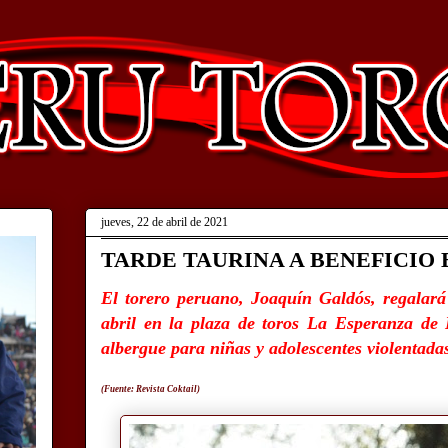
jueves, 22 de abril de 2021
TARDE TAURINA A BENEFICIO 
El torero peruano, Joaquín Galdós, regalará
abril en la plaza de toros La Esperanza de
albergue para niñas y adolescentes violentada
(Fuente: Revista Coktail)