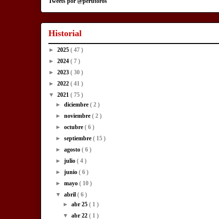
Tweets por @perutoros
Historial
►
2025
( 47 )
►
2024
( 7 )
►
2023
( 30 )
►
2022
( 41 )
▼
2021
( 75 )
►
diciembre
( 2 )
►
noviembre
( 2 )
►
octubre
( 6 )
►
septiembre
( 15 )
►
agosto
( 6 )
►
julio
( 4 )
►
junio
( 6 )
►
mayo
( 10 )
▼
abril
( 6 )
►
abr 25
( 1 )
▼
abr 22
( 1 )