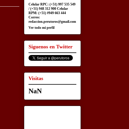
Celular RPC: (+51) 997 535 549
/ (+51) 948 312 900 Celular
RPM: (+51) #949 663 444
Correo:
redaccion.perutoros@gmail.com
Ver todo mi perfil
Siguenos en Twitter
Visitas
NaN