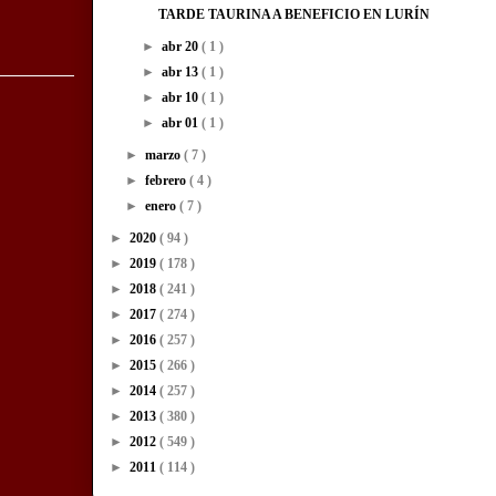
TARDE TAURINA A BENEFICIO EN LURÍN
►
abr 20
( 1 )
►
abr 13
( 1 )
►
abr 10
( 1 )
►
abr 01
( 1 )
►
marzo
( 7 )
►
febrero
( 4 )
►
enero
( 7 )
►
2020
( 94 )
►
2019
( 178 )
►
2018
( 241 )
►
2017
( 274 )
►
2016
( 257 )
►
2015
( 266 )
►
2014
( 257 )
►
2013
( 380 )
►
2012
( 549 )
►
2011
( 114 )