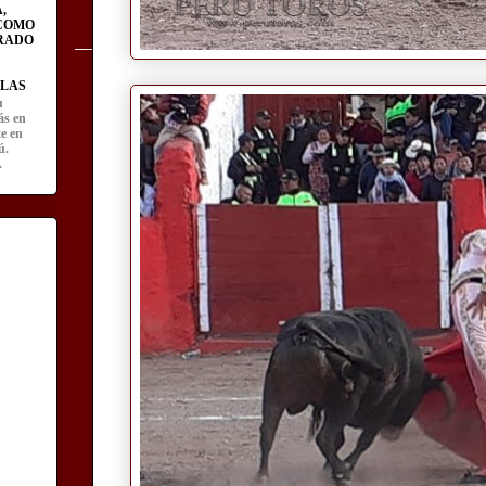
,
 COMO
RADO
LAS
u
ás en
te en
ú.
.