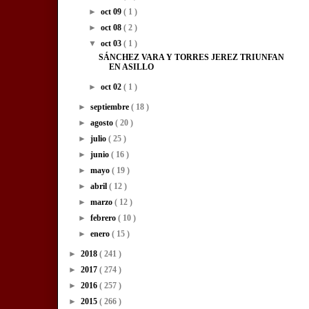
►
oct 09
( 1 )
►
oct 08
( 2 )
▼
oct 03
( 1 )
SÁNCHEZ VARA Y TORRES JEREZ TRIUNFAN
EN ASILLO
►
oct 02
( 1 )
►
septiembre
( 18 )
►
agosto
( 20 )
►
julio
( 25 )
►
junio
( 16 )
►
mayo
( 19 )
►
abril
( 12 )
►
marzo
( 12 )
►
febrero
( 10 )
►
enero
( 15 )
►
2018
( 241 )
►
2017
( 274 )
►
2016
( 257 )
►
2015
( 266 )