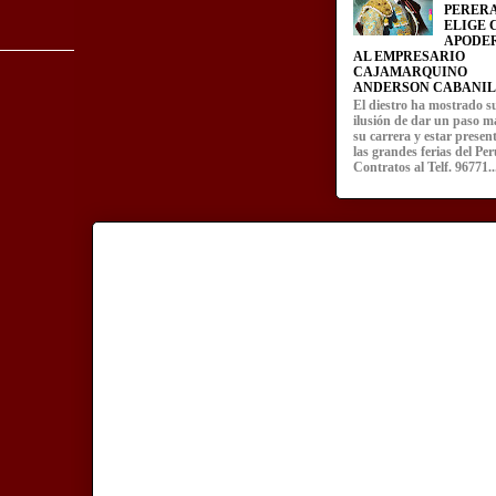
PERERA
ELIGE
APODE
AL EMPRESARIO
CAJAMARQUINO
ANDERSON CABANIL
El diestro ha mostrado s
ilusión de dar un paso m
su carrera y estar presen
las grandes ferias del Per
Contratos al Telf. 96771..