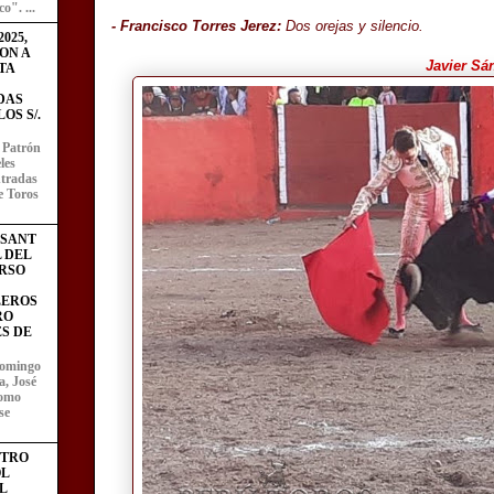
o". ...
- Francisco Torres Jerez:
Dos orejas y silencio.
025,
ON A
Javier Sá
TA
DAS
OS S/.
l Patrón
les
entradas
e Toros
ESANT
L DEL
RSO
LEROS
RO
S DE
domingo
a, José
como
se
STRO
L
L