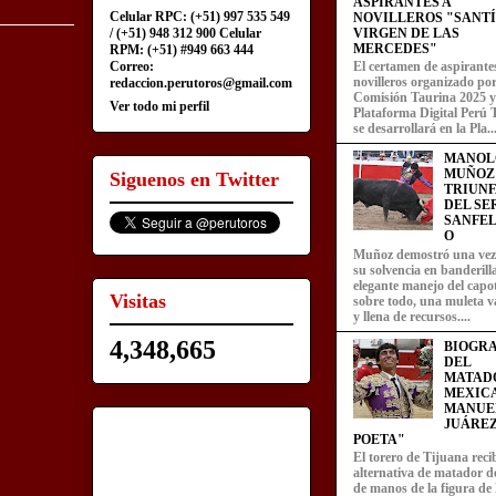
ASPIRANTES A
Celular RPC: (+51) 997 535 549
NOVILLEROS "SANT
/ (+51) 948 312 900 Celular
VIRGEN DE LAS
MERCEDES"
RPM: (+51) #949 663 444
Correo:
El certamen de aspirante
novilleros organizado por
redaccion.perutoros@gmail.com
Comisión Taurina 2025 y
Ver todo mi perfil
Plataforma Digital Perú 
se desarrollará en la Pla..
MANOL
MUÑOZ
Siguenos en Twitter
TRIUN
DEL SE
SANFEL
O
Muñoz demostró una ve
su solvencia en banderill
elegante manejo del capot
Visitas
sobre todo, una muleta v
y llena de recursos....
4,348,665
BIOGRA
DEL
MATAD
MEXIC
MANUE
JUÁREZ
POETA"
El torero de Tijuana recib
alternativa de matador d
de manos de la figura de