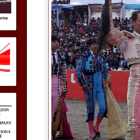
urina
IZON
:
IPANT
CIONA
E