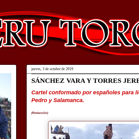
jueves, 3 de octubre de 2019
SÁNCHEZ VARA Y TORRES JER
Cartel conformado por españoles para l
Pedro y Salamanca.
(Redacción)