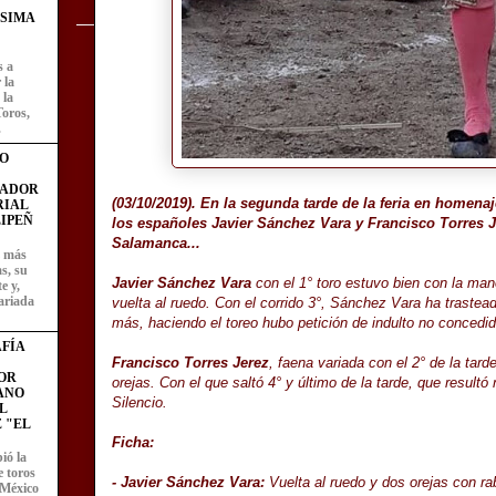
ÍSIMA
s a
 la
 la
Toros,
.
O
FADOR
(03/10/2019). En la segunda tarde de la feria en homena
RIAL
IPEÑ
los españoles Javier Sánchez Vara y Francisco Torres J
Salamanca...
z más
as, su
Javier Sánchez Vara
con el 1° toro estuvo bien con la ma
e y,
ariada
vuelta al ruedo. Con el corrido 3°, Sánchez Vara ha trast
más, haciendo el toreo hubo petición de indulto no concedid
FÍA
Francisco Torres Jerez
, faena variada con el 2° de la tar
OR
orejas. Con el que saltó 4° y último de la tarde, que resultó
ANO
Silencio.
L
 "EL
Ficha:
ió la
e toros
- Javier Sánchez Vara:
Vuelta al ruedo y dos orejas con ra
 México