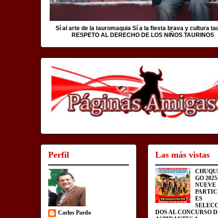
Sí al arte de la tauromaquia Sí a la fiesta brava y cultura ta
RESPETO AL DERECHO DE LOS NIÑOS TAURINOS
Perfil
Las más vistas
CHUQU
GO 2025
NUEVE
PARTIC
ES
SELEC
DOS AL CONCURSO D
Carlos Pardo