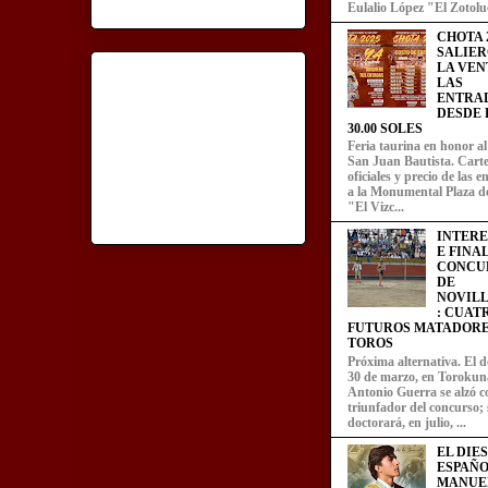
Eulalio López "El Zotoluc
CHOTA 2
SALIER
LA VEN
LAS
ENTRA
DESDE L
30.00 SOLES
Feria taurina en honor a
San Juan Bautista. Carte
oficiales y precio de las 
a la Monumental Plaza d
"El Vizc...
INTER
E FINA
CONCU
DE
NOVIL
: CUAT
FUTUROS MATADORE
TOROS
Próxima alternativa. El 
30 de marzo, en Torokun
Antonio Guerra se alzó 
triunfador del concurso; 
doctorará, en julio, ...
EL DIE
ESPAÑO
MANUE