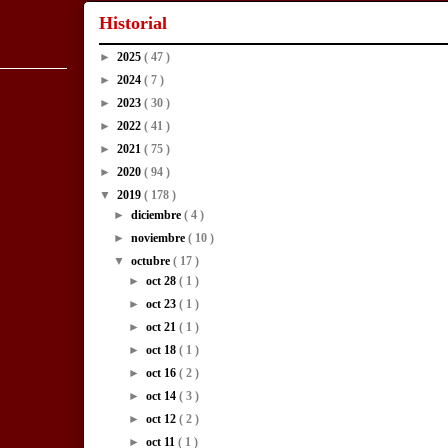
Historial
►
2025
( 47 )
►
2024
( 7 )
►
2023
( 30 )
►
2022
( 41 )
►
2021
( 75 )
►
2020
( 94 )
▼
2019
( 178 )
►
diciembre
( 4 )
►
noviembre
( 10 )
▼
octubre
( 17 )
►
oct 28
( 1 )
►
oct 23
( 1 )
►
oct 21
( 1 )
►
oct 18
( 1 )
►
oct 16
( 2 )
►
oct 14
( 3 )
►
oct 12
( 2 )
►
oct 11
( 1 )