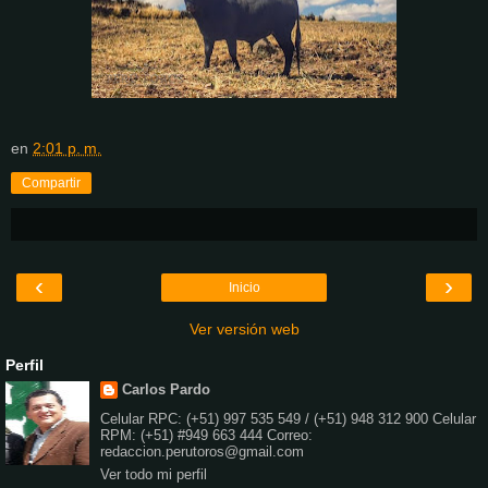
en
2:01 p. m.
Compartir
‹
›
Inicio
Ver versión web
Perfil
Carlos Pardo
Celular RPC: (+51) 997 535 549 / (+51) 948 312 900 Celular
RPM: (+51) #949 663 444 Correo:
redaccion.perutoros@gmail.com
Ver todo mi perfil