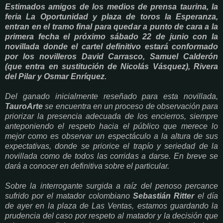
Estimados amigos de los medios de prensa taurina, la
feria La Oportunidad y plaza de toros la Esperanza,
entran en el tramo final para quedar a punto de cara a la
primera fecha el próximo sábado 22 de junio con la
novillada donde el cartel definitivo estará conformado
por los novilleros David Carrasco, Samuel Calderón
(que entra en sustitución de Nicolás Vásquez), Rivera
del Pilar y Osmar Enríquez.
Del ganado inicialmente reseñado para esta novillada,
TauroArte
se encuentra en un proceso de observación para
priorizar la presencia adecuada de los encierros, siempre
anteponiendo el respeto hacia el público que merece lo
mejor como es observar un espectáculo a la altura de sus
expectativas, donde se priorice el trapío y seriedad de la
novillada como de todos las corridas a darse. En breve se
dará a conocer en definitiva sobre el particular.
Sobre la interrogante surgida a raíz del penoso percance
sufrido por el matador colombiano
Sebastián Ritter
el día
de ayer en la plaza de Las Ventas, estamos guardando la
prudencia del caso por respeto al matador y la decisión que