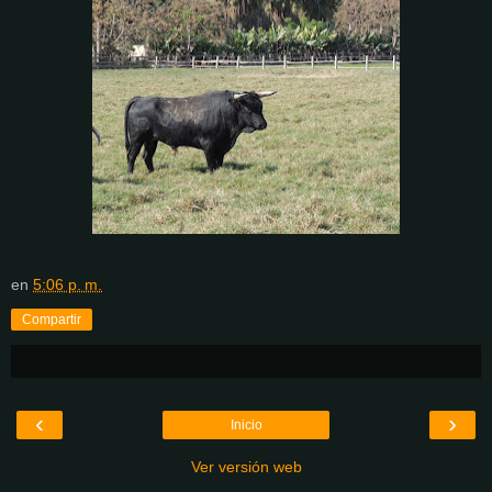
en
5:06 p. m.
Compartir
‹
›
Inicio
Ver versión web