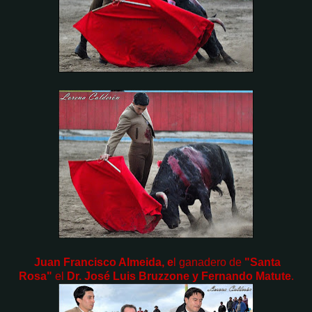
Juan Francisco Almeida, e
l ganadero de
"Santa
Rosa"
el
Dr. José Luis Bruzzone y
Fernando Matute
.