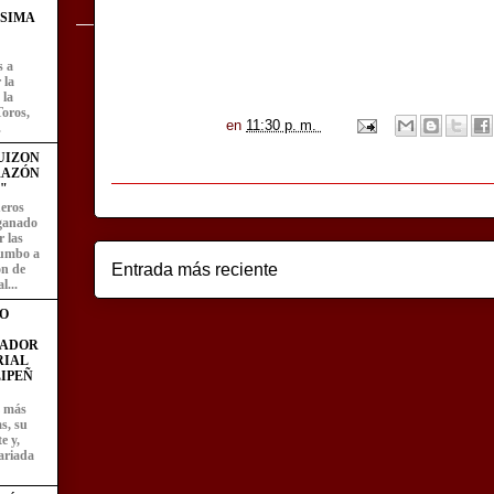
ÍSIMA
s a
 la
 la
Toros,
en
11:30 p. m.
.
UIZON
RAZÓN
"
eros
 ganado
 las
rumbo a
Entrada más reciente
ón de
l...
O
FADOR
RIAL
IPEÑ
z más
as, su
e y,
ariada