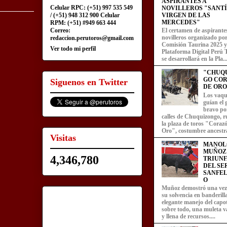
ASPIRANTES A
Celular RPC: (+51) 997 535 549
NOVILLEROS "SANT
/ (+51) 948 312 900 Celular
VIRGEN DE LAS
MERCEDES"
RPM: (+51) #949 663 444
Correo:
El certamen de aspirante
novilleros organizado por
redaccion.perutoros@gmail.com
Comisión Taurina 2025 y
Ver todo mi perfil
Plataforma Digital Perú 
se desarrollará en la Pla..
"CHUQ
GO CO
Siguenos en Twitter
DE ORO
Los vaqu
guían el
bravo por
calles de Chuquizongo, 
la plaza de toros "Coraz
Oro", costumbre ancestra
Visitas
MANOL
MUÑOZ
4,346,780
TRIUN
DEL SE
SANFEL
O
Muñoz demostró una ve
su solvencia en banderill
elegante manejo del capot
sobre todo, una muleta v
y llena de recursos....