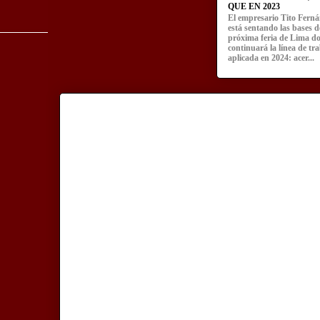
QUE EN 2023
El empresario Tito Fern
está sentando las bases d
próxima feria de Lima d
continuará la línea de tr
aplicada en 2024: acer...