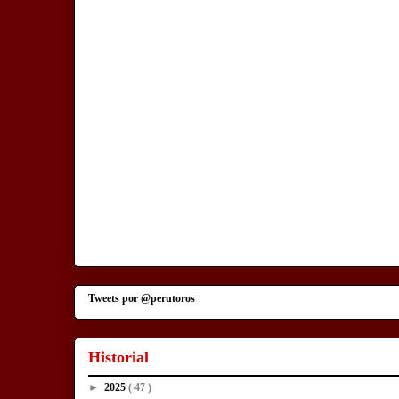
Tweets por @perutoros
Historial
►
2025
( 47 )