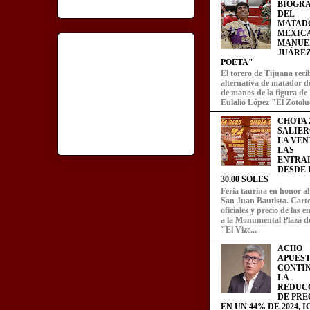
BIOGRA
DEL
MATAD
MEXIC
MANUE
JUÁREZ
POETA"
El torero de Tijuana recib
alternativa de matador d
de manos de la figura de
Eulalio López "El Zotoluc
CHOTA 2
SALIER
LA VEN
LAS
ENTRA
DESDE L
30.00 SOLES
Feria taurina en honor a
San Juan Bautista. Carte
oficiales y precio de las 
a la Monumental Plaza d
"El Vizc...
ACHO
APUEST
CONTI
LA
REDUC
DE PRE
EN UN 44% DE 2024, 