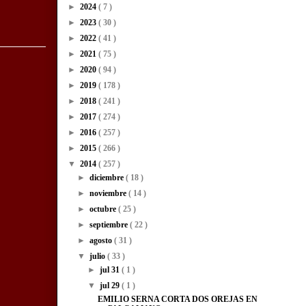
►
2024
( 7 )
►
2023
( 30 )
►
2022
( 41 )
►
2021
( 75 )
►
2020
( 94 )
►
2019
( 178 )
►
2018
( 241 )
►
2017
( 274 )
►
2016
( 257 )
►
2015
( 266 )
▼
2014
( 257 )
►
diciembre
( 18 )
►
noviembre
( 14 )
►
octubre
( 25 )
►
septiembre
( 22 )
►
agosto
( 31 )
▼
julio
( 33 )
►
jul 31
( 1 )
▼
jul 29
( 1 )
EMILIO SERNA CORTA DOS OREJAS EN