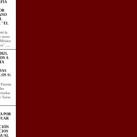
FÍA
OR
ANO
L
 "EL
ió la
e toros
 México
o". ...
025,
ON A
TA
DAS
OS S/.
l Patrón
les
entradas
e Toros
A POR
NUAR
CIÓN
CIOS
IGUAL