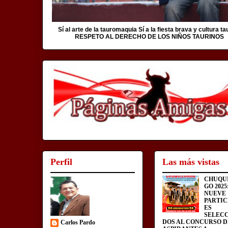
Sí al arte de la tauromaquia Sí a la fiesta brava y cultura ta
RESPETO AL DERECHO DE LOS NIÑOS TAURINOS
Perfil
Las más vistas
CHUQU
GO 2025
NUEVE
PARTIC
ES
SELEC
DOS AL CONCURSO D
Carlos Pardo