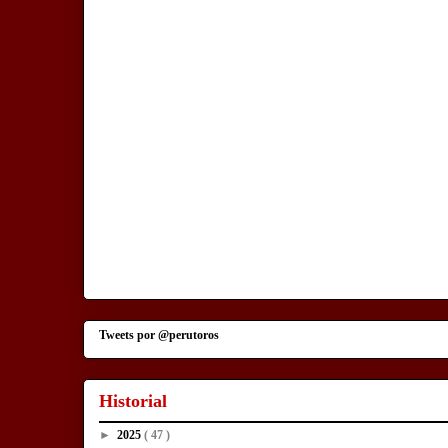
Tweets por @perutoros
Historial
►
2025
( 47 )