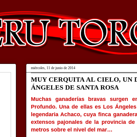
miércoles, 11 de junio de 2014
MUY CERQUITA AL CIELO, UN 
ÁNGELES DE SANTA ROSA
Muchas ganaderías bravas surgen e
Profundo. Una de ellas es Los Ángeles
legendaria Achaco, cuya finca ganadera
extensos pajonales de la provincia de 
metros sobre el nivel del mar…