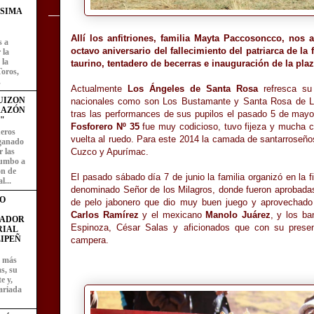
ÍSIMA
Allí los anfitriones, familia Mayta Paccosoncco, nos
s a
octavo aniversario del fallecimiento del patriarca de la
 la
 la
taurino, tentadero de becerras e inauguración de la plaz
Toros,
.
Actualmente
Los Ángeles de Santa Rosa
refresca su
UIZON
nacionales como son Los Bustamante y Santa Rosa de Li
RAZÓN
tras las performances de sus pupilos el pasado 5 de mayo e
"
Fosforero Nº 35
fue muy codicioso, tuvo fijeza y mucha cl
eros
vuelta al ruedo. Para este 2014 la camada de santarroseños
 ganado
 las
Cuzco y Apurímac.
rumbo a
ón de
El pasado sábado día 7 de junio la familia organizó en la 
l...
denominado Señor de los Milagros, donde fueron aprobadas 
O
de pelo jabonero que dio muy buen juego y aprovechado p
Carlos Ramírez
y el mexicano
Manolo Juárez
, y los ba
FADOR
Espinoza, César Salas y aficionados que con su presenc
RIAL
IPEÑ
campera.
z más
as, su
e y,
ariada