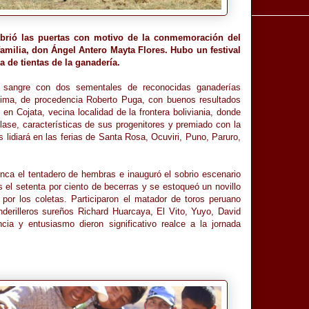
 abrió las puertas con motivo de la conmemoración del
 familia, don Ángel Antero Mayta Flores. Hubo un festival
a de tientas de la ganadería.
 sangre con dos sementales de reconocidas ganaderías
ma, de procedencia Roberto Puga, con buenos resultados
n Cojata, vecina localidad de la frontera boliviania, donde
ase, características de sus progenitores y premiado con la
 lidiará en las ferias de Santa Rosa, Ocuviri, Puno, Paruro,
finca el tentadero de hembras e inauguró el sobrio escenario
el setenta por ciento de becerras y se estoqueó un novillo
or los coletas. Participaron el matador de toros peruano
nderilleros sureños Richard Huarcaya, El Vito, Yuyo, David
ia y entusiasmo dieron significativo realce a la jornada