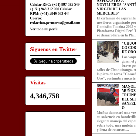
ASPIRANTES A
Celular RPC: (+51) 997 535 549
NOVILLEROS "SANT
/ (+51) 948 312 900 Celular
VIRGEN DE LAS
MERCEDES"
RPM: (+51) #949 663 444
Correo:
El certamen de aspirante
novilleros organizado por
redaccion.perutoros@gmail.com
Comisión Taurina 2025 y
Ver todo mi perfil
Plataforma Digital Perú 
se desarrollará en la Pla..
"CHUQ
GO CO
Siguenos en Twitter
DE ORO
Los vaqu
guían el
bravo por
calles de Chuquizongo, 
la plaza de toros "Coraz
Oro", costumbre ancestra
Visitas
MANOL
MUÑOZ
4,346,758
TRIUN
DEL SE
SANFEL
O
Muñoz demostró una ve
su solvencia en banderill
elegante manejo del capot
sobre todo, una muleta v
y llena de recursos....