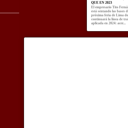
QUE EN 2023
El empresario Tito Fern
está sentando las bases d
próxima feria de Lima d
continuará la línea de tr
aplicada en 2024: acer...