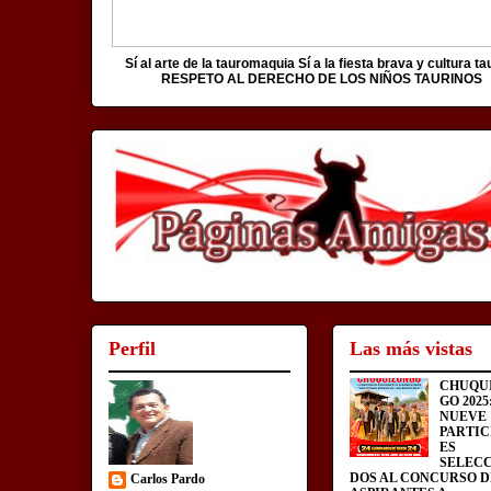
Sí al arte de la tauromaquia Sí a la fiesta brava y cultura ta
RESPETO AL DERECHO DE LOS NIÑOS TAURINOS
Perfil
Las más vistas
CHUQU
GO 2025
NUEVE
PARTIC
ES
SELEC
DOS AL CONCURSO D
Carlos Pardo