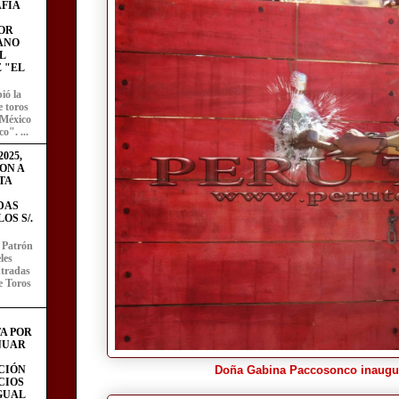
FÍA
OR
ANO
L
 "EL
ió la
e toros
 México
o". ...
025,
ON A
TA
DAS
OS S/.
l Patrón
les
entradas
e Toros
A POR
NUAR
CIÓN
Doña Gabina Paccosonco inaugura
CIOS
IGUAL