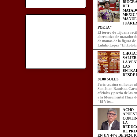
BIOGRA
DEL
MATAD
MEXIC
MANUE
JUÁREZ
POETA"
El torero de Tijuana recib
alternativa de matador d
de manos de la figura de
Eulalio López "El Zotoluc
CHOTA 2
SALIER
LA VEN
LAS
ENTRA
DESDE L
30.00 SOLES
Feria taurina en honor a
San Juan Bautista. Carte
oficiales y precio de las 
a la Monumental Plaza d
"El Vizc...
ACHO
APUEST
CONTI
LA
REDUC
DE PRE
EN UN 44% DE 2024, 