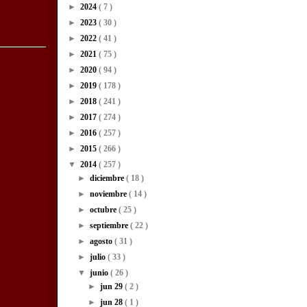
►
2024
( 7 )
►
2023
( 30 )
►
2022
( 41 )
►
2021
( 75 )
►
2020
( 94 )
►
2019
( 178 )
►
2018
( 241 )
►
2017
( 274 )
►
2016
( 257 )
►
2015
( 266 )
▼
2014
( 257 )
►
diciembre
( 18 )
►
noviembre
( 14 )
►
octubre
( 25 )
►
septiembre
( 22 )
►
agosto
( 31 )
►
julio
( 33 )
▼
junio
( 26 )
►
jun 29
( 2 )
►
jun 28
( 1 )