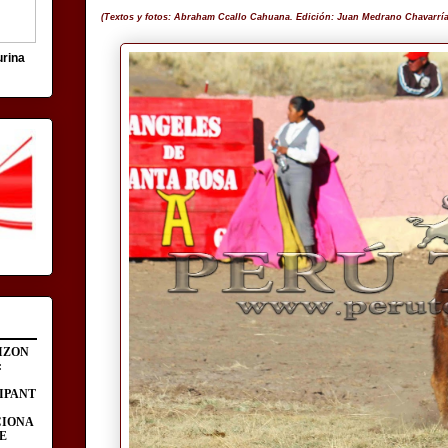
(Textos y fotos: Abraham Ccallo Cahuana. Edición: Juan Medrano Chavarría, 
urina
IZON
:
IPANT
CIONA
E