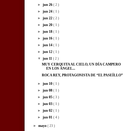
►
jun 26
( 2 )
►
jun 24
( 1 )
►
jun 22
( 2 )
►
jun 20
( 1 )
►
jun 18
( 1 )
►
jun 16
( 1 )
►
jun 14
( 1 )
►
jun 12
( 1 )
▼
jun 11
( 2 )
MUY CERQUITA AL CIELO, UN DÍA CAMPERO
EN LOS ÁNGEL...
ROCA REY, PROTAGONISTA DE “EL PASEÍLLO”
►
jun 10
( 1 )
►
jun 08
( 1 )
►
jun 05
( 3 )
►
jun 03
( 1 )
►
jun 02
( 1 )
►
jun 01
( 4 )
►
mayo
( 23 )