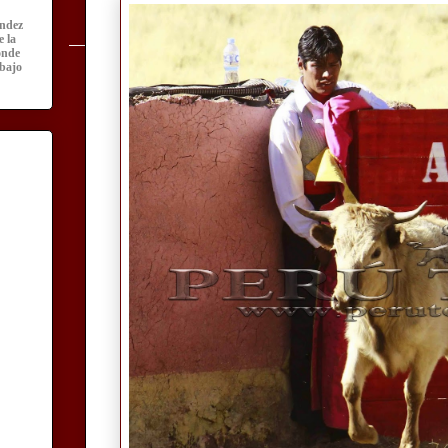
ández
e la
onde
abajo