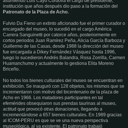
asumiendo Luis Cayo Córdova el cargo de presidente,
institución que años después dio paso a la formación del
Patronato de la Plaza de Acho.
Fulvio Da Fieno un extinto aficionado fue el primer curador o
encargado del museo, lo sucedió en el cargo América
Carrera Sanguinetti por catorce años, posteriormente en
cortos periodos Juan Ramírez Peña, Alicia García Barboza y
Guillermo de las Casas, desde 1988 la dirección del museo
fue encargada a Dikey Fernández Vásquez hasta 1996,
luego lo sucedieron Andrés Balandra, Rosa Zorrilla, Carmen
Huamanchumo y actualmente lo gestiona Elita Moreno
Briceño.
No todos los bienes culturales del museo se encuentran en
exhibición. Se inauguró con 128 objetos, los mismos que se
incrementaron con motivo del bicentenario de la plaza de
Acho en 1966. Los matadores participantes en tal
efemérides obsequiaron sus prendas taurinas al museo,
actitud que provocó otras donaciones, llegando a
incrementándose a 657 bienes culturales. En 1989 gracias
al ICOM-PERU es que se ve una nueva perspectiva
museológica, al ya existente. El patronato trabajó