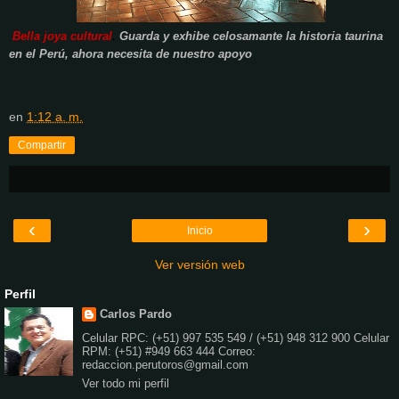
B
ella joya cultural
.
Guarda y exhibe celosamante la historia taurina
en el Perú, ahora necesita de nuestro apoyo
en
1:12 a. m.
Compartir
‹
›
Inicio
Ver versión web
Perfil
Carlos Pardo
Celular RPC: (+51) 997 535 549 / (+51) 948 312 900 Celular
RPM: (+51) #949 663 444 Correo:
redaccion.perutoros@gmail.com
Ver todo mi perfil