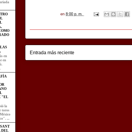
ariada
en
8:00 p. m.
STRO
L
L
,
 COMO
RADO
LAS
u
Entrada más reciente
ás en
te en
ú.
.
FÍA
OR
ANO
L
 "EL
ió la
e toros
 México
o". ...
ESANT
L DEL