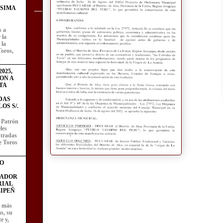
ÍSIMA
s a
 la
 la
Toros,
.
025,
ON A
TA
DAS
OS S/.
l Patrón
les
entradas
e Toros
O
FADOR
RIAL
IPEÑ
z más
as, su
e y,