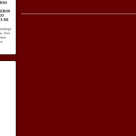
RSO
LEROS
RO
S DE
domingo
a, José
como
se