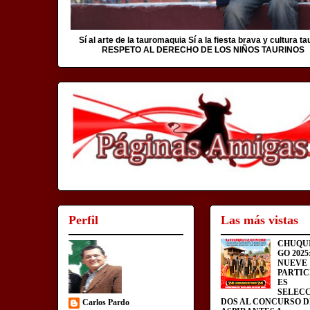
Sí al arte de la tauromaquia Sí a la fiesta brava y cultura ta
RESPETO AL DERECHO DE LOS NIÑOS TAURINOS
Perfil
Las más vistas
CHUQU
GO 2025
NUEVE
PARTIC
ES
SELEC
DOS AL CONCURSO D
Carlos Pardo