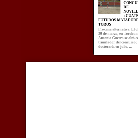
CONCU
DE
NOVIL
: CUAT
FUTUROS MATADORE
TOROS
Próxima alternativa. El 
30 de marzo, en Torokun
Antonio Guerra se alzó 
triunfador del concurso; 
doctorará, en julio, ...