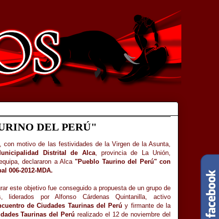
URINO DEL PERÚ"
, con motivo de las festividades de la Virgen de la Asunta,
unicipalidad Distrital de Alca
, provincia de La Unión,
equipa, declararon a Alca
"Pueblo Taurino del Perú" con
al 006-2012-MDA.
ograr este objetivo fue conseguido a propuesta de un grupo de
es, liderados por Alfonso Cárdenas Quintanilla, activo
ncuentro de Ciudades Taurinas del Perú
y firmante de la
udades Taurinas del Perú
realizado el 12 de noviembre del