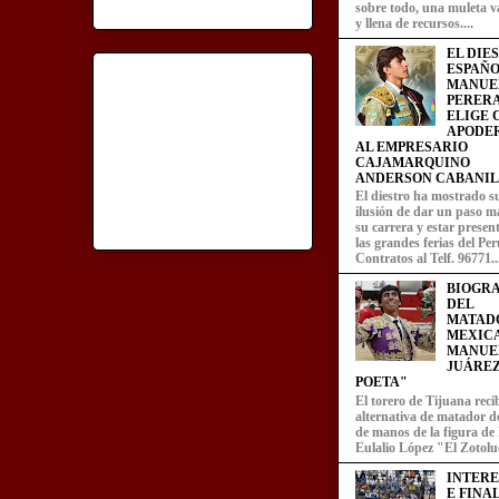
sobre todo, una muleta v
y llena de recursos....
EL DIE
ESPAÑO
MANUE
PERERA
ELIGE
APODE
AL EMPRESARIO
CAJAMARQUINO
ANDERSON CABANIL
El diestro ha mostrado s
ilusión de dar un paso m
su carrera y estar presen
las grandes ferias del Per
Contratos al Telf. 96771..
BIOGRA
DEL
MATAD
MEXIC
MANUE
JUÁREZ
POETA"
El torero de Tijuana recib
alternativa de matador d
de manos de la figura de
Eulalio López "El Zotoluc
INTER
E FINA