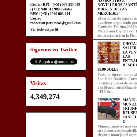
ASPIRANTES A
Celular RPC: (+51) 997 535 549
NOVILLEROS "SANT
/ (+51) 948 312 900 Celular
VIRGEN DE LAS
MERCEDES"
RPM: (+51) #949 663 444
Correo:
El certamen de aspirante
novilleros organizado por
redaccion.perutoros@gmail.com
Comisión Taurina 2025 y
Ver todo mi perfil
Plataforma Digital Perú 
se desarrollará en la Pla..
CHOTA 2
SALIER
Siguenos en Twitter
LA VEN
LAS
ENTRA
DESDE L
30.00 SOLES
Feria taurina en honor a
San Juan Bautista. Carte
Visitas
oficiales y precio de las 
a la Monumental Plaza d
"El Vizc...
4,349,274
MANOL
MUÑOZ
TRIUN
DEL SE
SANFEL
O
Muñoz demostró una ve
su solvencia en banderill
elegante manejo del capot