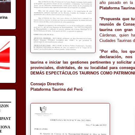
año pasado en la 
Plataforma Taurina
urina
"Propuesta que tu
reunión de Conse
taurina con gran 
Cárdenas, quien h
Ciudades Taurinas d
"Por ello, los q
declaración, nos
taurina e iniciar las gestiones pertinentes y solicitar
provinciales, distritales, de su localidad para c
DEMÁS ESPECTÁCULOS TAURINOS COMO PATRIMONIO
Consejo Directivo
Plataforma Taurina del Perú
IZON
:
IPANT
CIONA
E