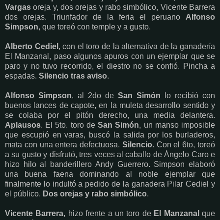
Vargas
oreja y, dos orejas y rabo simbólico, Vicente Barrera
dos orejas. Triunfador de la feria el peruano
Alfonso
Simpson
, que toreó con temple y a gusto.
Alberto Cediel
, con el toro de la alternativa de la ganadería
El Manzanal, paso algunos apuros con un ejemplar que se
paro y no tuvo recorrido, el diestro no se confió. Pincha a
espadas.
Silencio tras aviso
.
Alfonso Simpson
, al 2do de
San Simón
lo recibió con
buenos lances de capote, en la muleta desarrollo sentido y
se colaba por el pitón derecho, una media delantera.
Aplausos
. El 5to. toro de
San Simón
, un manso imposible
que escupió en varas, buscó la salida por los burladeros,
mata con una entera defectuosa.
Silencio
. Con el 6to, toreó
a su gusto y disfrutó, tres veces al caballo de Ángelo Caro e
hizo hilo al banderillero Andy Guerrero. Simpson elaboró
una buena faena dominando al noble ejemplar que
finalmente lo indultó a pedido de la ganadera Pilar Cediel y
el público.
Dos orejas y rabo simbólico
.
Vicente Barrera
, hizo frente a un toro de
El Manzanal
que