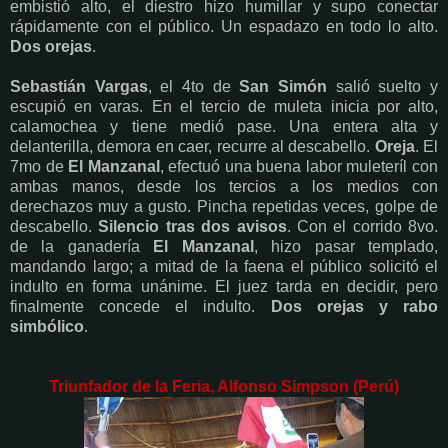
embistió alto, el diestro hizo humillar y supo conectar
rápidamente con el público. Un espadazo en todo lo alto.
Dos orejas
.
Sebastián Vargas
, el 4to de
San Simón
salió suelto y
escupió en varas. En el tercio de muleta inicia por alto,
calamochea y tiene medió pase. Una entera alta y
delanterilla, demora en caer, recurre al descabello.
Oreja
. El
7mo de
El Manzanal
, efectuó una buena labor muleteríl con
ambas manos, desde los tercios a los medios con
derechazos muy a gusto. Pincha repetidas veces, golpe de
descabello.
Silencio tras dos avisos
. Con el corrido 8vo.
de la ganadería
El Manzanal
, hizo pasar templado,
mandando largo; a mitad de la faena el público solicitó el
indulto en forma unánime. El juez tarda en decidir, pero
finalmente concede el indulto.
Dos orejas y rabo
simbólico
.
Triunfador de la Feria, Alfonso Simpson (Perú)