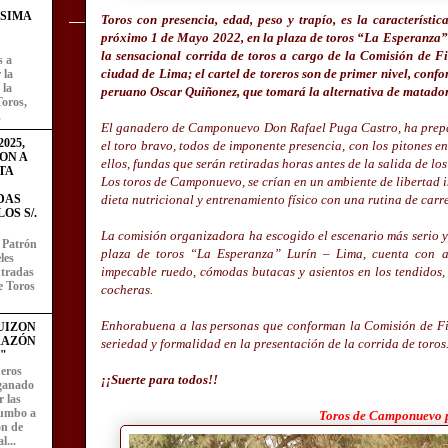
ÍSIMA
Toros con presencia, edad, peso y trapío, es la característi
próximo 1 de Mayo 2022, en la plaza de toros “La Esperanza” (
la sensacional corrida de toros a cargo de la Comisión de 
s a
ciudad de Lima; el cartel de toreros son de primer nivel, conf
 la
 la
peruano Oscar Quiñonez, que tomará la alternativa de matador 
Toros,
.
El ganadero de Camponuevo Don Rafael Puga Castro, ha prepar
025,
el toro bravo, todos de imponente presencia, con los pitones e
ON A
ellos, fundas que serán retiradas horas antes de la salida de los
TA
Los toros de Camponuevo, se crían en un ambiente de libertad 
dieta nutricional y entrenamiento físico con una rutina de carr
DAS
OS S/.
La comisión organizadora ha escogido el escenario más serio y 
l Patrón
plaza de toros “La Esperanza” Lurín – Lima, cuenta con am
les
impecable ruedo, cómodas butacas y asientos en los tendidos,
entradas
e Toros
cocheras.
Enhorabuena a las personas que conforman la Comisión de Fi
UIZON
RAZÓN
seriedad y formalidad en la presentación de la corrida de toros
"
eros
¡¡Suerte para todos!!
 ganado
 las
rumbo a
Toros de Camponuevo p
ón de
l...