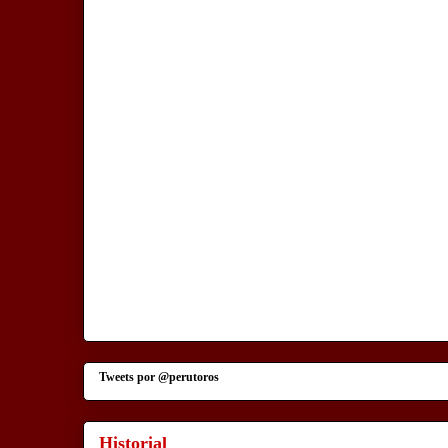
Tweets por @perutoros
Historial