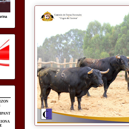
urina
IZON
:
IPANT
CIONA
E