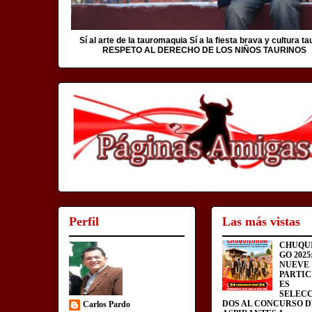
Sí al arte de la tauromaquia Sí a la fiesta brava y cultura ta
RESPETO AL DERECHO DE LOS NIÑOS TAURINOS
Perfil
Las más vistas
CHUQU
GO 2025
NUEVE
PARTIC
ES
SELEC
DOS AL CONCURSO D
Carlos Pardo