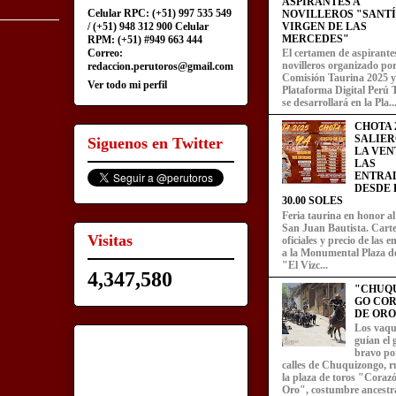
ASPIRANTES A
Celular RPC: (+51) 997 535 549
NOVILLEROS "SANT
/ (+51) 948 312 900 Celular
VIRGEN DE LAS
MERCEDES"
RPM: (+51) #949 663 444
Correo:
El certamen de aspirante
novilleros organizado por
redaccion.perutoros@gmail.com
Comisión Taurina 2025 y
Ver todo mi perfil
Plataforma Digital Perú 
se desarrollará en la Pla..
CHOTA 2
SALIER
Siguenos en Twitter
LA VEN
LAS
ENTRA
DESDE L
30.00 SOLES
Feria taurina en honor a
San Juan Bautista. Carte
Visitas
oficiales y precio de las 
a la Monumental Plaza d
"El Vizc...
4,347,580
"CHUQ
GO CO
DE ORO
Los vaqu
guían el
bravo por
calles de Chuquizongo, 
la plaza de toros "Coraz
Oro", costumbre ancestra