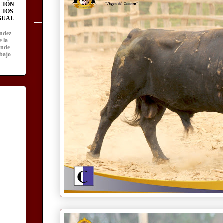
CIÓN
CIOS
IGUAL
ández
e la
onde
abajo