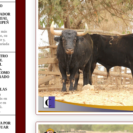
O
FADOR
RIAL
IPEÑ
z más
as, su
e y,
ariada
STRO
L
L
,
 COMO
RADO
LAS
u
ás en
te en
ú.
.
A POR
NUAR