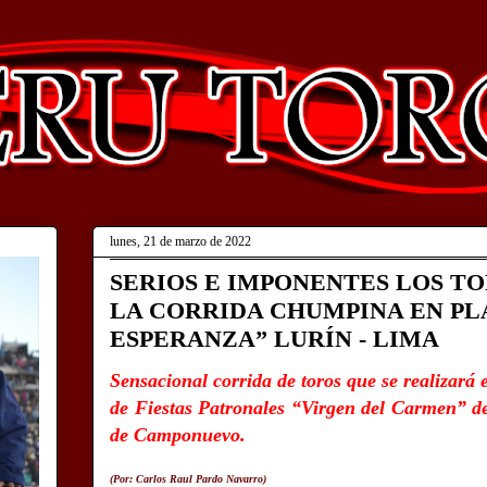
lunes, 21 de marzo de 2022
SERIOS E IMPONENTES LOS T
LA CORRIDA CHUMPINA EN PL
ESPERANZA” LURÍN - LIMA
Sensacional corrida de toros que se realizará
de Fiestas Patronales “Virgen del Carmen” d
de Camponuevo.
(Por: Carlos Raul Pardo Navarro)