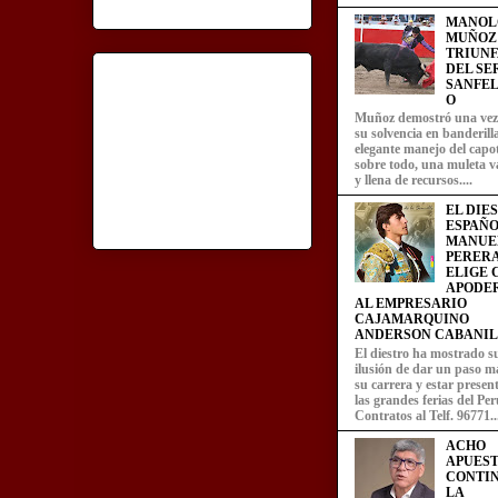
MANOL
MUÑOZ
TRIUN
DEL SE
SANFEL
O
Muñoz demostró una ve
su solvencia en banderill
elegante manejo del capot
sobre todo, una muleta v
y llena de recursos....
EL DIE
ESPAÑO
MANUE
PERERA
ELIGE
APODE
AL EMPRESARIO
CAJAMARQUINO
ANDERSON CABANIL
El diestro ha mostrado s
ilusión de dar un paso m
su carrera y estar presen
las grandes ferias del Per
Contratos al Telf. 96771..
ACHO
APUEST
CONTI
LA