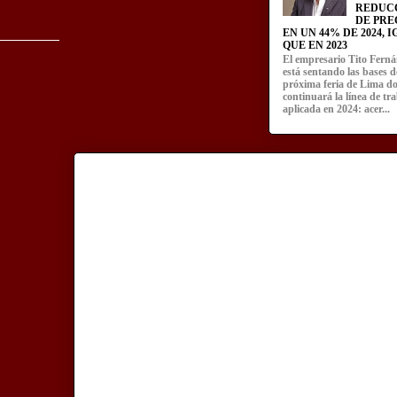
REDUC
DE PRE
EN UN 44% DE 2024, 
QUE EN 2023
El empresario Tito Fern
está sentando las bases d
próxima feria de Lima d
continuará la línea de tr
aplicada en 2024: acer...