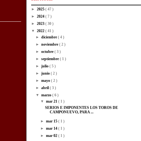
►
2025
( 47 )
►
2024
( 7 )
►
2023
( 30 )
▼
2022
( 41 )
►
diciembre
( 4 )
►
noviembre
( 2 )
►
octubre
( 3 )
►
septiembre
( 1 )
►
julio
( 5 )
►
junio
( 2 )
►
mayo
( 2 )
►
abril
( 3 )
▼
marzo
( 6 )
▼
mar 21
( 1 )
SERIOS E IMPONENTES LOS TOROS DE
CAMPONUEVO, PARA ...
►
mar 15
( 1 )
►
mar 14
( 1 )
►
mar 02
( 1 )