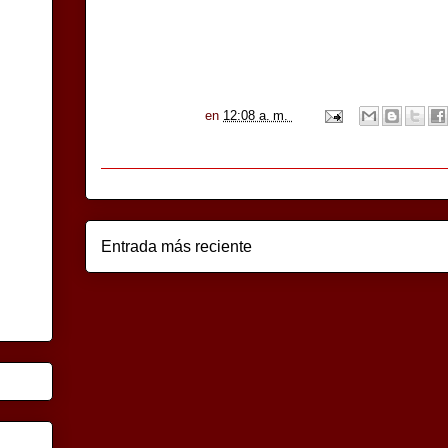
en
12:08 a. m.
Entrada más reciente