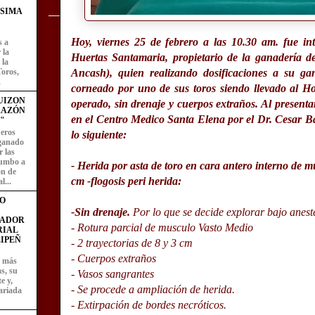
ÍSIMA
Hoy, viernes 25 de febrero a las 10.30 am. fue i
s a
 la
Huertas Santamaria, propietario de la ganadería d
 la
Ancash), quien realizando dosificaciones a su 
Toros,
.
corneado por uno de sus toros siendo llevado al H
UIZON
operado, sin drenaje y cuerpos extraños
. Al presenta
RAZÓN
en el Centro Medico Santa Elena por el Dr.
Cesar B
"
eros
lo siguiente:
 ganado
 las
rumbo a
- Herida por asta de toro en cara antero interno de m
ón de
cm -flogosis peri herida:
l...
O
-Sin drenaje.
Por lo que se decide explorar bajo anest
FADOR
- Rotura parcial de musculo Vasto Medio
RIAL
IPEÑ
- 2 trayectorias de 8 y 3 cm
- Cuerpos extraños
z más
as, su
- Vasos sangrantes
e y,
- Se procede a ampliación de herida.
ariada
- Extirpación de bordes necróticos.