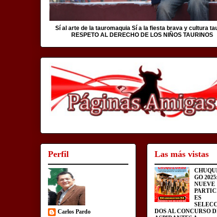
Sí al arte de la tauromaquia Sí a la fiesta brava y cultura ta
RESPETO AL DERECHO DE LOS NIÑOS TAURINOS
Perfil
Las más vistas
CHUQU
GO 2025
NUEVE
PARTIC
ES
SELEC
DOS AL CONCURSO D
Carlos Pardo