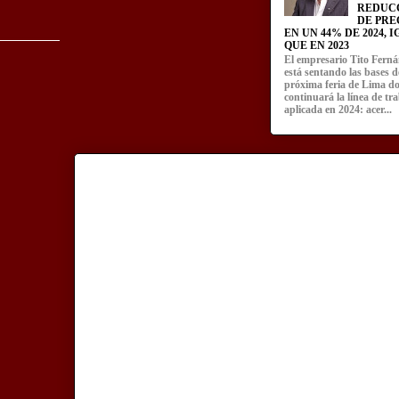
REDUC
DE PRE
EN UN 44% DE 2024, 
QUE EN 2023
El empresario Tito Fern
está sentando las bases d
próxima feria de Lima d
continuará la línea de tr
aplicada en 2024: acer...