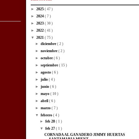
►
2025
( 47 )
►
2024
( 7 )
►
2023
( 30 )
►
2022
( 41 )
▼
2021
( 75 )
►
diciembre
( 2 )
►
noviembre
( 2 )
►
octubre
( 6 )
►
septiembre
( 15 )
►
agosto
( 6 )
►
julio
( 4 )
►
junio
( 6 )
►
mayo
( 10 )
►
abril
( 6 )
►
marzo
( 7 )
▼
febrero
( 4 )
►
feb 28
( 1 )
▼
feb 27
( 1 )
CORNADA AL GANADERO JIMMY HUERTAS
SANTAMARIA MIENT...