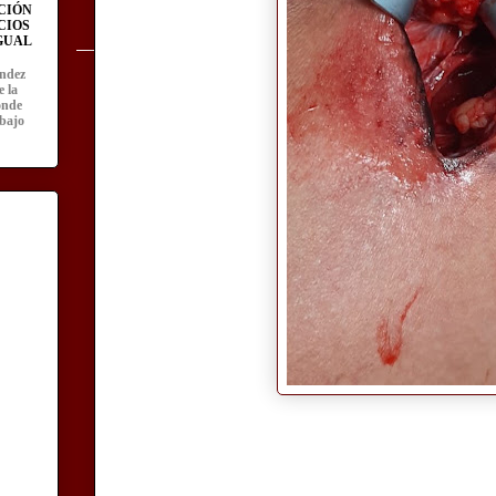
CIÓN
CIOS
IGUAL
ández
e la
onde
abajo