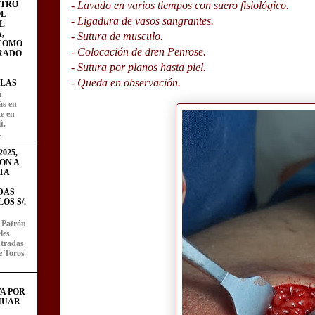
STRO
- Lavado en varios tiempos con suero fisiológico.
L
- Ligadura de vasos sangrantes.
L
,
- Sutura de musculo.
 COMO
- Colocación de dren Penrose.
RADO
- Sutura por planos hasta piel.
- Queda en observación.
LAS
u
ás en
te en
ú.
.
025,
ON A
TA
DAS
OS S/.
l Patrón
les
entradas
e Toros
A POR
NUAR