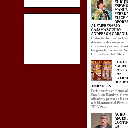
EL DIE
ESPAÑO
MANUE
PERERA
ELIGE
APODE
AL EMPRESARIO
CAJAMARQUINO
ANDERSON CABANIL
El diestro ha mostrado s
ilusión de dar un paso m
su carrera y estar presen
las grandes ferias del Per
Contratos al Telf. 96771..
CHOTA 2
SALIER
LA VEN
LAS
ENTRA
DESDE L
30.00 SOLES
Feria taurina en honor a
San Juan Bautista. Carte
oficiales y precio de las 
a la Monumental Plaza d
"El Vizc...
ACHO
APUEST
CONTI
LA