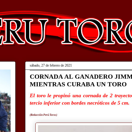
sábado, 27 de febrero de 2021
CORNADA AL GANADERO JIMM
MIENTRAS CURABA UN TORO
El toro le propinó una cornada de 2 trayect
tercio inferior con bordes necróticos de 5 cm.
(Redacción Perú Toros)