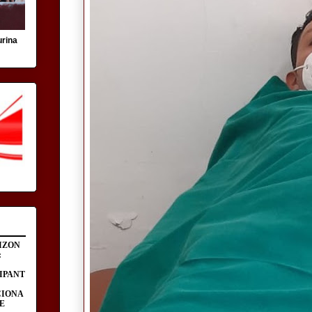
urina
IZON
:
IPANT
CIONA
E