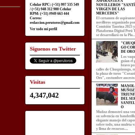
ASPIRANTES A
Celular RPC: (+51) 997 535 549
NOVILLEROS "SANT
/ (+51) 948 312 900 Celular
VIRGEN DE LAS
MERCEDES"
RPM: (+51) #949 663 444
Correo:
El certamen de aspirante
novilleros organizado por
redaccion.perutoros@gmail.com
Comisión Taurina 2025 y
Ver todo mi perfil
Plataforma Digital Perú 
se desarrollará en la Pla..
"CHUQ
GO CO
Siguenos en Twitter
DE ORO
Los vaqu
guían el
bravo por
calles de Chuquizongo, 
la plaza de toros "Coraz
Oro", costumbre ancestra
Visitas
MANOL
MUÑOZ
4,347,042
TRIUN
DEL SE
SANFEL
O
Muñoz demostró una ve
su solvencia en banderill
elegante manejo del capot
sobre todo, una muleta v
y llena de recursos....