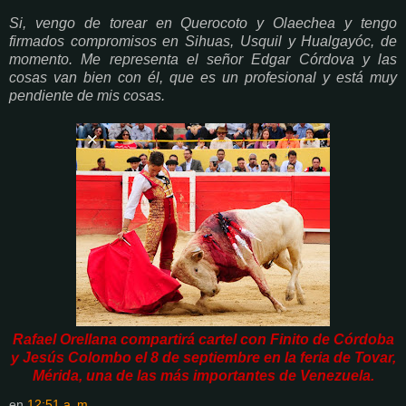
Si, vengo de torear en Querocoto y Olaechea y tengo
firmados compromisos en Sihuas, Usquil y Hualgayóc, de
momento. Me representa el señor Edgar Córdova y las
cosas van bien con él, que es un profesional y está muy
pendiente de mis cosas.
Rafael Orellana compartirá cartel con Finito de Córdoba
y Jesús Colombo el 8 de septiembre en la feria de Tovar,
Mérida, una de las más importantes de Venezuela.
en
12:51 a. m.