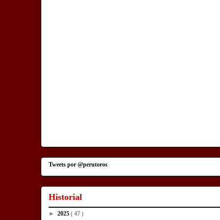
Tweets por @perutoros
Historial
►
2025
( 47 )