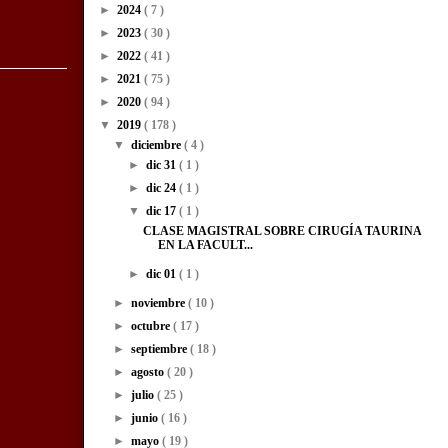
►
2024
( 7 )
►
2023
( 30 )
►
2022
( 41 )
►
2021
( 75 )
►
2020
( 94 )
▼
2019
( 178 )
▼
diciembre
( 4 )
►
dic 31
( 1 )
►
dic 24
( 1 )
▼
dic 17
( 1 )
CLASE MAGISTRAL SOBRE CIRUGÍA TAURINA
EN LA FACULT...
►
dic 01
( 1 )
►
noviembre
( 10 )
►
octubre
( 17 )
►
septiembre
( 18 )
►
agosto
( 20 )
►
julio
( 25 )
►
junio
( 16 )
►
mayo
( 19 )