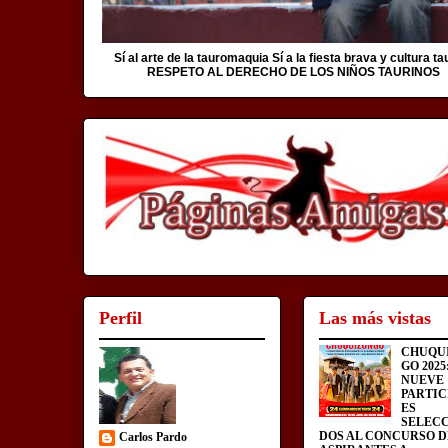
Sí al arte de la tauromaquia Sí a la fiesta brava y cultura ta
RESPETO AL DERECHO DE LOS NIÑOS TAURINOS
Perfil
Las más vistas
CHUQU
GO 2025
NUEVE
PARTIC
ES
SELEC
DOS AL CONCURSO D
Carlos Pardo