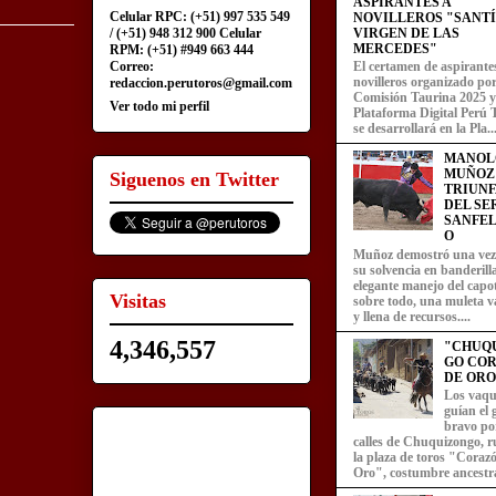
ASPIRANTES A
Celular RPC: (+51) 997 535 549
NOVILLEROS "SANT
/ (+51) 948 312 900 Celular
VIRGEN DE LAS
MERCEDES"
RPM: (+51) #949 663 444
Correo:
El certamen de aspirante
novilleros organizado por
redaccion.perutoros@gmail.com
Comisión Taurina 2025 y
Ver todo mi perfil
Plataforma Digital Perú 
se desarrollará en la Pla..
MANOL
MUÑOZ
Siguenos en Twitter
TRIUN
DEL SE
SANFEL
O
Muñoz demostró una ve
su solvencia en banderill
elegante manejo del capot
Visitas
sobre todo, una muleta v
y llena de recursos....
4,346,557
"CHUQ
GO CO
DE ORO
Los vaqu
guían el
bravo por
calles de Chuquizongo, 
la plaza de toros "Coraz
Oro", costumbre ancestra