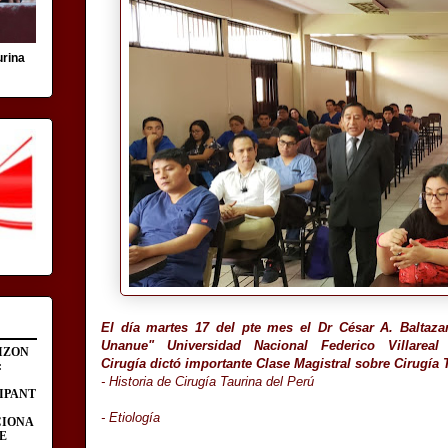
urina
El día martes 17 del pte mes el Dr César A. Baltaz
Unanue" Universidad Nacional Federico Villare
IZON
Cirugía dictó importante Clase Magistral sobre Cirugía 
:
- Historia de Cirugía Taurina del Perú
IPANT
- Etiología
CIONA
E