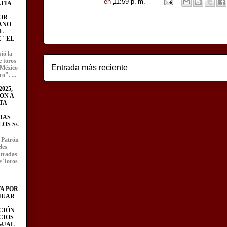
en
11:59 p. m.
FÍA
OR
ANO
L
 "EL
ió la
e toros
Entrada más reciente
 México
o". ...
025,
ON A
TA
DAS
OS S/.
l Patrón
les
entradas
e Toros
A POR
NUAR
CIÓN
CIOS
IGUAL