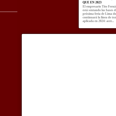
QUE EN 2023
El empresario Tito Fern
está sentando las bases d
próxima feria de Lima d
continuará la línea de tr
aplicada en 2024: acer...