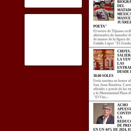
BIOGRA
DEL
MATAD
MEXIC
MANUE
JUÁREZ
POETA"
El torero de Tijuana recib
alternativa de matador d
de manos de la figura de
Eulalio López "El Zotoluc
CHOTA 2
SALIER
LA VEN
LAS
ENTRA
DESDE L
30.00 SOLES
Feria taurina en honor a
San Juan Bautista. Carte
oficiales y precio de las 
a la Monumental Plaza d
"El Vizc...
ACHO
APUEST
CONTI
LA
REDUC
DE PRE
EN UN 44% DE 2024, 