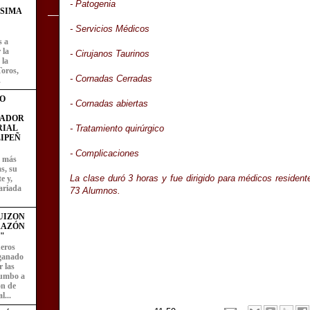
- Patogenia
ÍSIMA
- Servicios Médicos
s a
 la
- Cirujanos Taurinos
 la
Toros,
- Cornadas Cerradas
.
O
- Cornadas abiertas
FADOR
- Tratamiento quirúrgico
RIAL
IPEÑ
- Complicaciones
z más
as, su
La clase duró 3 horas y fue dirigido para médicos resident
e y,
ariada
73 Alumnos.
UIZON
RAZÓN
"
eros
 ganado
 las
rumbo a
ón de
l...