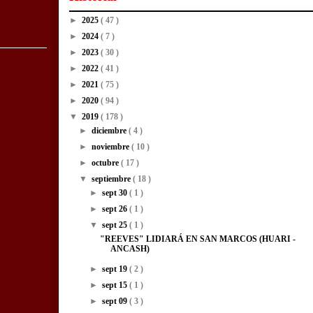
►
2025
( 47 )
►
2024
( 7 )
►
2023
( 30 )
►
2022
( 41 )
►
2021
( 75 )
►
2020
( 94 )
▼
2019
( 178 )
►
diciembre
( 4 )
►
noviembre
( 10 )
►
octubre
( 17 )
▼
septiembre
( 18 )
►
sept 30
( 1 )
►
sept 26
( 1 )
▼
sept 25
( 1 )
"REEVES" LIDIARÁ EN SAN MARCOS (HUARI -
ANCASH)
►
sept 19
( 2 )
►
sept 15
( 1 )
►
sept 09
( 3 )