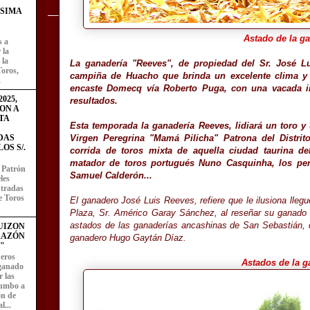
ÍSIMA
Astado de la g
s a
 la
 la
La ganadería "Reeves", de propiedad del Sr. José L
Toros,
campiña de Huacho que brinda un excelente clima y c
.
encaste Domecq vía Roberto Puga, con una vacada i
025,
resultados.
ON A
TA
Esta temporada la ganadería Reeves, lidiará un toro y 
Virgen Peregrina "Mamá Pilicha" Patrona del Distri
DAS
OS S/.
corrida de toros mixta de aquella ciudad taurina d
matador de toros portugués Nuno Casquinha, los per
l Patrón
Samuel Calderón...
les
entradas
e Toros
El ganadero José Luis Reeves, refiere que le ilusiona llegu
Plaza, Sr. Américo Garay Sánchez, al reseñar su ganado 
astados de las ganaderías ancashinas de San Sebastián,
UIZON
RAZÓN
ganadero Hugo Gaytán Díaz.
"
eros
Astados de la g
 ganado
 las
rumbo a
ón de
l...