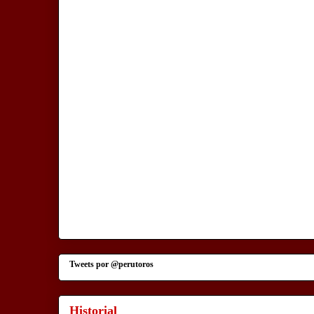
Tweets por @perutoros
Historial