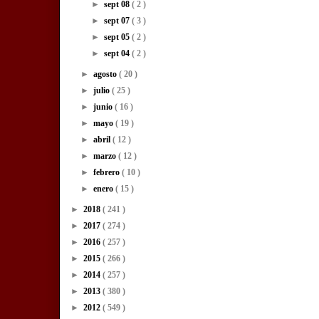
►
sept 08
( 2 )
►
sept 07
( 3 )
►
sept 05
( 2 )
►
sept 04
( 2 )
►
agosto
( 20 )
►
julio
( 25 )
►
junio
( 16 )
►
mayo
( 19 )
►
abril
( 12 )
►
marzo
( 12 )
►
febrero
( 10 )
►
enero
( 15 )
►
2018
( 241 )
►
2017
( 274 )
►
2016
( 257 )
►
2015
( 266 )
►
2014
( 257 )
►
2013
( 380 )
►
2012
( 549 )