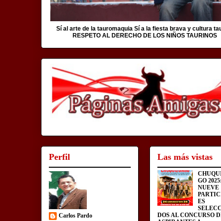
Sí al arte de la tauromaquia Sí a la fiesta brava y cultura ta
RESPETO AL DERECHO DE LOS NIÑOS TAURINOS
Perfil
Las más vistas
CHUQU
GO 2025
NUEVE
PARTIC
ES
SELEC
DOS AL CONCURSO D
Carlos Pardo