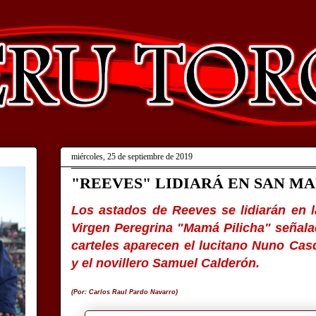
miércoles, 25 de septiembre de 2019
"REEVES" LIDIARÁ EN SAN MA
Los astados de Reeves se lidiarán en l
Virgen Peregrina "Mamá Pilicha" señala
carteles aparecen el lucitano Nuno Cas
y el novillero Samuel Calderón.
(Por: Carlos Raul Pardo Navarro)