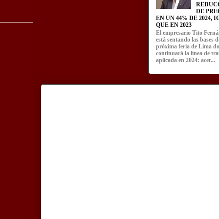
REDUC
DE PRE
EN UN 44% DE 2024, 
QUE EN 2023
El empresario Tito Fern
está sentando las bases d
próxima feria de Lima d
continuará la línea de tr
aplicada en 2024: acer...