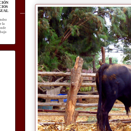
CIÓN
CIOS
IGUAL
ández
e la
onde
abajo