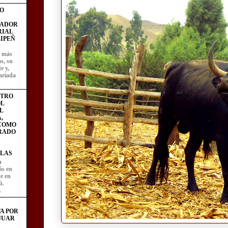
O
FADOR
RIAL
IPEÑ
z más
as, su
e y,
ariada
STRO
L
L
,
 COMO
RADO
LAS
u
ás en
te en
ú.
.
A POR
NUAR