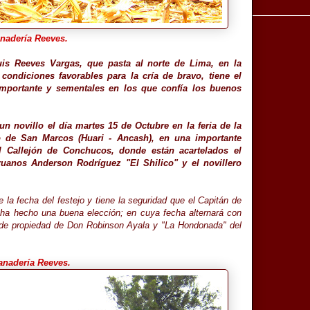
anadería Reeves.
uis Reeves Vargas, que pasta al norte de Lima, en la
ondiciones favorables para la cría de bravo, tiene el
mportante y sementales en los que confía los buenos
un novillo el día martes 15 de Octubre en la feria de la
to de San Marcos (Huari - Ancash), en una importante
el Callejón de Conchucos, donde están acartelados el
uanos Anderson Rodríguez "El Shilico" y el novillero
e la fecha del festejo y tiene la seguridad que el Capitán de
ha hecho una buena elección; en cuya fecha alternará con
 de propiedad de Don Robinson Ayala y "La Hondonada" del
anadería Reeves.