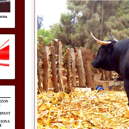
urina
IZON
:
IPANT
CIONA
E