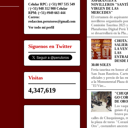
ASPIRANTES A
Celular RPC: (+51) 997 535 549
NOVILLEROS "SANT
/ (+51) 948 312 900 Celular
VIRGEN DE LAS
MERCEDES"
RPM: (+51) #949 663 444
Correo:
El certamen de aspirante
novilleros organizado por
redaccion.perutoros@gmail.com
Comisión Taurina 2025 y
Ver todo mi perfil
Plataforma Digital Perú 
se desarrollará en la Pla..
CHOTA 2
SALIER
Siguenos en Twitter
LA VEN
LAS
ENTRA
DESDE L
30.00 SOLES
Feria taurina en honor a
San Juan Bautista. Carte
Visitas
oficiales y precio de las 
a la Monumental Plaza d
"El Vizc...
4,347,619
"CHUQ
GO CO
DE ORO
Los vaqu
guían el
bravo por
calles de Chuquizongo, 
la plaza de toros "Coraz
Oro", costumbre ancestra