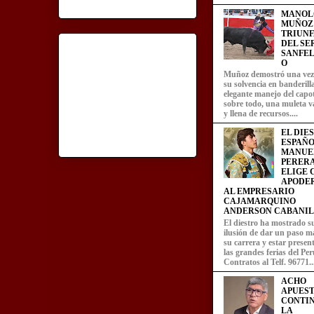
MANOL
MUÑOZ
TRIUN
DEL SE
SANFEL
O
Muñoz demostró una ve
su solvencia en banderill
elegante manejo del capot
sobre todo, una muleta v
y llena de recursos....
EL DIE
ESPAÑO
MANUE
PERERA
ELIGE
APODE
AL EMPRESARIO
CAJAMARQUINO
ANDERSON CABANIL
El diestro ha mostrado s
ilusión de dar un paso m
su carrera y estar presen
las grandes ferias del Per
Contratos al Telf. 96771..
ACHO
APUEST
CONTI
LA