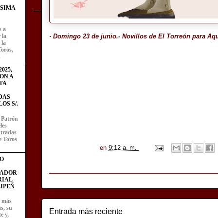
ÍSIMA
s a
· Domingo 23 de junio.- Novillos de El Torreón para Aqu
 la
 la
Toros,
.
025,
ON A
TA
DAS
OS S/.
l Patrón
les
entradas
e Toros
en
9:12 a. m.
O
FADOR
RIAL
IPEÑ
z más
as, su
Entrada más reciente
e y,