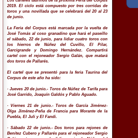
Los carteles taurinos de la próxima Feria del Corpus
2019. El ciclo está compuesto por tres corridas de
toros y una novillada que se celebrará del 20 al 23
de junio.
La Feria del Corpus está marcada por la vuelta de
José Tomás al coso granadino que hará el paseíllo
el sábado, 22 de junio, para lidiar cuatro toros con
los hierros de Núñez del Cuvillo, El Pilar,
Garcigrande y Domingo Hernández. Compartirá
cartel con el rejoneador Sergio Galán, que matará
dos toros de Pallarés.
El cartel que se presentó para la feria Taurina del
Corpus de este año ha sido:
· Jueves 20 de junio.- Toros de Núñez de Tarifa para
José Garrido, Joaquín Galdós y Pablo Aguado.
· Viernes 21 de junio.- Toros de García Jiménez-
Olga Jiménez-Peña de Francia para Morante de la
Puebla, El Juli y El Fandi.
· Sábado 22 de junio.- Dos toros para rejones de
Benítez Cubero y Pallarés para el rejoneador Sergio