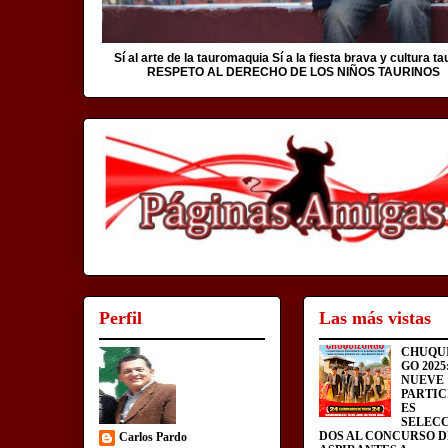
Sí al arte de la tauromaquia Sí a la fiesta brava y cultura ta
RESPETO AL DERECHO DE LOS NIÑOS TAURINOS
Perfil
Las más vistas
CHUQU
GO 2025
NUEVE
PARTIC
ES
SELEC
DOS AL CONCURSO D
Carlos Pardo