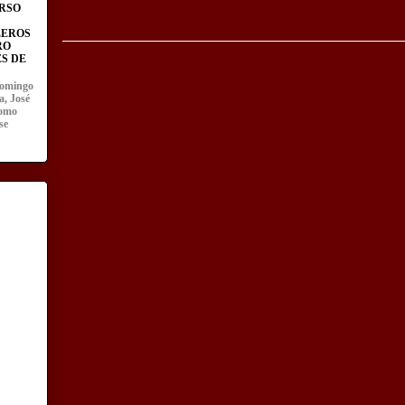
RSO
LEROS
RO
S DE
domingo
a, José
como
se