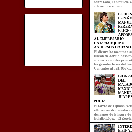
sobre todo, una muleta v
y llena de recursos....
EL DIE
ESPAÑO
MANUE
PERERA
ELIGE
APODE
AL EMPRESARIO
CAJAMARQUINO
ANDERSON CABANIL
El diestro ha mostrado s
ilusión de dar un paso m
su carrera y estar presen
las grandes ferias del Per
Contratos al Telf. 96771..
BIOGRA
DEL
MATAD
MEXIC
MANUE
JUÁREZ
POETA"
El torero de Tijuana recib
alternativa de matador d
de manos de la figura de
Eulalio López "El Zotoluc
INTER
E FINA