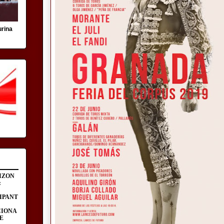
urina
IZON
:
IPANT
CIONA
E