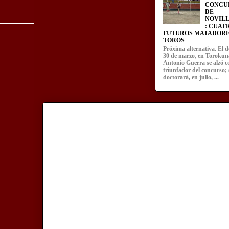
CONCU
DE
NOVIL
: CUAT
FUTUROS MATADORE
TOROS
Próxima alternativa. El 
30 de marzo, en Torokun
Antonio Guerra se alzó 
triunfador del concurso; 
doctorará, en julio, ...