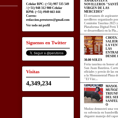
ASPIRANTES A
Celular RPC: (+51) 997 535 549
NOVILLEROS "SANT
/ (+51) 948 312 900 Celular
VIRGEN DE LAS
MERCEDES"
RPM: (+51) #949 663 444
Correo:
El certamen de aspirante
novilleros organizado por
redaccion.perutoros@gmail.com
Comisión Taurina 2025 y
Ver todo mi perfil
Plataforma Digital Perú 
se desarrollará en la Pla..
CHOTA 2
SALIER
Siguenos en Twitter
LA VEN
LAS
ENTRA
DESDE L
30.00 SOLES
Feria taurina en honor a
San Juan Bautista. Carte
Visitas
oficiales y precio de las 
a la Monumental Plaza d
"El Vizc...
4,349,234
MANOL
MUÑOZ
TRIUN
DEL SE
SANFEL
O
Muñoz demostró una ve
su solvencia en banderill
elegante manejo del capot