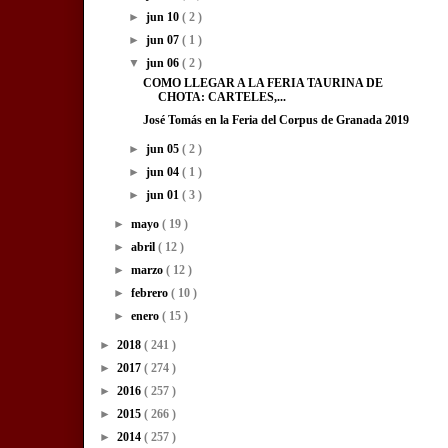
►
jun 10
( 2 )
►
jun 07
( 1 )
▼
jun 06
( 2 )
COMO LLEGAR A LA FERIA TAURINA DE
CHOTA: CARTELES,...
José Tomás en la Feria del Corpus de Granada 2019
►
jun 05
( 2 )
►
jun 04
( 1 )
►
jun 01
( 3 )
►
mayo
( 19 )
►
abril
( 12 )
►
marzo
( 12 )
►
febrero
( 10 )
►
enero
( 15 )
►
2018
( 241 )
►
2017
( 274 )
►
2016
( 257 )
►
2015
( 266 )
►
2014
( 257 )