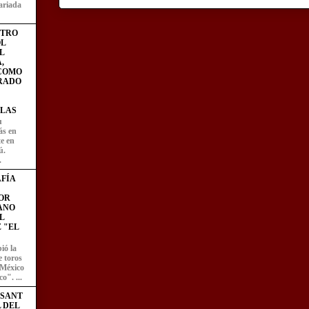
ariada
STRO
L
L
,
 COMO
RADO
LAS
u
ás en
te en
ú.
.
FÍA
OR
ANO
L
 "EL
ió la
e toros
 México
o". ...
ESANT
L DEL