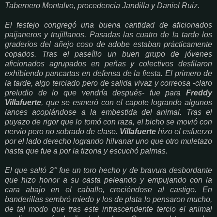
Tabernero Montalvo, procedencia Jandilla y Daniel Ruiz.
El festejo congregó una buena cantidad de aficionados
paijaneros y trujillanos. Pasadas las cuatro de la tarde los
graderíos del añejo coso de adobe estaban prácticamente
copados. Tras el paseíllo un buen grupo de jóvenes
aficionados agrupados en peñas y colectivos desfilaron
exhibiendo pancartas en defensa de la fiesta. El primero de
la tarde, algo terciado pero de salida vivaz y correosa -claro
preludio de lo que vendría después- fue para
Freddy
Villafuerte
, que se esmeró con el capote logrando algunos
lances acoplándose a la embestida del animal. Tras el
puyazo de rigor que lo tomó con raza, el bicho se movió con
nervio pero no sobrado de clase.
Villafuerte
hizo el esfuerzo
por el lado derecho logrando hilvanar uno que otro muletazo
hasta que fue a por la tizona y escuchó palmas.
El que saltó 2° fue un toro hecho y de bravura desbordante
que hizo honor a su casta peleando y empujando con la
cara abajo en el caballo, creciéndose al castigo. En
banderillas sembró miedo y los de plata lo pensaron mucho,
de tal modo que tras este intrascendente tercio el animal