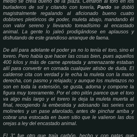
medio se creía dueño de la plaza. Cerraron al toro en los
burladeros de sol y citando con torería,
Pardo
se dobló
magistralmente regalando al aficionado bueno cuatro
doblones pletóricos de poder, muleta abajo, mandando él
con valor sereno y llevando toreadísimo al encastado
animal. La gente lo jaleó prodigándose en aplausos y
disfrutando de este grandioso arranque de faena.
De allí para adelante el poder ya no lo tenía el toro, sino el
torero. Pero había que hacer las cosas bien, pues aquellos
400 kilos y más de carne apretada y amenazante estaban
allí para convertir en cornada cualquier atisbo de duda. El
caldense cita con verdad y le echa la muleta con la mano
derecha, con pasmo y relajado; y aunque los muletazos no
son en toda la extensión, se gusta, adorna y compone la
figura muy toreramente. Por el otro pitón parece que el toro
va algo más largo y el torero le deja la muleta muerta al
final, recogiendo la embestida y adosando las series con
molinetes y un pase afarolado, antes de pinchar arriba y
cobrar una estocada en buen sitio que le valieron las dos
orejas a ley del encastado animal.
El 3° fue otro que traía carbón, hecho y con patas que