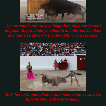
Que arremetió contra la cabalgadura del buen Joseph
empujando por abajo y metiendo los riñones. Lástima
que nadie se atrevió y fue devuelto vivo a corrales.
El 4° fue un bonito albahío que manseó en varas pero
tuvo poder y sobre todo lidia...