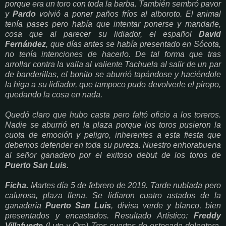
porque era un toro con toda la barba. También sembró pavor
y
Pardo
volvió a poner paños fríos al alboroto. El animal
tenía pases pero había que intentar ponerse y mandarle,
cosa que al parecer su lidiador, el español
David
Fernández
, que días antes se había presentado en Sócota,
no tenía intenciones de hacerlo. De tal forma que tras
arrollar contra la valla al valiente Tachuela al salir de un par
de banderillas, el bonito se aburrió tapándose y haciéndole
la higa a su lidiador, que tampoco pudo devolverle el piropo,
quedando la cosa en nada.
Quedó claro que hubo casta pero faltó oficio a los toreros.
Nadie se aburrió en la plaza porque los toros pusieron la
cuota de emoción y peligro, inherentes a esta fiesta que
debemos defender en toda su pureza. Nuestro enhorabuena
al señor ganadero por el exitoso debut de los toros de
Puerto San Luis
.
Ficha.
Martes día 5 de febrero de 2019. Tarde nublada pero
calurosa, plaza llena. Se lidiaron cuatro astados de la
ganadería
Puerto San Luis
, divisa verde y blanco, bien
presentados y encastados. Resultado Artístico:
Freddy
Villafuerte
(Luto y Oro) Tres cuartos de estocada delantera,