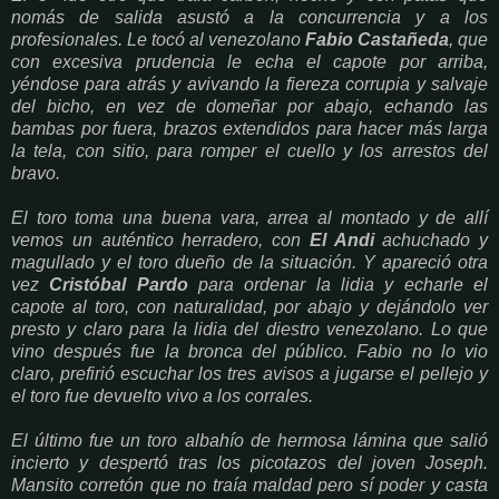
nomás de salida asustó a la concurrencia y a los
profesionales. Le tocó al venezolano
Fabio Castañeda
, que
con excesiva prudencia le echa el capote por arriba,
yéndose para atrás y avivando la fiereza corrupia y salvaje
del bicho, en vez de domeñar por abajo, echando las
bambas por fuera, brazos extendidos para hacer más larga
la tela, con sitio, para romper el cuello y los arrestos del
bravo.
El toro toma una buena vara, arrea al montado y de allí
vemos un auténtico herradero, con
El Andi
achuchado y
magullado y el toro dueño de la situación. Y apareció otra
vez
Cristóbal Pardo
para ordenar la lidia y echarle el
capote al toro, con naturalidad, por abajo y dejándolo ver
presto y claro para la lidia del diestro venezolano. Lo que
vino después fue la bronca del público. Fabio no lo vio
claro, prefirió escuchar los tres avisos a jugarse el pellejo y
el toro fue devuelto vivo a los corrales.
El último fue un toro albahío de hermosa lámina que salió
incierto y despertó tras los picotazos del joven Joseph.
Mansito corretón que no traía maldad pero sí poder y casta