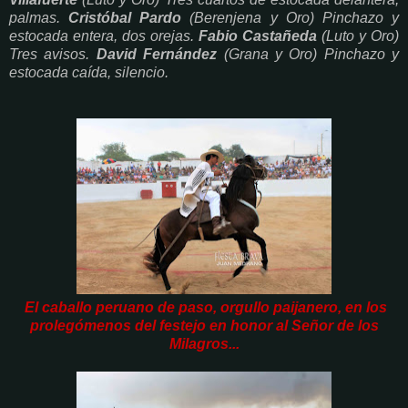
palmas.
Cristóbal Pardo
(Berenjena y Oro) Pinchazo y
estocada entera, dos orejas.
Fabio Castañeda
(Luto y Oro)
Tres avisos.
David Fernández
(Grana y Oro) Pinchazo y
estocada caída, silencio.
El caballo peruano de paso, orgullo paijanero, en los
prolegómenos del festejo en honor al Señor de los
Milagros...