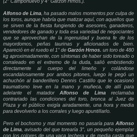
(2° Camponuevo y 4° Garzón Hrnos.).
Alfonso de Lima
, ha pasado malos momentos por culpa de
los toros, aunque habría que matizar aquí, con aquellos que
se sirven de la fiesta fungiendo de asesores, ganaderos,
vendedores de ganado y toda esa variedad de negociantes
que se aprovechan de la ingenuidad y buena fe de los
mayordomos, peñas taurinas y aficionados de bien.
Apareció en el ruedo el 1° de
Garzón Hrnos.
un toro de 480
kg aproximadamente, con síntomas de haber sido toreado o
corraleado en el extremo de la duda, salió embistiendo
directamente al cuerpo del limeño y colándose
escandalosamente por ambos pitones, luego le pegó un
achuchón al banderillero Dennis Castillo que le ocasionó
traumatismo leve en la mano y muñeca, de allí para
adelante el matador
Alfonso de Lima
reclamaba
contrariado las condiciones del toro, bronca al Juez de
Plaza y el público exigía airadamente, una hora y media
para devolverlo a los corrales y luego apuntillarlo.
Pero el bochorno y mal momento no pasaría para
Alfonso
de Lima
, avisado del que torearía 3°, un pequeño ejemplar
con los colores de una vaca lechera y de media casta que