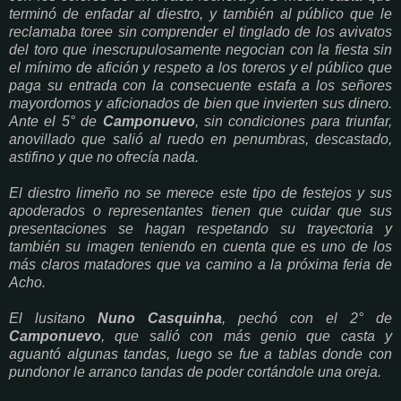
terminó de enfadar al diestro, y también al público que le
reclamaba toree sin comprender el tinglado de los avivatos
del toro que inescrupulosamente negocian con la fiesta sin
el mínimo de afición y respeto a los toreros y el público que
paga su entrada con la consecuente estafa a los señores
mayordomos y aficionados de bien que invierten sus dinero.
Ante el 5° de
Camponuevo
, sin condiciones para triunfar,
anovillado que salió al ruedo en penumbras, descastado,
astifino y que no ofrecía nada.
El diestro limeño no se merece este tipo de festejos y sus
apoderados o representantes tienen que cuidar que sus
presentaciones se hagan respetando su trayectoria y
también su imagen teniendo en cuenta que es uno de los
más claros matadores que va camino a la próxima feria de
Acho.
El lusitano
Nuno Casquinha
, pechó con el 2° de
Camponuevo
, que salió con más genio que casta y
aguantó algunas tandas, luego se fue a tablas donde con
pundonor le arranco tandas de poder cortándole una oreja.