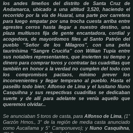
los andes limeños del distrito de Santa Cruz de
Andamarca, ubicado a una altitud 3,520, haciendo el
recorrido por la vía de Huaral, una parte por carretera
para luego empatar por una trocha cuesta arriba entre
agrestes cerros hasta llegar a nuestro destino, una
plaza multiusos fija de gente encantadora, cordial y
acogedora, de mayordomos files al Santo Patrón del
pueblo “Señor de los Milagros”, con una peña
taurinísima “Sangre Cruciña” con Willian Tupia entre
sus notables representantes, que invierten su tiempo y
dinero para comprar toros y contratar las cuadrillas que
también en honor a la verdad no cumplen del todo con
los compromisos pactaos, mínimo prever los
inconvenientes y llegar temprano al pueblo. Hasta el
paseíllo todo bien; Alfonso de Lima y el lusitano Nuno
Casquihna y sus respectivas cuadrillas se dedicaban
suerte y de allí para adelante se venía aquello que
queremos olvidar...
Se anunciaban 5 toros de casta, para
Alfonso de Lima
, (1°
Garzón Hrnos., 3° de la región de media casta anunciado
como Aucallama y 5° Camponuevo); y
Nuno Casquihna
,