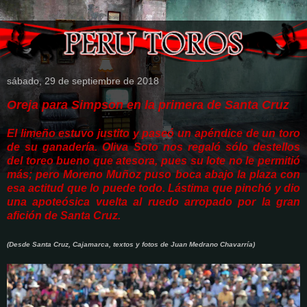
sábado, 29 de septiembre de 2018
Oreja para Simpson en la primera de Santa Cruz
El limeño estuvo justito y paseó un apéndice de un toro
de su ganadería. Oliva Soto nos regaló sólo destellos
del toreo bueno que atesora, pues su lote no le permitió
más; pero Moreno Muñoz puso boca abajo la plaza con
esa actitud que lo puede todo. Lástima que pinchó y dio
una apoteósica vuelta al ruedo arropado por la gran
afición de Santa Cruz.
(Desde Santa Cruz, Cajamarca, textos y fotos de Juan Medrano Chavarría)