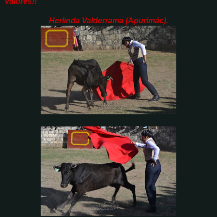
valores!!
Herlinda Valderrama (Apurimác).