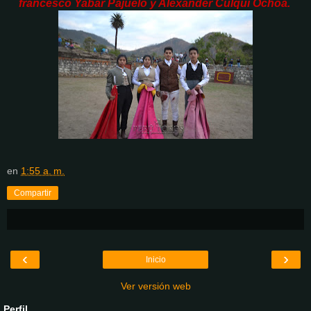
francesco Yabar Pajuelo y Alexander Culqui Ochoa.
en
1:55 a. m.
Compartir
‹
›
Inicio
Ver versión web
Perfil