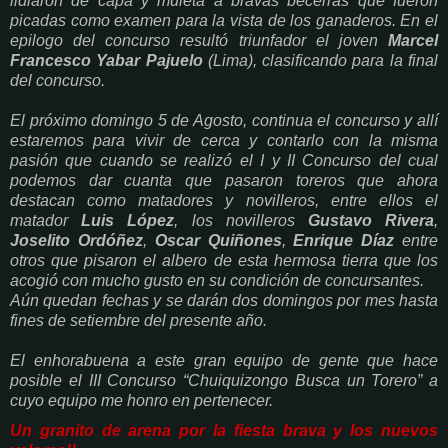
lidiaron de capa y muleta a bravas becerras que fueron
picadas como examen para la vista de los ganaderos. En el
epilogo del concurso resultó triunfador el joven
Marcel
Francesco Yabar Pajuelo
(Lima), clasificando para la final
del concurso.
El próximo domingo 5 de Agosto, continua el concurso y allí
estaremos para vivir de cerca y contarlo con la misma
pasión que cuando se realizó el I y II Concurso del cual
podemos dar cuanta que pasaron toreros que ahora
destacan como matadores y novilleros, entre ellos el
matador
Luis López
, los novilleros
Gustavo Rivera
,
Joselito Ordóñez
,
Oscar Quiñones
,
Enrique Díaz
entre
otros que pisaron el albero de esta hermosa tierra que los
acogió con mucho gusto en su condición de concursantes.
Aún quedan fechas y se darán dos domingos por mes hasta
fines de setiembre del presente año.
El enhorabuena a este gran equipo de gente que hace
posible el III Concurso “Chuiquizongo Busca un Torero” a
cuyo equipo me honro en pertenecer.
Un granito de arena por la fiesta brava y los nuevos