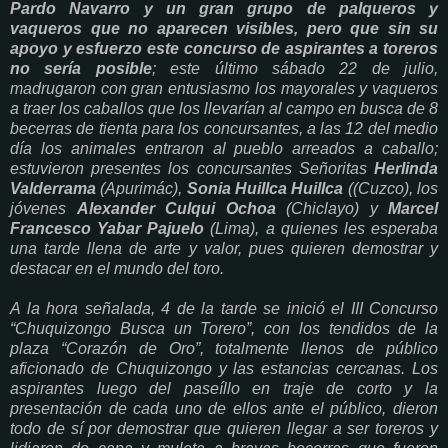
Pardo Navarro y un gran grupo de palqueros y
vaqueros que no aparecen visibles, pero que sin su
apoyo y esfuerzo este concurso de aspirantes a toreros
no sería posible
; este último sábado 22 de julio,
madrugaron con gran entusiasmo los mayorales y vaqueros
a traer los caballos que los llevarían al campo en busca de 8
becerras de tienta para los concursantes, a las 12 del medio
día los animales entraron al pueblo arreados a caballo;
estuvieron presentes los concursantes Señoritas
Herlinda
Valderrama
(Apurimác),
Sonia Huillca Huillca
((Cuzco), los
jóvenes
Alexander Culqui Ochoa
(Chiclayo) y
Marcel
Francesco Yabar Pajuelo
(Lima), a quienes les esperaba
una tarde llena de arte y valor, pues quieren demostrar y
destacar en el mundo del toro.
A la hora señalada, 4 de la tarde se inició el III Concurso
“Chuquizongo Busca un Torero”, con los tendidos de la
plaza “Corazón de Oro”, totalmente llenos de público
aficionado de Chuquizongo y las estancias cercanas. Los
aspirantes luego del paseíllo en traje de corto y la
presentación de cada uno de ellos ante el público, dieron
todo de sí por demostrar que quieren llegar a ser toreros y