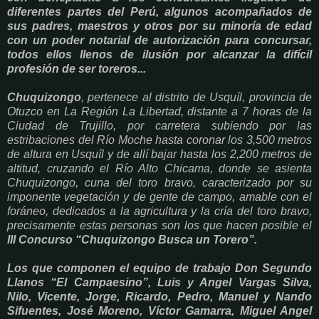
diferentes partes del Perú, algunos acompañados de
sus padres, maestros y otros por su minoría de edad
con un poder notarial de autorización para concursar,
todos ellos llenos de ilusión por alcanzar la difícil
profesión de ser toreros...
Chuquizongo
, pertenece al distrito de Usquíl, provincia de
Otuzco en La Región La Libertad, distante a 7 horas de la
Ciudad de Trujillo, por carretera subiendo por las
estribaciones del Río Moche hasta coronar los 3,500 metros
de altura en Usquíl y de allí bajar hasta los 2,200 metros de
altitud, cruzando el Río Alto Chicama, donde se asienta
Chuquizongo, cuna del toro bravo, caracterizado por su
imponente vegetación y de gente de campo, amable con el
foráneo, dedicados a la agricultura y la cría del toro bravo,
precisamente estas personas son los que hacen posible el
III Concurso “Chuquizongo Busca un Torero”.
Los que componen el equipo de trabajo Don Segundo
Llanos “El Campaesino”, Luis y Angel Vargas Silva,
Nilo, Vicente, Jorge, Ricardo, Pedro, Manuel y Nando
Sifuentes, José Moreno, Víctor Gamarra, Miguel Angel