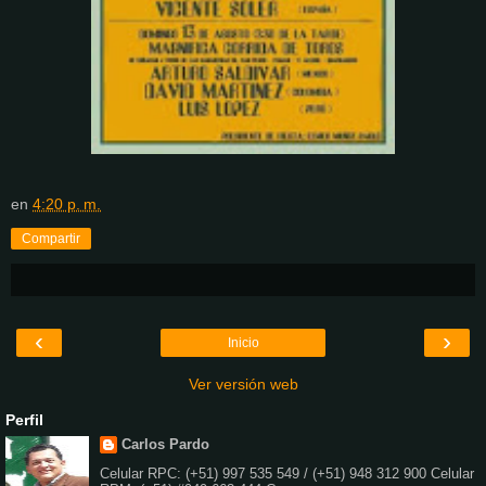
en
4:20 p. m.
Compartir
‹
›
Inicio
Ver versión web
Perfil
Carlos Pardo
Celular RPC: (+51) 997 535 549 / (+51) 948 312 900 Celular