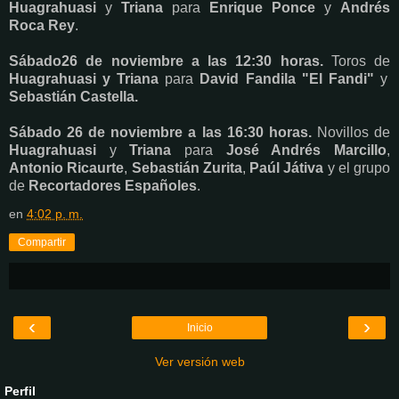
Huagrahuasi
y
Triana
para
Enrique Ponce
y
Andrés
Roca Rey
.
Sábado26 de noviembre a las 12:30 horas.
Toros de
Huagrahuasi y Triana
para
David Fandila "El Fandi"
y
Sebastián Castella.
Sábado 26 de noviembre a las 16:30 horas.
Novillos de
Huagrahuasi
y
Triana
para
José Andrés Marcillo
,
Antonio Ricaurte
,
Sebastián Zurita
,
Paúl Játiva
y el grupo
de
Recortadores Españoles
.
en
4:02 p. m.
Compartir
‹
›
Inicio
Ver versión web
Perfil