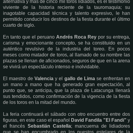
alternativa y más de cinco mil toros lidiados, es el testimonio
viviente de la historia reciente de la tauromaquia; su
inagotable capacidad técnica y talento expresivo, le han
permitido conducir los destinos de la fiesta durante el último
cuarto de siglo.
En tanto que el peruano
Andrés Roca Rey
por su entrega,
carisma y emocionante concepto, se ha constituido en un
auténtico revulsivo de la industria del toreo. En pocos
meses como matador de toros, al llamado de su nombre las
plazas se llenan de aficionados, seguros de que en la arena
se vivirá un espectáculo intenso e inolvidable.
El maestro de
Valencia
y el
gallo de Lima
se enfrentan en
un mano a mano que ha generado gran expectación, al
punto que, se anticipa, que la plaza de Latacunga llenará
sus tendidos, como confirmación de la vigencia de la fiesta
de los toros en la mitad del mundo.
La feria continuará el sábado con otro encuentro entre dos
figuras, en este caso el español
David Fandila "El Fandi"
y
el francés
Sebastián Castella
; mancuerna de lidiadores
que se han encumbrado en los puestos estelares de la