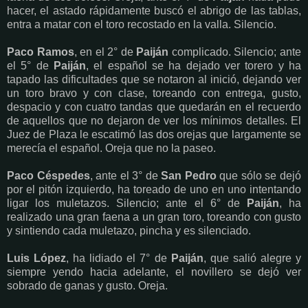
hacer, el astado rápidamente buscó el abrigo de las tablas,
entra a matar con el toro recostado en la valla. Silencio.
Paco Ramos
, en el 2° de
Paiján
complicado. Silencio; ante
el 5° de
Paiján
, el español se ha dejado ver torero y ha
tapado las dificultades que se notaron al inició, dejando ver
un toro bravo y con clase, toreando con entrega, gusto,
despacio y con cuatro tandas que quedarán en el recuerdo
de aquellos que no dejaron de ver los mínimos detalles. El
Juez de Plaza le escatimó las dos orejas que largamente se
merecía el español. Oreja que no la paseo.
Paco Céspedes
, ante el 3° de
San Pedro
que sólo se dejó
por el pitón izquierdo, ha toreado de uno en uno intentando
ligar los muletazos. Silencio; ante el 6° de
Paiján
, ha
realizado una gran faena a un gran toro, toreando con gusto
y sintiendo cada muletazo, pincha y es silenciado.
Luis López
, ha lidiado el 7° de
Paiján
, que salió alegre y
siempre yendo hacia adelante, el novillero se dejó ver
sobrado de ganas y gusto. Oreja.