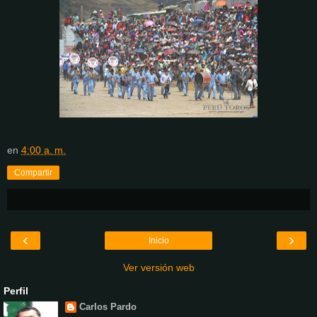
en
4:00 a. m.
Compartir
‹
›
Inicio
Ver versión web
Perfil
Carlos Pardo