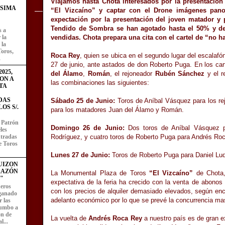
Viajamos hasta Chota interesados por la presentació
ÍSIMA
“El Vizcaíno” y captar con el Drone imágenes pano
expectación por la presentación del joven matador y 
Tendido de Sombra se han agotado hasta el 50% y de
s a
vendidas. Chota prepara una cita con el cartel de “no h
 la
 la
Toros,
Roca Rey
, quien se ubica en el segundo lugar del escalafón 
.
27 de junio, ante astados de don Roberto Puga. En los ca
025,
del Álamo
,
Román
, el rejoneador
Rubén Sánchez
y el r
ON A
las combinaciones las siguientes:
TA
DAS
Sábado 25 de Junio:
Toros de Aníbal Vásquez para los re
OS S/.
para los matadores Juan del Álamo y Román.
l Patrón
Domingo 26 de Junio:
Dos toros de Aníbal Vásquez p
les
entradas
Rodríguez, y cuatro toros de Roberto Puga para Andrés Ro
e Toros
Lunes 27 de Junio:
Toros de Roberto Puga para Daniel Lu
UIZON
RAZÓN
La Monumental Plaza de Toros
“El Vizcaíno”
de Chota,
"
expectativa de la feria ha crecido con la venta de abonos
eros
con los precios de alquiler demasiado elevados, según en
 ganado
adelanto económico por lo que se prevé la concurrencia ma
 las
rumbo a
ón de
La vuelta de
Andrés Roca Rey
a nuestro país es de gran e
l...