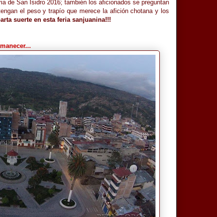
ria de San Isidro 2016; también los aficionados se preguntan
 tengan el peso y trapío que merece la afición chotana y los
arta suerte en esta feria sanjuanina!!!
amanecer...