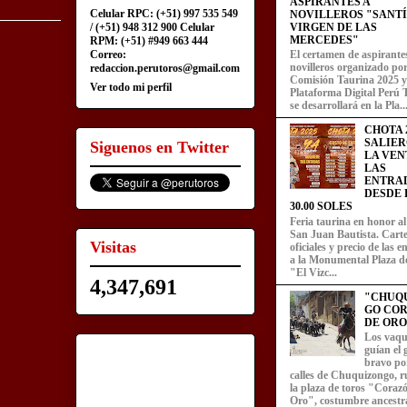
ASPIRANTES A
Celular RPC: (+51) 997 535 549
NOVILLEROS "SANT
/ (+51) 948 312 900 Celular
VIRGEN DE LAS
MERCEDES"
RPM: (+51) #949 663 444
Correo:
El certamen de aspirante
novilleros organizado por
redaccion.perutoros@gmail.com
Comisión Taurina 2025 y
Ver todo mi perfil
Plataforma Digital Perú 
se desarrollará en la Pla..
CHOTA 2
SALIER
Siguenos en Twitter
LA VEN
LAS
ENTRA
DESDE L
30.00 SOLES
Feria taurina en honor a
San Juan Bautista. Carte
Visitas
oficiales y precio de las 
a la Monumental Plaza d
"El Vizc...
4,347,691
"CHUQ
GO CO
DE ORO
Los vaqu
guían el
bravo por
calles de Chuquizongo, 
la plaza de toros "Coraz
Oro", costumbre ancestra