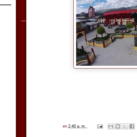
en
2:40 a. m.