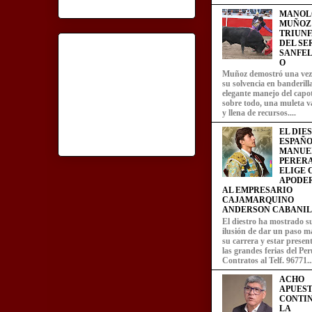
MANOL
MUÑOZ
TRIUN
DEL SE
SANFEL
O
Muñoz demostró una ve
su solvencia en banderill
elegante manejo del capot
sobre todo, una muleta v
y llena de recursos....
EL DIE
ESPAÑO
MANUE
PERERA
ELIGE
APODE
AL EMPRESARIO
CAJAMARQUINO
ANDERSON CABANIL
El diestro ha mostrado s
ilusión de dar un paso m
su carrera y estar presen
las grandes ferias del Per
Contratos al Telf. 96771..
ACHO
APUEST
CONTI
LA