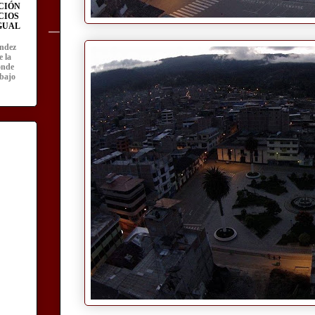
CIÓN
CIOS
IGUAL
ández
e la
onde
abajo