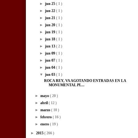
►
jun 25
( 1 )
►
jun 22
( 1 )
►
jun 21
( 1 )
►
jun 20
( 1 )
►
jun 19
( 1 )
►
jun 18
( 1 )
►
jun 13
( 2 )
►
jun 09
( 1 )
►
jun 07
( 1 )
►
jun 04
( 1 )
▼
jun 03
( 1 )
ROCA REY, VA AGOTANDO ENTRADAS EN LA
MONUMENTAL PL...
►
mayo
( 20 )
►
abril
( 12 )
►
marzo
( 10 )
►
febrero
( 16 )
►
enero
( 19 )
►
2015
( 266 )