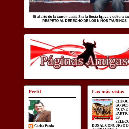
Sí al arte de la tauromaquia Sí a la fiesta brava y cultura ta
RESPETO AL DERECHO DE LOS NIÑOS TAURINOS
Perfil
Las más vistas
CHUQU
GO 2025
NUEVE
PARTIC
ES
SELEC
DOS AL CONCURSO D
Carlos Pardo