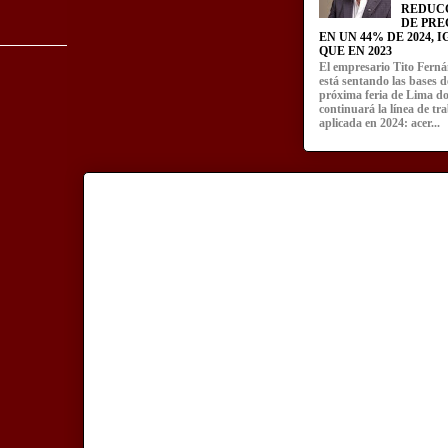
REDUC
DE PRE
EN UN 44% DE 2024, 
QUE EN 2023
El empresario Tito Fern
está sentando las bases d
próxima feria de Lima d
continuará la línea de tr
aplicada en 2024: acer...