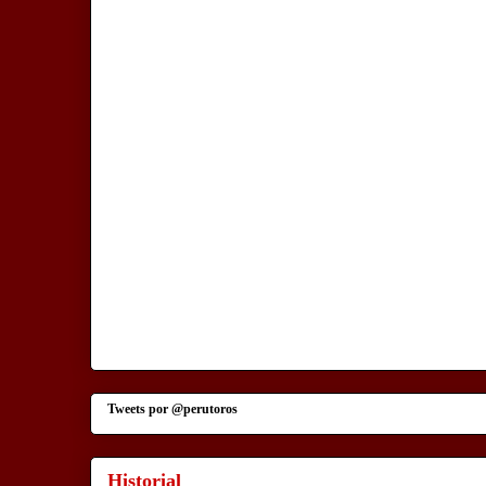
Tweets por @perutoros
Historial