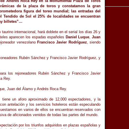
n de Andrés Roca Rey en la Monumental Plaza de Toros
rámicas de la plaza de toros y constatamos la gran
prometedora figura del toreo mundial; las entradas del
l
Tendido de Sol el 25% de localidades se encuentran
ay billetes”…
taurino internacional, hará doblete en el serial los días 26 y
rteles aparecen los espadas españoles
Daniel Luque
,
Juan
ejoneador venezolano
Francisco Javier Rodríguez
, siendo
joneadores Rubén Sánchez y Francisco Javier Rodríguez, y
ara los rejoneadores Rubén Sánchez y Francisco Javier
ca Rey.
que, Juan del Álamo y Andrés Roca Rey.
 tiene un aforo aproximado de 12,000 espectadores, y la
 con antelación y los servicios hoteleros están especulando
cuestamos en varios de ellos se encuentran reservados con
siva de aficionados venidos de todas las partes del mundo.
xpectación por los triunfos adquiridos en plazas españolas y