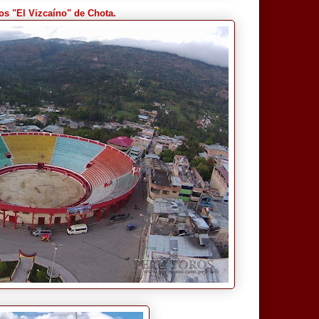
s "El Vizcaíno" de Chota.