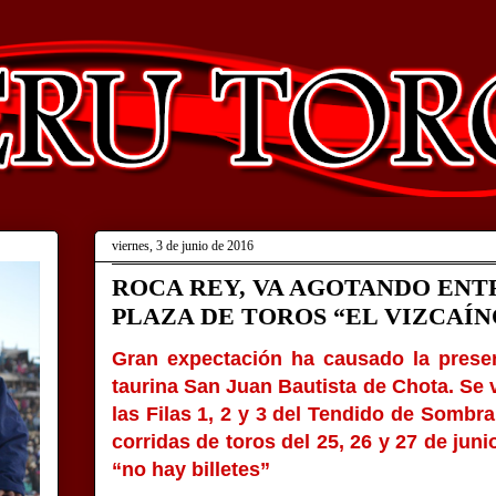
viernes, 3 de junio de 2016
ROCA REY, VA AGOTANDO EN
PLAZA DE TOROS “EL VIZCAÍN
Gran expectación ha causado la prese
taurina San Juan Bautista de Chota. Se 
las Filas 1, 2 y 3 del Tendido de Sombra
corridas de toros del 25, 26 y 27 de juni
“no hay billetes”