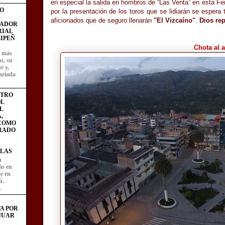
en especial la salida en hombros de “Las Venta” en esta Fe
O
por la presentación de los toros que se lidiarán se espera
aficionados que de seguro llenarán
"El Vizcaíno"
.
Dios rep
FADOR
RIAL
IPEÑ
Chota al 
z más
as, su
e y,
ariada
STRO
L
L
,
 COMO
RADO
LAS
u
ás en
te en
ú.
.
A POR
NUAR