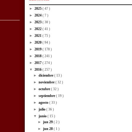
►
2025
( 47 )
►
2024
( 7 )
►
2023
( 30 )
►
2022
( 41 )
►
2021
( 75 )
►
2020
( 94 )
►
2019
( 178 )
►
2018
( 241 )
►
2017
( 274 )
▼
2016
( 257 )
►
diciembre
( 13 )
►
noviembre
( 32 )
►
octubre
( 32 )
►
septiembre
( 19 )
►
agosto
( 33 )
►
julio
( 36 )
▼
junio
( 15 )
►
jun 29
( 2 )
►
jun 28
( 1 )