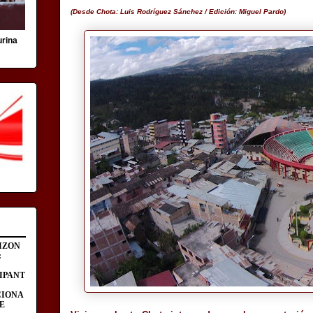
(Desde Chota: Luis Rodríguez Sánchez / Edición: Miguel Pardo)
urina
IZON
:
IPANT
CIONA
E