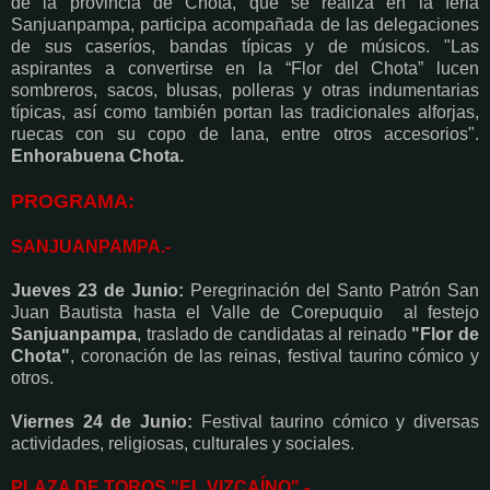
de la provincia de Chota, que se realiza en la feria
Sanjuanpampa, participa acompañada de las delegaciones
de sus caseríos, bandas típicas y de músicos. "Las
aspirantes a convertirse en la “Flor del Chota” lucen
sombreros, sacos, blusas, polleras y otras indumentarias
típicas, así como también portan las tradicionales alforjas,
ruecas con su copo de lana, entre otros accesorios".
Enhorabuena Chota.
PROGRAMA:
SANJUANPAMPA.-
Jueves 23 de Junio:
Peregrinación del Santo Patrón San
Juan Bautista hasta el Valle de Corepuquio al festejo
Sanjuanpampa
, traslado de candidatas al reinado
"Flor de
Chota"
, coronación de las reinas, festival taurino cómico y
otros.
Viernes 24 de Junio:
Festival taurino cómico y diversas
actividades, religiosas, culturales y sociales.
PLAZA DE TOROS "EL VIZCAÍNO".-