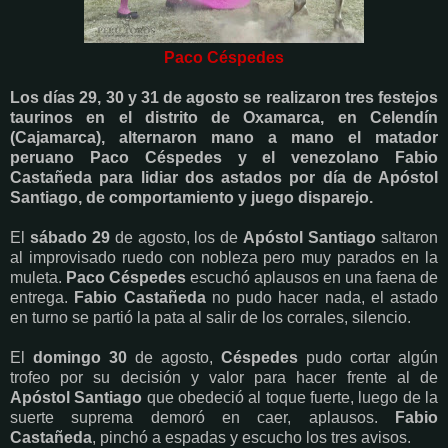
Paco Céspedes
Los días 29, 30 y 31 de agosto se realizaron tres festejos
taurinos en el distrito de Oxamarca, en Celendín
(Cajamarca), alternaron mano a mano el matador
peruano Paco Céspedes y el venezolano Fabio
Castañeda para lidiar dos astados por día de Apóstol
Santiago, de comportamiento y juego disparejo.
El
sábado 29
de agosto, los de
Apóstol Santiago
saltaron
al improvisado ruedo con nobleza pero muy parados en la
muleta.
Paco Céspedes
escuchó aplausos en una faena de
entrega.
Fabio Castañeda
no pudo hacer nada, el astado
en turno se partió la pata al salir de los corrales, silencio.
El
domingo 30
de agosto,
Céspedes
pudo cortar algún
trofeo por su decisión y valor para hacer frente al de
Apóstol Santiago
que obedeció al toque fuerte, luego de la
suerte suprema demoró en caer, aplausos.
Fabio
Castañeda
, pinchó a espadas y escucho los tres avisos.