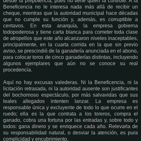
desde la prepotencia, pues no tiene quien la controle. A la
Beneficencia no le interesa nada más allá de recibir un
cheque, mientras que la autoridad municipal hace décadas
que no cumple su función y, además, es corruptible a
centavos. En esta anarquía, la empresa gobierna
todopoderosa y tiene carta blanca para cometer toda clase
de atropellos que este año alcanzaron niveles inaceptables,
principalmente, en la cuarta corrida en la que sin previo
aviso, se prescindió de la ganadería anunciada en el abono,
para colocar toros de cinco ganaderías distintas, incluyendo
algunos ejemplares que aún no se conoce su real
procedencia.
Aquí no hay excusas valederas. Ni la Beneficencia, ni la
licitación retrasada, ni la autoridad ausente son justificantes
del bochornoso espectáculo, por más salvavidas que sus
leales allegados intenten lanzar. La empresa es
responsable única y excluyente de todo lo que ocurre en el
ruedo; ella es la que contrata a los toreros, compra el
ganado, cobra una fortuna por las entradas y, sobre todo y
todos: gana dinero y se enriquece cada año. Relevarla de
su responsabilidad natural, o desviar la atención, es pura
complicidad y encubrimiento.