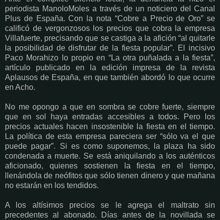
periodista ManoloMoles a través de un noticiero del Canal
Plus de España. Con la nota “Cobre a Precio de Oro” se
calificó de vergonzosos los precios que cobra la empresa
Villafuerte, precisando que se castiga a la afición “al quitarle
la posibilidad de disfrutar de la fiesta popular”. El incisivo
Paco Morahizo lo propio en “La otra puñalada a la fiesta”,
artículo publicado en la edición impresa de la revista
Aplausos de España, en que también abordó lo que ocurre
en Acho.
No me opongo a que en sombra se cobre fuerte, siempre
que en sol haya entradas accesibles a todos. Pero los
precios actuales hacen insostenible la fiesta en el tiempo.
La política de esta empresa pareciera ser “sólo va el que
puede pagar”. Si es como suponemos, la plaza ha sido
condenada a muerte. Se está aniquilando a los auténticos
aficionado, quienes sostienen la fiesta en el tiempo,
llenándola de neófitos que sólo tienen dinero y que mañana
no estarán en los tendidos.
A los altísimos precios se le agrega el maltrato sin
precedentes al abonado. Días antes de la novillada se