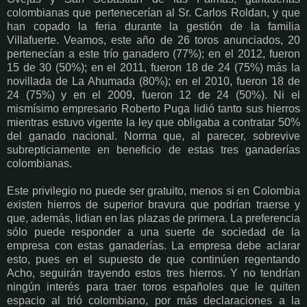
colombianas que pertenecerían al Sr. Carlos Roldan, y que
han copado la feria durante la gestión de la familia
Villafuerte. Veamos, este año de 26 toros anunciados, 20
pertenecían a este trío ganadero (77%); en el 2012, fueron
15 de 30 (50%); en el 2011, fueron 18 de 24 (75%) más la
novillada de La Ahumada (80%); en el 2010, fueron 18 de
24 (75%) y en el 2009, fueron 12 de 24 (50%). Ni el
mismísimo empresario Roberto Puga lidió tanto sus hierros
mientras estuvo vigente la ley que obligaba a contratar 50%
del ganado nacional. Norma que, al parecer, sobrevive
subrepticiamente en beneficio de estas tres ganaderías
colombianas.
Este privilegio no puede ser gratuito, menos si en Colombia
existen hierros de superior bravura que podrían traerse y
que, además, lidian en las plazas de primera. La preferencia
sólo puede responder a una suerte de sociedad de la
empresa con estas ganaderías. La empresa debe aclarar
esto, pues en el supuesto de que continúen regentando
Acho, seguirán trayendo estos tres hierros. Y no tendrían
ningún interés para traer toros españoles que le quiten
espacio al trió colombiano, por más declaraciones a la