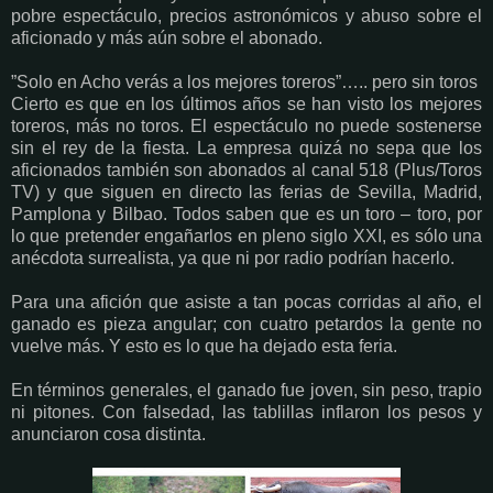
pobre espectáculo, precios astronómicos y abuso sobre el
aficionado y más aún sobre el abonado.
”Solo en Acho verás a los mejores toreros”….. pero sin toros
Cierto es que en los últimos años se han visto los mejores
toreros, más no toros. El espectáculo no puede sostenerse
sin el rey de la fiesta. La empresa quizá no sepa que los
aficionados también son abonados al canal 518 (Plus/Toros
TV) y que siguen en directo las ferias de Sevilla, Madrid,
Pamplona y Bilbao. Todos saben que es un toro – toro, por
lo que pretender engañarlos en pleno siglo XXI, es sólo una
anécdota surrealista, ya que ni por radio podrían hacerlo.
Para una afición que asiste a tan pocas corridas al año, el
ganado es pieza angular; con cuatro petardos la gente no
vuelve más. Y esto es lo que ha dejado esta feria.
En términos generales, el ganado fue joven, sin peso, trapio
ni pitones. Con falsedad, las tablillas inflaron los pesos y
anunciaron cosa distinta.