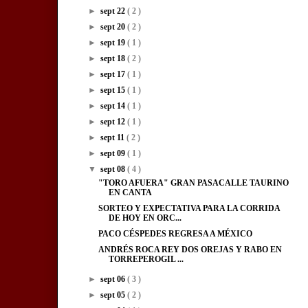
►
sept 22
( 2 )
►
sept 20
( 2 )
►
sept 19
( 1 )
►
sept 18
( 2 )
►
sept 17
( 1 )
►
sept 15
( 1 )
►
sept 14
( 1 )
►
sept 12
( 1 )
►
sept 11
( 2 )
►
sept 09
( 1 )
▼
sept 08
( 4 )
"TORO AFUERA" GRAN PASACALLE TAURINO
EN CANTA
SORTEO Y EXPECTATIVA PARA LA CORRIDA
DE HOY EN ORC...
PACO CÉSPEDES REGRESA A MÉXICO
ANDRÉS ROCA REY DOS OREJAS Y RABO EN
TORREPEROGIL ...
►
sept 06
( 3 )
►
sept 05
( 2 )