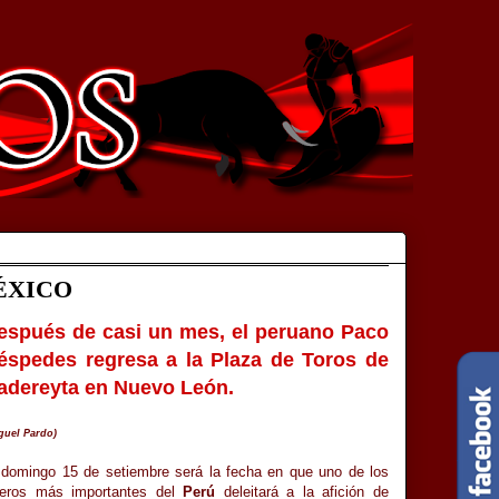
ÉXICO
espués de casi un mes, el peruano Paco
éspedes regresa a la Plaza de Toros de
adereyta en Nuevo León.
guel Pardo)
 domingo 15 de setiembre será la fecha en que uno de los
reros más importantes del
Perú
deleitará a la afición de