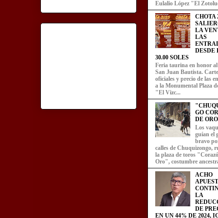
Eulalio López "El Zotoluc
CHOTA 2
SALIER
LA VEN
LAS
ENTRA
DESDE L
30.00 SOLES
Feria taurina en honor a
San Juan Bautista. Carte
oficiales y precio de las 
a la Monumental Plaza d
"El Vizc...
"CHUQ
GO CO
DE ORO
Los vaqu
guían el
bravo por
calles de Chuquizongo, 
la plaza de toros "Coraz
Oro", costumbre ancestra
ACHO
APUEST
CONTI
LA
REDUC
DE PRE
EN UN 44% DE 2024, 