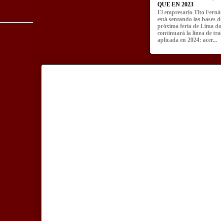
QUE EN 2023
El empresario Tito Fern
está sentando las bases d
próxima feria de Lima d
continuará la línea de tr
aplicada en 2024: acer...