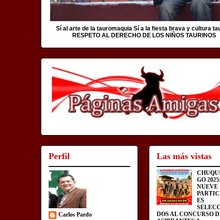
Sí al arte de la tauromaquia Sí a la fiesta brava y cultura ta
RESPETO AL DERECHO DE LOS NIÑOS TAURINOS
Perfil
Las más vistas
CHUQU
GO 2025
NUEVE
PARTIC
ES
SELEC
DOS AL CONCURSO D
Carlos Pardo