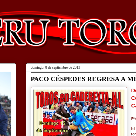
domingo, 8 de septiembre de 2013
PACO CÉSPEDES REGRESA A M
D
C
C
(Mi
El
to