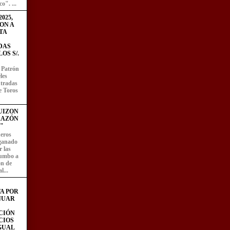
o". ...
025,
ON A
TA
DAS
OS S/.
l Patrón
les
entradas
e Toros
UIZON
RAZÓN
"
eros
 ganado
 las
rumbo a
ón de
l...
A POR
NUAR
CIÓN
CIOS
IGUAL