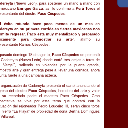
dereyta
(Nuevo León), para sostener un mano a mano con
 mexicano
Enrique Garza
, así lo confirmó a
Perú Toros
el
presentante del diestro
Paco Céspedes
.
l éxito rotundo hace poco menos de un mes en
dereyta en su primera corrida en tierras mexicanas nos
rmite regresar, Paco esta muy mentalizado y preparado
sicamente para demostrar su arte"
, afirmó su
presentante Ramos Céspedes.
 pasado domingo 18 de agosto,
Paco Céspedes
se presentó
 Cadereyta (Nuevo León) donde cortó tres orejas a toros de
l Vergel", saliendo en volandas por la puerta grande,
mostró arte y gran entrega pese a llevar una cornada, ahora
unta fuerte a una campaña azteca.
 organización de Cadereyta presentó el cartel anunciando el
greso del diestro
Paco Céspedes
, heredero del arte y valor
 su recordado padre el maestro Paco Céspedes. Gran
pectativa se vive por esta terna que contará con la
tuación del rejoneador Pedro Louceiro III, serán cinco toros
l hierro "La Playa" de propiedad de doña Bertha Domínguez
Villareal.