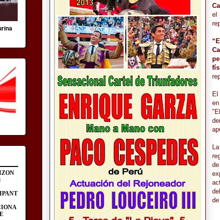
Ca
el
re
urina
“E
Ca
pe
fí
re
El
en
"E
de
ap
La
re
de
IZON
ex
:
ac
de
IPANT
de 
CIONA
E