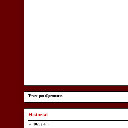
Tweets por @perutoros
Historial
►
2025
( 47 )