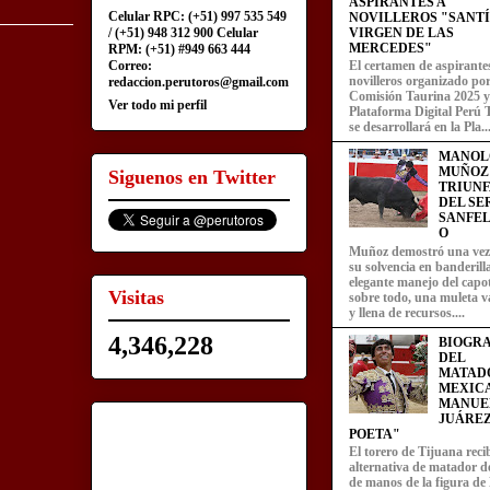
ASPIRANTES A
Celular RPC: (+51) 997 535 549
NOVILLEROS "SANT
/ (+51) 948 312 900 Celular
VIRGEN DE LAS
MERCEDES"
RPM: (+51) #949 663 444
Correo:
El certamen de aspirante
novilleros organizado por
redaccion.perutoros@gmail.com
Comisión Taurina 2025 y
Ver todo mi perfil
Plataforma Digital Perú 
se desarrollará en la Pla..
MANOL
MUÑOZ
Siguenos en Twitter
TRIUN
DEL SE
SANFEL
O
Muñoz demostró una ve
su solvencia en banderill
elegante manejo del capot
Visitas
sobre todo, una muleta v
y llena de recursos....
4,346,228
BIOGRA
DEL
MATAD
MEXIC
MANUE
JUÁREZ
POETA"
El torero de Tijuana recib
alternativa de matador d
de manos de la figura de