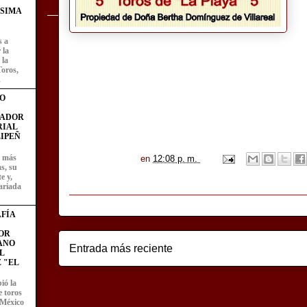
ÍSIMA
s a
 la
 la
Toros,
.
O
FADOR
RIAL
IPEÑ
z más
en
12:08 p. m.
as, su
e y,
ariada
FÍA
OR
ANO
Entrada más reciente
L
 "EL
ió la
e toros
 México