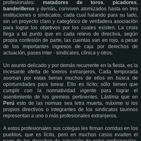
profesionales:
matadores de toros
,
picadores
,
banderilleros
y demás, conviven atomizados hasta en tres
instituciones o sindicatos, cada cual halando para su lado,
sin un proyecto claro y categórico de verdadera asociación
para lograr los objetivos por los cuales existen. La crisis
llega a tal punto que en cada relevo de directiva, según
propia confesión de parte, las cuentas van en rojo, a pesar
de los importantes ingresos de caja por derechos de
actuación, pases inter - sindicales, clínica y otros.
Un asunto delicado y por demás recurrente en la fiesta, es la
incesante oferta de toreros extranjeros. Cada temporada
asoman por estas tierras muchos de ellos en busca de
oportunidades para torear. Ello es lícito; sólo tienen que
cumplir con la normatividad vigente para lograr el
asentimiento de los gremios pertinentes. Lástima que en
Perú
esto de las normas sea letra muerta, máxime si los
propios directivos o integrantes de los sindicatos taurinos
representan a uno o más profesionales extranjeros.
A estos profesionales sus colegas les firman corridas en los
pueblos, que es lícito, pero en muchos casos evaden el
pago de los derechos de actuación de estos profesionales,