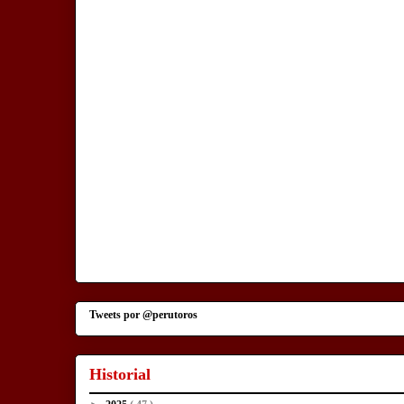
Tweets por @perutoros
Historial