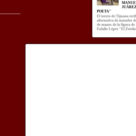
MANUE
JUÁREZ
POETA"
El torero de Tijuana recib
alternativa de matador d
de manos de la figura de
Eulalio López "El Zotoluc