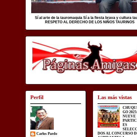
Sí al arte de la tauromaquia Sí a la fiesta brava y cultura ta
RESPETO AL DERECHO DE LOS NIÑOS TAURINOS
Perfil
Las más vistas
CHUQU
GO 2025
NUEVE
PARTIC
ES
SELEC
DOS AL CONCURSO D
Carlos Pardo