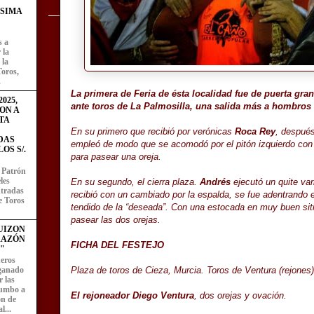
ÍSIMA
s a
 la
 la
Toros,
.
La primera de Feria de ésta localidad fue de puerta gran
025,
ante toros de La Palmosilla, una salida más a hombros e
ON A
TA
En su primero que recibió por verónicas
Roca Rey
, después
DAS
empleó de modo que se acomodó por el pitón izquierdo con 
OS S/.
para pasear una oreja.
l Patrón
les
En su segundo, el cierra plaza.
Andrés
ejecutó un quite var
entradas
recibió con un cambiado por la espalda, se fue adentrando e
e Toros
tendido de la “deseada”. Con una estocada en muy buen si
pasear las dos orejas.
UIZON
RAZÓN
FICHA DEL FESTEJO
"
eros
 ganado
Plaza de toros de Cieza, Murcia. Toros de Ventura (rejones) 
 las
rumbo a
El rejoneador Diego Ventura
, dos orejas y ovación.
ón de
l...