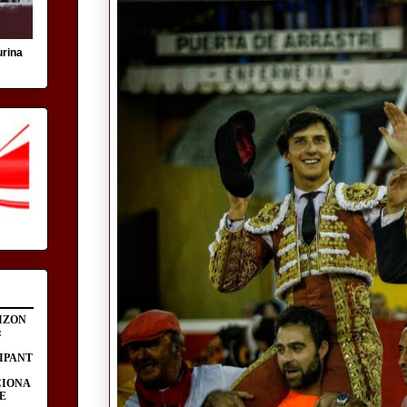
urina
IZON
:
IPANT
CIONA
E