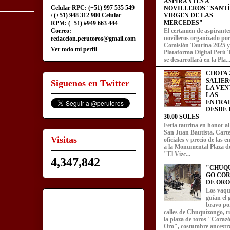
ASPIRANTES A
Celular RPC: (+51) 997 535 549
NOVILLEROS "SANT
/ (+51) 948 312 900 Celular
VIRGEN DE LAS
MERCEDES"
RPM: (+51) #949 663 444
Correo:
El certamen de aspirante
novilleros organizado por
redaccion.perutoros@gmail.com
Comisión Taurina 2025 y
Ver todo mi perfil
Plataforma Digital Perú 
se desarrollará en la Pla..
CHOTA 2
SALIER
Siguenos en Twitter
LA VEN
LAS
ENTRA
DESDE L
30.00 SOLES
Feria taurina en honor a
San Juan Bautista. Carte
Visitas
oficiales y precio de las 
a la Monumental Plaza d
"El Vizc...
4,347,842
"CHUQ
GO CO
DE ORO
Los vaqu
guían el
bravo por
calles de Chuquizongo, 
la plaza de toros "Coraz
Oro", costumbre ancestra