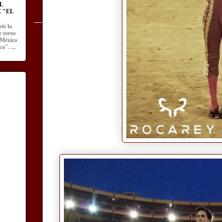
L
 "EL
ió la
e toros
 México
o". ...