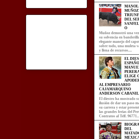
MANOL
MUÑOZ
TRIUN
DEL SE
SANFEL
O
Muñoz demostró una ve
su solvencia en banderill
elegante manejo del capot
sobre todo, una muleta v
y llena de recursos....
EL DIE
ESPAÑO
MANUE
PERERA
ELIGE
APODE
AL EMPRESARIO
CAJAMARQUINO
ANDERSON CABANIL
El diestro ha mostrado s
ilusión de dar un paso m
su carrera y estar presen
las grandes ferias del Per
Contratos al Telf. 96771..
BIOGRA
DEL
MATAD
MEXIC