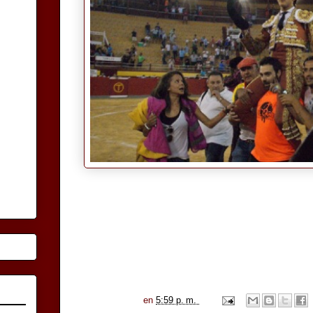
en
5:59 p. m.