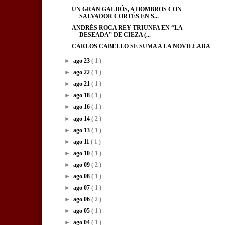
UN GRAN GALDÓS, A HOMBROS CON
SALVADOR CORTÉS EN S...
ANDRÉS ROCA REY TRIUNFA EN “LA
DESEADA” DE CIEZA (...
CARLOS CABELLO SE SUMA A LA NOVILLADA
►
ago 23
( 1 )
►
ago 22
( 1 )
►
ago 21
( 1 )
►
ago 18
( 1 )
►
ago 16
( 1 )
►
ago 14
( 2 )
►
ago 13
( 1 )
►
ago 11
( 1 )
►
ago 10
( 1 )
►
ago 09
( 2 )
►
ago 08
( 1 )
►
ago 07
( 1 )
►
ago 06
( 2 )
►
ago 05
( 1 )
►
ago 04
( 1 )