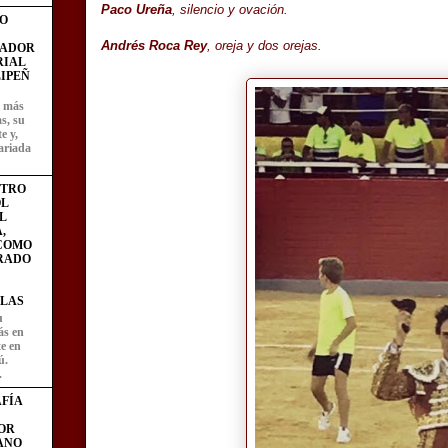
Paco Ureña
, silencio y ovación.
O
Andrés Roca Rey
, oreja y dos orejas.
FADOR
RIAL
IPEÑ
z más
as, su
e y,
ariada
STRO
L
L
,
 COMO
RADO
LAS
u
ás en
te en
ú.
.
FÍA
OR
ANO