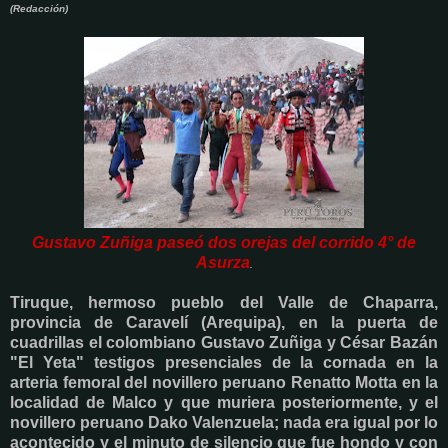
(Redacción)
Gustavo Zuñiga paseó dos orejas del corrido 4° de
Asurza
.
Tiruque, hermoso pueblo del Valle de Chaparra,
provincia de Caravelí (Arequipa), en la puerta de
cuadrillas el colombiano Gustavo Zuñiga y César Bazán
"El Yeta" testigos presenciales de la cornada en la
arteria femoral
del novillero peruano Renatto Motta en la
localidad de Malco
y que muriera posteriormente, y el
novillero peruano Dako Valenzuela; nada era igual por lo
acontecido y el minuto de silencio que fue hondo
y con