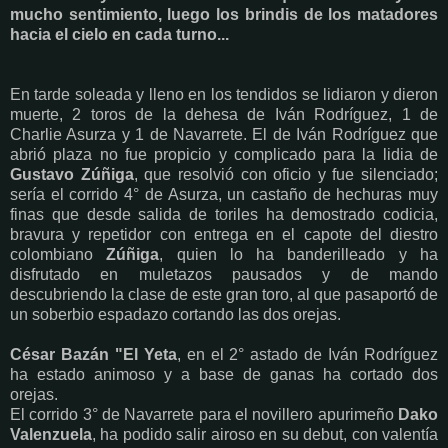
mucho sentimiento, luego los brindis de los matadores
hacia el cielo en cada turno...
En tarde soleada y lleno en los tendidos se lidiaron y dieron
muerte, 2 toros de la dehesa de Iván
Rodríguez, 1 de
Charlie Asurza y 1 de Navarrete. El de Iván Rodríguez que
abrió plaza no fue propicio y complicado para la lidia de
Gustavo Zúñiga
, que resolvió con oficio y fue silenciado;
sería el corrido 4° de Asurza, un castaño de hechuras muy
finas que desde salida de toriles ha demostrado codicia,
bravura y repetidor con entrega en el capote del diestro
colombiano
Zúñiga
, quien
lo ha banderilleado y h
a
disfrutado en muletazos pausados y de mando
descubriendo la clase de este gran toro, al que pasaportó de
un soberbio espadazo cortando las dos orejas.
César
Bazán "El Yeta
, en
el 2° astado de Iván Rodríguez
ha estado animoso y a base de ganas ha cortado dos
orejas.
El corrido 3° de Navarrete para el novillero apurimeño
Dako
Valenzuela
, ha podido salir airoso en su debut, con valentía