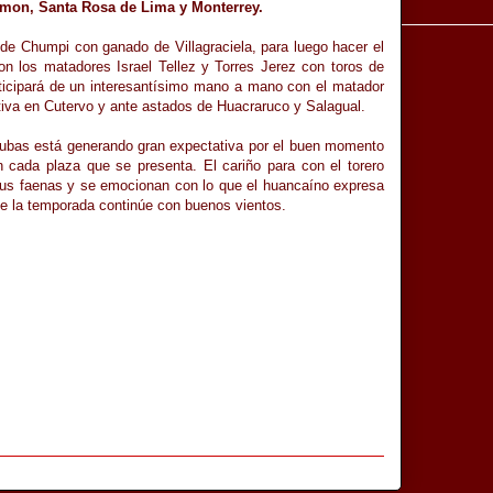
Simon, Santa Rosa de Lima y Monterrey.
s de Chumpi con ganado de Villagraciela, para luego hacer el
con los matadores Israel Tellez y Torres Jerez con toros de
rticipará de un interesantísimo mano a mano con el matador
tiva en Cutervo y ante astados de Huacraruco y Salagual.
Cubas está generando gran expectativa por el buen momento
 cada plaza que se presenta. El cariño para con el torero
 sus faenas y se emocionan con lo que el huancaíno expresa
ue la temporada continúe con buenos vientos.