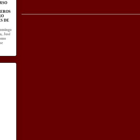
RSO
LEROS
RO
S DE
domingo
a, José
como
se