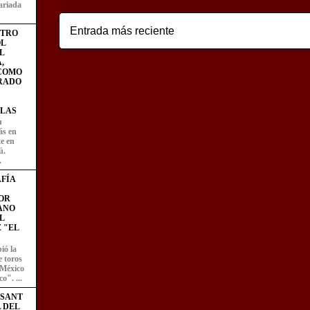
ariada
Entrada más reciente
STRO
L
L
,
 COMO
RADO
LAS
u
ás en
te en
ú.
.
FÍA
OR
ANO
L
 "EL
ió la
e toros
 México
o". ...
ESANT
L DEL