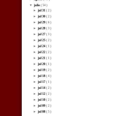
▼
julio
( 54 )
►
jul 31
( 2 )
►
jul 30
( 2 )
►
jul 29
( 6 )
►
jul 28
( 3 )
►
jul 27
( 3 )
►
jul 25
( 2 )
►
jul 24
( 1 )
►
jul 22
( 2 )
►
jul 21
( 1 )
►
jul 20
( 1 )
►
jul 19
( 2 )
►
jul 18
( 4 )
►
jul 17
( 1 )
►
jul 14
( 2 )
►
jul 12
( 2 )
►
jul 10
( 2 )
►
jul 09
( 2 )
►
jul 08
( 5 )