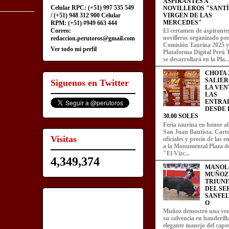
ASPIRANTES A
Celular RPC: (+51) 997 535 549
NOVILLEROS "SANT
/ (+51) 948 312 900 Celular
VIRGEN DE LAS
MERCEDES"
RPM: (+51) #949 663 444
Correo:
El certamen de aspirante
novilleros organizado por
redaccion.perutoros@gmail.com
Comisión Taurina 2025 y
Ver todo mi perfil
Plataforma Digital Perú 
se desarrollará en la Pla..
CHOTA 2
SALIER
Siguenos en Twitter
LA VEN
LAS
ENTRA
DESDE L
30.00 SOLES
Feria taurina en honor a
San Juan Bautista. Carte
Visitas
oficiales y precio de las 
a la Monumental Plaza d
"El Vizc...
4,349,374
MANOL
MUÑOZ
TRIUN
DEL SE
SANFEL
O
Muñoz demostró una ve
su solvencia en banderill
elegante manejo del capot