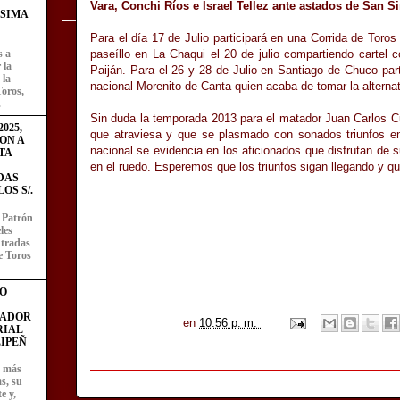
Vara, Conchi Ríos e Israel Tellez ante astados de San 
ÍSIMA
Para el día 17 de Julio participará en una Corrida de Toro
paseíllo en La Chaqui el 20 de julio compartiendo cartel 
s a
 la
Paiján. Para el 26 y 28 de Julio en Santiago de Chuco pa
 la
nacional Morenito de Canta quien acaba de tomar la alterna
Toros,
.
Sin duda la temporada 2013 para el matador Juan Carlos 
025,
que atraviesa y que se plasmado con sonados triunfos en
ON A
nacional se evidencia en los aficionados que disfrutan de
TA
en el ruedo. Esperemos que los triunfos sigan llegando y q
DAS
OS S/.
l Patrón
les
entradas
e Toros
O
FADOR
en
10:56 p. m.
RIAL
IPEÑ
z más
as, su
e y,