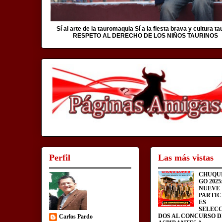
Sí al arte de la tauromaquia Sí a la fiesta brava y cultura ta
RESPETO AL DERECHO DE LOS NIÑOS TAURINOS
Perfil
Las más vistas
CHUQU
GO 2025
NUEVE
PARTIC
ES
SELEC
DOS AL CONCURSO D
Carlos Pardo