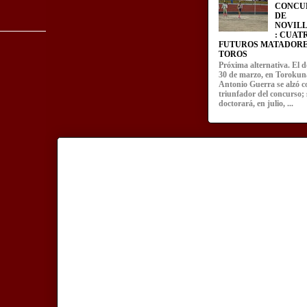
CONCU
DE
NOVIL
: CUAT
FUTUROS MATADORE
TOROS
Próxima alternativa. El 
30 de marzo, en Torokun
Antonio Guerra se alzó 
triunfador del concurso; 
doctorará, en julio, ...