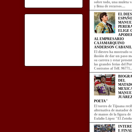
sobre todo, una muleta v
y llena de recursos....
EL DIE
ESPAÑO
MANUE
PERERA
ELIGE
APODE
AL EMPRESARIO
CAJAMARQUINO
ANDERSON CABANIL
El diestro ha mostrado s
ilusión de dar un paso m
su carrera y estar presen
las grandes ferias del Per
Contratos al Telf. 96771..
BIOGRA
DEL
MATAD
MEXIC
MANUE
JUÁREZ
POETA"
El torero de Tijuana recib
alternativa de matador d
de manos de la figura de
Eulalio López "El Zotoluc
INTER
E FINA