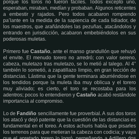
porque los toros no fueron fáciles. Todos excepto uno,
esperaban, miraban, medían y probaban. Algunos reticentes
a embestir y rajados. Pero todos acabaron rompiendo
pa’lante en la medida de la sapiencia de cada lidiador, de
los maestros, que arañándoles las pezuñas, atacándolos y
entrando en jurisdicción, acabaron embebiéndolos en sus
poderosas muletas.
Primero fue
Castaño
, ante el manso grandullón que rehuyó
el envite. El menudo torero no arredró; con valor sereno,
cabeza, muletazo tras muletazo, se lo metió al talego. Al 4°
también lo sometió, a zapatillazo limpio, en gran lección de
distancias. Lástima que la gente terminara aburriéndose en
los tendidos porque la muleta iba muy oblicua y el torero
muy aliviado; es cierto, el toro se recostaba para los
adentros; pocos lo entendieron y
Castaño
acabó restándole
importancia al compromiso.
Lo de
Fandiño
sencillamente fue proverbial. A sus dos toros
los atacó y dejó patente que la cuestión de las distancias es
fundamental en el toreo. A estos achuris había que pisarles
los terrenos para que metieran la cabeza con codicia; y vaya
que el apretado torero lo logró, pergeñando a Artillero dos