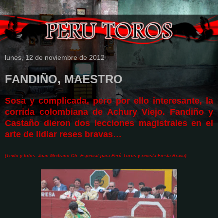
lunes, 12 de noviembre de 2012
FANDIÑO, MAESTRO
Sosa y complicada, pero por ello interesante, la
corrida colombiana de Achury Viejo. Fandiño y
Castaño dieron dos lecciones magistrales en el
arte de lidiar reses bravas…
(Texto y fotos: Juan Medrano Ch. Especial para Perú Toros y revista Fiesta Brava)