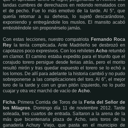
tandas cumbres de derechazos en redondo rematados con
el de pecho. Fue lo más emotivo de la tarde. Al 5°, que
quería retornar a su dehesa, lo sujetó descarándose,
exponiendo y entregándole los muslos. El mansito acabó
embistiéndole sin proponérselo jamás.
Con estas lecciones, nuestro compatriota
Fernando Roca
Rey
la tenía complicada. Ante Madrileño se desbrozó en
capotazos poco expresivos. Con los rehiletes
Acho
retumbó
en clamor. El camino estaba expedito para el triunfo que el
corajudo torero persigue desde ferias atrás, pero el morito
resultó mirón y tras quedar expuesto el torero se lo echó a
los lomos. De allí para adelante la historia cambió y no pudo
sobreponerse a las complicaciones del toro. Al 6°, el mejor
toro de la tarde y con un gran pitón izquierdo, no lo pudo
cuajar y otra vez marchó de vacío de
Acho
.
Ficha.
Primera Corrida de Toros de la
Feria del Señor de
los Milagros
. Domingo día 11 de noviembre 2012. Tarde
soleada, tres cuartos de entrada. Saltaron a la arena de la
más que bicentenaria plaza de Acho, seis toros de la
ganadería Achury Viejo, que pasta en el municipio de