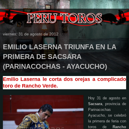
viernes, 31 de agosto de 2012
EMILIO LASERNA TRIUNFA EN LA
PRIMERA DE SACSARA
(PARINACOCHAS - AYACUCHO)
Emilio Laserna le corta dos orejas a complicado
toro de Rancho Verde.
Hoy 31 de agosto en
Sacsara
, provincia de
Parinacochas -
Ayacucho, se celebró
la primera de feria con
toros de
Rancho