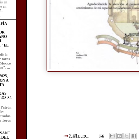
ás en
te en
ú.
.
FÍA
OR
ANO
L
 "EL
ió la
e toros
 México
o". ...
025,
ON A
TA
DAS
OS S/.
l Patrón
les
entradas
e Toros
ESANT
en
2:49 p. m.
L DEL