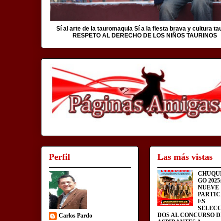
Sí al arte de la tauromaquia Sí a la fiesta brava y cultura ta
RESPETO AL DERECHO DE LOS NIÑOS TAURINOS
Perfil
Las más vistas
CHUQU
GO 2025
NUEVE
PARTIC
ES
SELEC
DOS AL CONCURSO D
Carlos Pardo