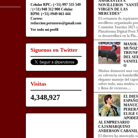
ASPIRANTES A
Celular RPC: (+51) 997 535 549
NOVILLEROS "SANT
/ (+51) 948 312 900 Celular
VIRGEN DE LAS
MERCEDES"
RPM: (+51) #949 663 444
Correo:
El certamen de aspirante
novilleros organizado por
redaccion.perutoros@gmail.com
Comisión Taurina 2025 y
Ver todo mi perfil
Plataforma Digital Perú 
se desarrollará en la Pla..
MANOL
MUÑOZ
Siguenos en Twitter
TRIUN
DEL SE
SANFEL
O
Muñoz demostró una ve
su solvencia en banderill
elegante manejo del capot
Visitas
sobre todo, una muleta v
y llena de recursos....
4,348,927
EL DIE
ESPAÑO
MANUE
PERERA
ELIGE
APODE
AL EMPRESARIO
CAJAMARQUINO
ANDERSON CABANIL
El diestro ha mostrado s