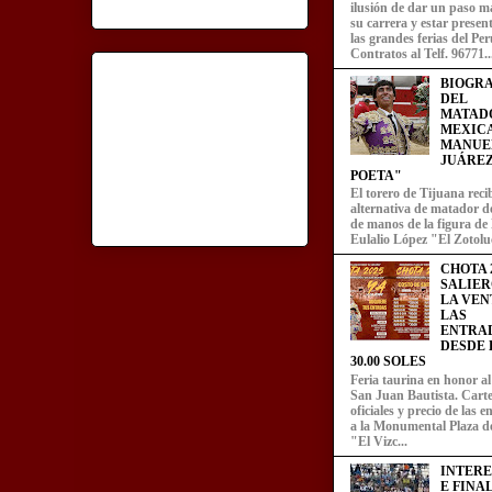
ilusión de dar un paso m
su carrera y estar presen
las grandes ferias del Per
Contratos al Telf. 96771..
BIOGRA
DEL
MATAD
MEXIC
MANUE
JUÁREZ
POETA"
El torero de Tijuana recib
alternativa de matador d
de manos de la figura de
Eulalio López "El Zotoluc
CHOTA 2
SALIER
LA VEN
LAS
ENTRA
DESDE L
30.00 SOLES
Feria taurina en honor a
San Juan Bautista. Carte
oficiales y precio de las 
a la Monumental Plaza d
"El Vizc...
INTER
E FINA