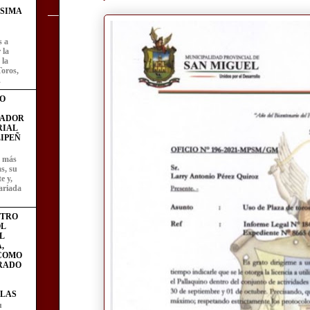
ÍSIMA
s a
 la
 la
Toros,
.
O
FADOR
RIAL
IPEÑ
z más
as, su
e y,
ariada
STRO
L
L
,
 COMO
RADO
LAS
u