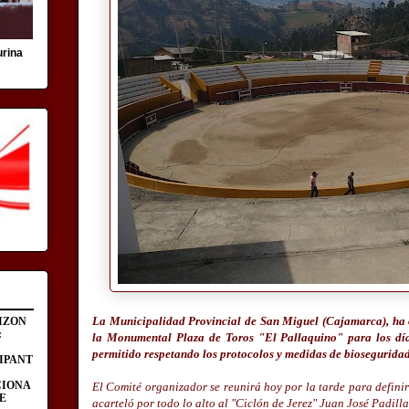
urina
La Municipalidad Provincial de San Miguel (Cajamarca), ha ot
IZON
:
la Monumental Plaza de Toros "El Pallaquino" para los día
permitido respetando los protocolos y medidas de bioseguridad
IPANT
CIONA
El Comité organizador se reunirá hoy por la tarde para definir 
E
acarteló por todo lo alto al "Ciclón de Jerez" Juan José Padill