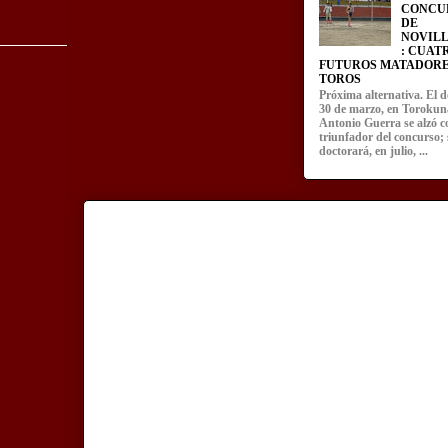
CONCU
DE
NOVIL
: CUAT
FUTUROS MATADORE
TOROS
Próxima alternativa. El 
30 de marzo, en Torokun
Antonio Guerra se alzó 
triunfador del concurso; 
doctorará, en julio, ...