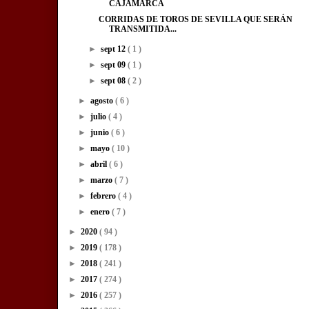
CAJAMARCA
CORRIDAS DE TOROS DE SEVILLA QUE SERÁN
TRANSMITIDA...
►
sept 12
( 1 )
►
sept 09
( 1 )
►
sept 08
( 2 )
►
agosto
( 6 )
►
julio
( 4 )
►
junio
( 6 )
►
mayo
( 10 )
►
abril
( 6 )
►
marzo
( 7 )
►
febrero
( 4 )
►
enero
( 7 )
►
2020
( 94 )
►
2019
( 178 )
►
2018
( 241 )
►
2017
( 274 )
►
2016
( 257 )