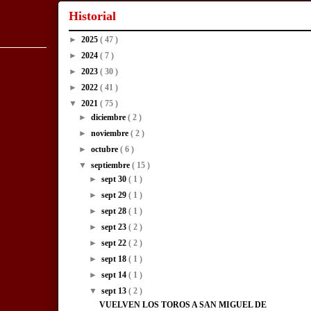
Historial
►
2025
( 47 )
►
2024
( 7 )
►
2023
( 30 )
►
2022
( 41 )
▼
2021
( 75 )
►
diciembre
( 2 )
►
noviembre
( 2 )
►
octubre
( 6 )
▼
septiembre
( 15 )
►
sept 30
( 1 )
►
sept 29
( 1 )
►
sept 28
( 1 )
►
sept 23
( 2 )
►
sept 22
( 2 )
►
sept 18
( 1 )
►
sept 14
( 1 )
▼
sept 13
( 2 )
VUELVEN LOS TOROS A SAN MIGUEL DE