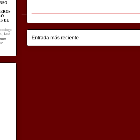
RSO
LEROS
RO
S DE
domingo
a, José
Entrada más reciente
como
se