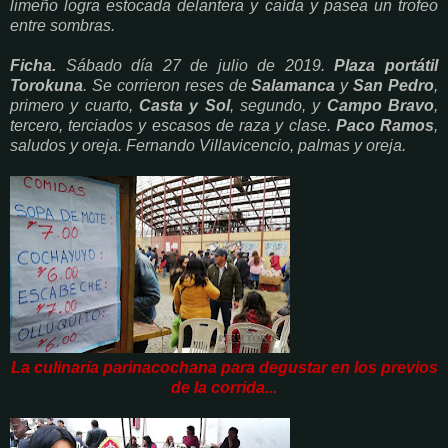
limeño logra estocada delantera y caída y pasea un trofeo
entre sombras.
Ficha.
Sábado día 27 de julio de 2019.
Plaza portátil
Torokuna
. Se corrieron reses de
Salamanca
y
San Pedro
,
primero y cuarto,
Casta y Sol
, segundo, y
Campo Bravo
,
tercero, terciados y escasos de raza y clase.
Paco Ramos
,
saludos y oreja. Fernando Villavicencio, palmas y oreja.
La culinaria parinacochana para degustar en los previos
de la corrida...