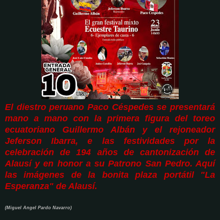
El diestro peruano Paco Céspedes se presentará
mano a mano con la primera figura del toreo
ecuatoriano Guillermo Albán y el rejoneador
Jeferson Ibarra, e las festividades por la
celebración de 194 años de cantonización de
Alausí y en honor a su Patrono San Pedro. Aquí
las imágenes de la bonita plaza portátil "La
Esperanza" de Alausí.
(Miguel Angel Pardo Navarro)