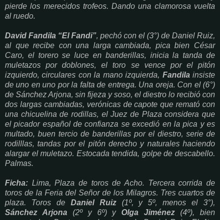
pierde los merecidos trofeos. Dando una clamorosa vuelta
al ruedo.
David Fandila “El Fandi”
, pechó con el (3°) de Daniel Ruiz,
al que recibe con una larga cambiada, pica bien César
Caro, el torero se luce en banderillas, inicia la tanda de
muletazos por doblones, el toro se vence por el pitón
izquierdo, circulares con la mano izquierda,
Fandila
insiste
de uno en uno por la falta de entrega. Una oreja. Con el (6°)
de Sánchez Arjona, sin fijeza y soso, el diestro lo recibió con
dos largas cambiadas, verónicas de capote que remató con
una chicuelina de rodillas, el Juez de Plaza considera que
el picador español de confianza se excedió en la pica y es
multado, buen tercio de banderillas por el diestro, serie de
rodilllas, tandas por el pitón derecho y naturales haciendo
alargar el muletazo. Estocada tendida, golpe de descabello.
Palmas.
Ficha:
Lima, Plaza de toros de Acho. Tercera corrida de
toros de la Feria del Señor de los Milagros. Tres cuartos de
plaza. Toros de
Daniel Ruiz
(1º, y 5º, menos el 3°),
Sánchez Arjona
(2º y 6º) y
Olga Jiménez
(4º), bien