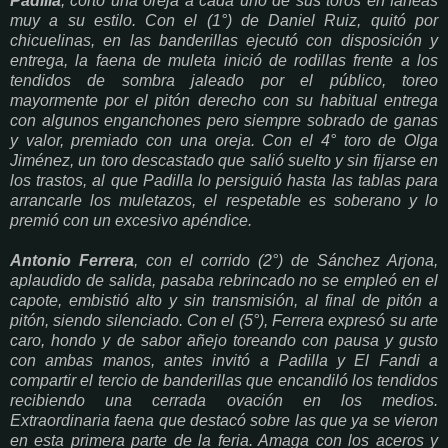
Padilla
, cortó una oreja a cada uno de sus toros en faneas
muy a su estilo. Con el (1°) de Daniel Ruiz, quitó por
chicuelinas, en las banderillas ejecutó con disposición y
entrega, la faena de muleta inició de rodillas frente a los
tendidos de sombra jaleado por el público, toreo
mayormente por el pitón derecho con su habitual entrega
con algunos enganchones pero siempre sobrado de ganas
y valor, premiado con una oreja. Con el 4° toro de Olga
Jiménez, un toro descastado que salió suelto y sin fijarse en
los trastos, al que Padilla lo persiguió hasta las tablas para
arrancarle los muletazos, el respetable es soberano y lo
premió con un excesivo apéndice.
Antonio Ferrera
, con el corrido (2°) de Sánchez Arjona,
aplaudido de salida, pasaba rebrincado no se empleó en el
capote, embistió alto y sin transmisión, al final de pitón a
pitón, siendo silenciado. Con el (5°), Ferrera expresó su arte
caro, hondo y de sabor añejo toreando con pausa y gusto
con ambas manos, antes invitó a Padilla y El Fandi a
compartir el tercio de banderillas que encandiló los tendidos
recibiendo una cerrada ovación en los medios.
Extraordinaria faena que destacó sobre las que ya se vieron
en esta primera parte de la feria. Amaga con los aceros y