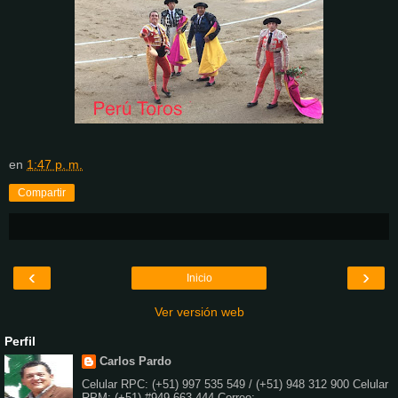
en
1:47 p. m.
Compartir
‹
›
Inicio
Ver versión web
Perfil
Carlos Pardo
Celular RPC: (+51) 997 535 549 / (+51) 948 312 900 Celular
RPM: (+51) #949 663 444 Correo: