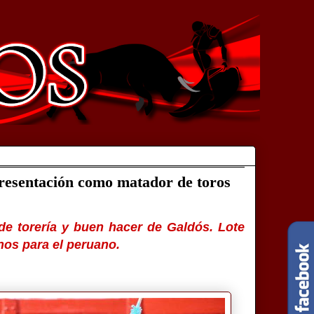
resentación como matador de toros
 de torería y buen hacer de Galdós.
Lote
inos para el peruano.