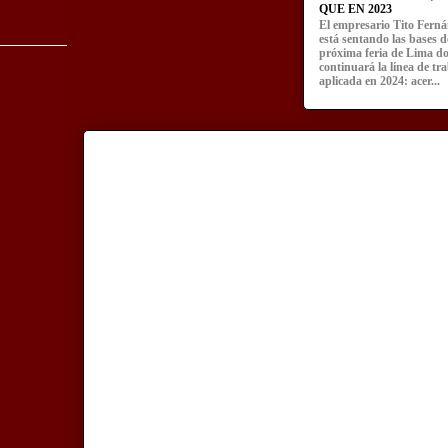
QUE EN 2023
El empresario Tito Fern
está sentando las bases d
próxima feria de Lima d
continuará la línea de tr
aplicada en 2024: acer...