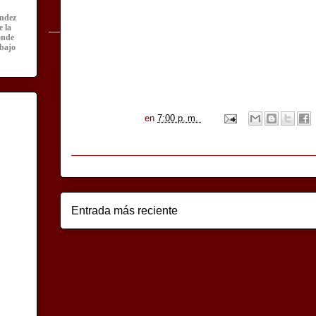
ández
e la
onde
abajo
en
7:00 p. m.
Entrada más reciente