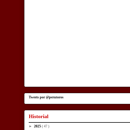
Tweets por @perutoros
Historial
►
2025
( 47 )