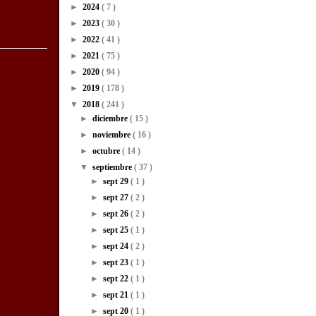
►
2024
( 7 )
►
2023
( 30 )
►
2022
( 41 )
►
2021
( 75 )
►
2020
( 94 )
►
2019
( 178 )
▼
2018
( 241 )
►
diciembre
( 15 )
►
noviembre
( 16 )
►
octubre
( 14 )
▼
septiembre
( 37 )
►
sept 29
( 1 )
►
sept 27
( 2 )
►
sept 26
( 2 )
►
sept 25
( 1 )
►
sept 24
( 2 )
►
sept 23
( 1 )
►
sept 22
( 1 )
►
sept 21
( 1 )
►
sept 20
( 1 )