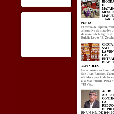
BIOGRA
DEL
MATAD
MEXIC
MANUE
JUÁREZ
POETA"
El torero de Tijuana recib
alternativa de matador d
de manos de la figura de
Eulalio López "El Zotoluc
CHOTA 2
SALIER
LA VEN
LAS
ENTRA
DESDE L
30.00 SOLES
Feria taurina en honor a
San Juan Bautista. Carte
oficiales y precio de las 
a la Monumental Plaza d
"El Vizc...
ACHO
APUEST
CONTI
LA
REDUC
DE PRE
EN UN 44% DE 2024, 