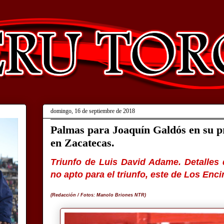
domingo, 16 de septiembre de 2018
Palmas para Joaquín Galdós en su p
en Zacatecas.
Triunfo de Luis David Adame.
Detalles
no apto para el triunfo, este de Los Enc
(Redacción / Fotos: Manolo Briones NTR)