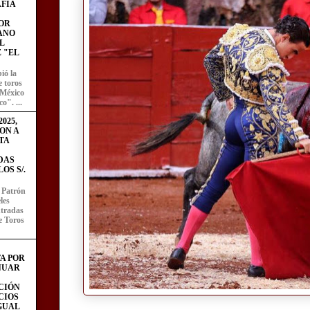
FÍA
OR
ANO
L
 "EL
ió la
e toros
 México
o". ...
025,
ON A
TA
DAS
OS S/.
l Patrón
les
entradas
e Toros
A POR
NUAR
CIÓN
CIOS
IGUAL