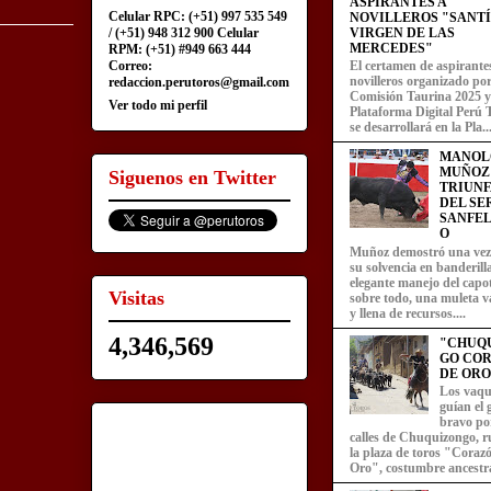
ASPIRANTES A
Celular RPC: (+51) 997 535 549
NOVILLEROS "SANT
/ (+51) 948 312 900 Celular
VIRGEN DE LAS
MERCEDES"
RPM: (+51) #949 663 444
Correo:
El certamen de aspirante
novilleros organizado por
redaccion.perutoros@gmail.com
Comisión Taurina 2025 y
Ver todo mi perfil
Plataforma Digital Perú 
se desarrollará en la Pla..
MANOL
MUÑOZ
Siguenos en Twitter
TRIUN
DEL SE
SANFEL
O
Muñoz demostró una ve
su solvencia en banderill
elegante manejo del capot
Visitas
sobre todo, una muleta v
y llena de recursos....
4,346,569
"CHUQ
GO CO
DE ORO
Los vaqu
guían el
bravo por
calles de Chuquizongo, 
la plaza de toros "Coraz
Oro", costumbre ancestra