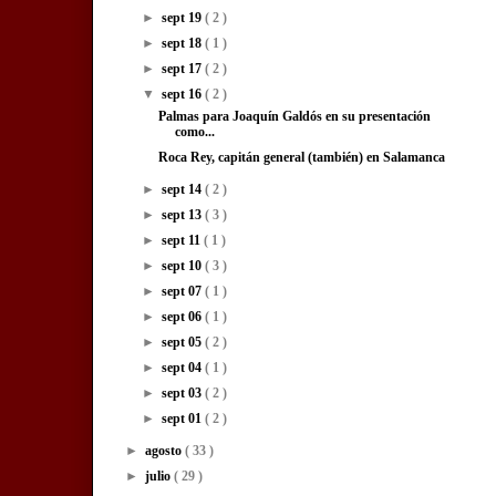
►
sept 19
( 2 )
►
sept 18
( 1 )
►
sept 17
( 2 )
▼
sept 16
( 2 )
Palmas para Joaquín Galdós en su presentación
como...
Roca Rey, capitán general (también) en Salamanca
►
sept 14
( 2 )
►
sept 13
( 3 )
►
sept 11
( 1 )
►
sept 10
( 3 )
►
sept 07
( 1 )
►
sept 06
( 1 )
►
sept 05
( 2 )
►
sept 04
( 1 )
►
sept 03
( 2 )
►
sept 01
( 2 )
►
agosto
( 33 )
►
julio
( 29 )