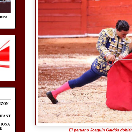
urina
IZON
:
IPANT
CIONA
E
El peruano Joaquín Galdós doblán