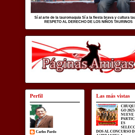
Sí al arte de la tauromaquia Sí a la fiesta brava y cultura ta
RESPETO AL DERECHO DE LOS NIÑOS TAURINOS
Perfil
Las más vistas
CHUQU
GO 2025
NUEVE
PARTIC
ES
SELEC
DOS AL CONCURSO D
Carlos Pardo