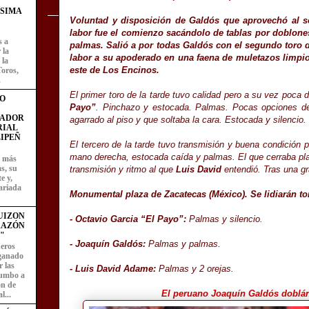
ÍSIMA
Voluntad y disposición de Galdós que aprovechó al s
labor fue el comienzo sacándolo de tablas por doblones
s a
palmas. Salió a por todas Galdós con el segundo toro d
 la
labor a su apoderado en una faena de muletazos limpio
 la
este de Los Encinos.
Toros,
.
El primer toro de la tarde tuvo calidad pero a su vez poca
O
Payo”
. Pinchazo y estocada. Palmas. Pocas opciones de
FADOR
agarrado al piso y que soltaba la cara. Estocada y silencio.
RIAL
IPEÑ
El tercero de la tarde tuvo transmisión y buena condición p
mano derecha, estocada caída y palmas. El que cerraba plaz
z más
as, su
transmisión y ritmo al que
Luis David
entendió. Tras una g
e y,
ariada
Monumental plaza de Zacatecas (México). Se lidiarán t
UIZON
- Octavio Garcia “El Payo”:
Palmas y silencio.
RAZÓN
"
- Joaquín Galdós:
Palmas y palmas.
eros
 ganado
 las
- Luis David Adame:
Palmas y 2 orejas.
rumbo a
ón de
El peruano Joaquín Galdós doblán
l...