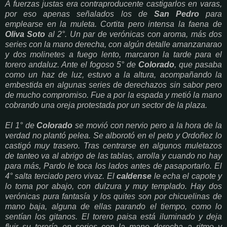
A fuerzas justas era contraproducente castigarlos en varas,
por eso apenas señalados los de
San Pedro
para
emplearse en la muleta. Cortita pero intensa la faena de
Oliva Soto
al 2°. Un par de verónicas con aroma, más dos
series con la mano derecha, con algún detalle amanzanarao
y dos molinetes a fuego lento, marcaron la tarde para el
torero andaluz. Ante el fogoso 5° de
Colorado
, que pasaba
como un haz de luz, estuvo a la altura, acompañando la
embestida en algunas series de derechazos sin sabor pero
de mucho compromiso. Fue a por la espada y metió la mano
cobrando una oreja protestada por un sector de la plaza.
El 1° de
Colorado
se movió con nervio pero a la hora de la
verdad no plantó pelea. Se alborotó en el peto y Ordoñez lo
castigó muy trasero. Tras centrarse en algunos muletazos
de tanteo va al abrigo de las tablas, arrolla y cuando no hay
para más, Pardo le toca los lados antes de pasaportarlo. El
4° salta terciado pero vivaz. El
caldense
le echa el capote y
lo toma por abajo, con dulzura y muy templado. Hay dos
verónicas pura fantasía y los quites son por chicuelinas de
mano baja, alguna de ellas parando el tiempo, como lo
sentían los gitanos. El torero paisa está iluminado y deja
fluir su torería en series con la mano derecha a ritmo y