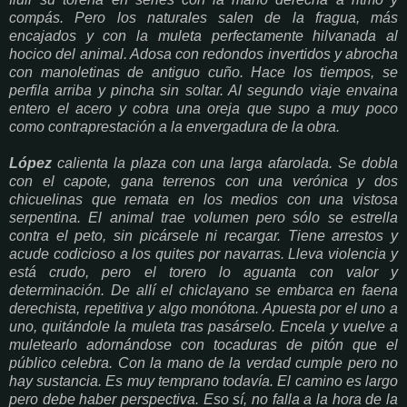
compás. Pero los naturales salen de la fragua, más
encajados y con la muleta perfectamente hilvanada al
hocico del animal. Adosa con redondos invertidos y abrocha
con manoletinas de antiguo cuño. Hace los tiempos, se
perfila arriba y pincha sin soltar. Al segundo viaje envaina
entero el acero y cobra una oreja que supo a muy poco
como contraprestación a la envergadura de la obra.
López
calienta la plaza con una larga afarolada. Se dobla
con el capote, gana terrenos con una verónica y dos
chicuelinas que remata en los medios con una vistosa
serpentina. El animal trae volumen pero sólo se estrella
contra el peto, sin picársele ni recargar. Tiene arrestos y
acude codicioso a los quites por navarras. Lleva violencia y
está crudo, pero el torero lo aguanta con valor y
determinación. De allí el chiclayano se embarca en faena
derechista, repetitiva y algo monótona. Apuesta por el uno a
uno, quitándole la muleta tras pasárselo. Encela y vuelve a
muletearlo adornándose con tocaduras de pitón que el
público celebra. Con la mano de la verdad cumple pero no
hay sustancia. Es muy temprano todavía. El camino es largo
pero debe haber perspectiva. Eso sí, no falla a la hora de la