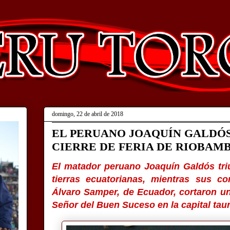
domingo, 22 de abril de 2018
EL PERUANO JOAQUÍN GALDÓS
CIERRE DE FERIA DE RIOBAM
El matador peruano Joaquín Galdós tri
tierras ecuatorianas, mientras sus 
Álvaro Samper, de Ecuador, cortaron una
Señor del Buen Suceso en la capital tau