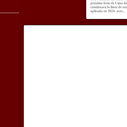
próxima feria de Lima d
continuará la línea de tr
aplicada en 2024: acer...