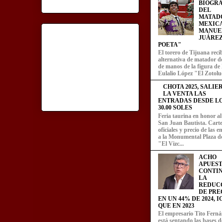
BIOGRA
DEL
MATAD
MEXIC
MANUE
JUÁREZ
POETA"
El torero de Tijuana recib
alternativa de matador d
de manos de la figura de
Eulalio López "El Zotoluc
CHOTA 2025, SALIE
LA VENTA LAS
ENTRADAS DESDE LOS
30.00 SOLES
Feria taurina en honor a
San Juan Bautista. Carte
oficiales y precio de las 
a la Monumental Plaza d
"El Vizc...
ACHO
APUEST
CONTI
LA
REDUC
DE PRE
EN UN 44% DE 2024, 
QUE EN 2023
El empresario Tito Fern
está sentando las bases d