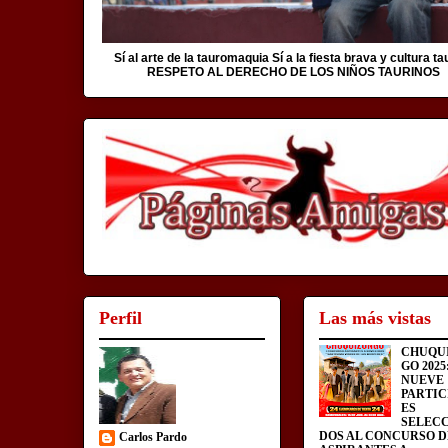
Sí al arte de la tauromaquia Sí a la fiesta brava y cultura ta
RESPETO AL DERECHO DE LOS NIÑOS TAURINOS
Perfil
Las más vistas
CHUQU
GO 2025
NUEVE
PARTIC
ES
SELEC
DOS AL CONCURSO D
Carlos Pardo