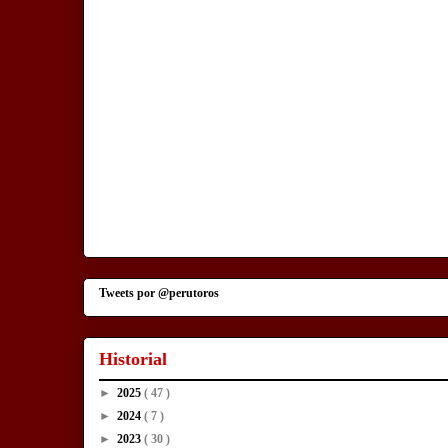
Tweets por @perutoros
Historial
►
2025
( 47 )
►
2024
( 7 )
►
2023
( 30 )