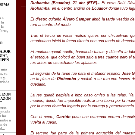
Riobamba (Ecuador), 21 abr (EFE).-
El coso Raúl Dáva
ÍSIMA
Riobamba
, en el centro andino de
Ecuador
donde tuvo luga
s a
El diestro quiteño
Álvaro Samper
abrió la tarde vestido de
 la
toro al centro del ruedo.
 la
Toros,
.
Tras el tercio de varas realizó quites por chicuelinas 
ecuatoriano inició la faena directo con una tanda de derecha
O
El morlaco quedó suelto, buscando tablas y dificultó la la
FADOR
RIAL
el estoque, que colocó en buen sitio a tres cuartos pero el t
IPEÑ
res antes de escucharse los aplausos.
z más
El segundo de la tarde fue para el matador español
Jose G
as, su
e y,
en la plaza de
Riobamba
y recibió a su toro con lances d
ariada
quedado.
UIZON
La res quedó perpleja e hizo caso omiso a las telas. Ya 
RAZÓN
medios, donde fue imposible realizar una faena por la ma
"
por la mano derecha lograda por la entrega y perseverancia
eros
 ganado
 las
Con el acero,
Garrido
puso una estocada certera después 
rumbo a
vuelta al ruedo.
ón de
l...
El tercero fue parte de la primera actuación del maes