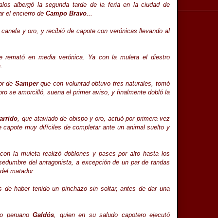
los albergó la segunda tarde de la feria en la ciudad de
r el encierro de
Campo Bravo
...
 canela y oro, y recibió de capote con verónicas llevando al
que remató en media verónica. Ya con la muleta el diestro
.
bor de
Samper
que con voluntad obtuvo tres naturales, tomó
oro se amorcilló, suena el primer aviso, y finalmente dobló la
arrido
, que ataviado de obispo y oro, actuó por primera vez
e capote muy difíciles de completar ante un animal suelto y
con la muleta realizó doblones y pases por alto hasta los
nsedumbre del antagonista, a excepción de un par de tandas
 del matador.
de haber tenido un pinchazo sin soltar, antes de dar una
tro peruano
Galdós
, quien en su saludo capotero ejecutó