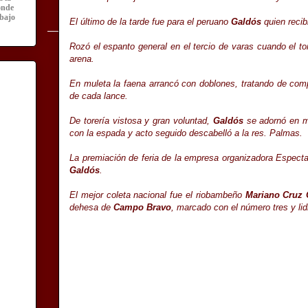
onde
abajo
El último de la tarde fue para el peruano
Galdós
quien recib
Rozó el espanto general en el tercio de varas cuando el t
arena.
En muleta la faena arrancó con doblones, tratando de comp
de cada lance.
De torería vistosa y gran voluntad,
Galdós
se adornó en mo
con la espada y acto seguido descabelló a la res. Palmas.
La premiación de feria de la empresa organizadora Espectau
Galdós
.
El mejor coleta nacional fue el riobambeño
Mariano Cruz
dehesa de
Campo Bravo
, marcado con el número tres y lid