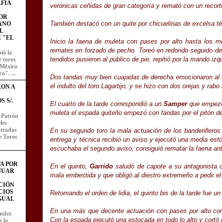
FÍA
verónicas ceñidas de gran categoría y remató con un recort
OR
También destacó con un quite por chicuelinas de excelsa té
ANO
L
 "EL
Inicio la faena de muleta con pases por alto hasta los 
remates en forzado de pecho. Toreó en redondo seguido de 
ió la
tendidos pusieron al público de pie, repitió por la mando iz
e toros
 México
o". ...
Dos tandas muy bien cuajadas de derecha emocionaron al t
el indulto del toro Lagartijo, y se hizo con dos orejas y rab
RON A
 S/.
El cuarto de la tarde correspondió a un
Samper
que empezó 
muleta el espada quiteño empezó con tandas por el pitón d
l Patrón
les
entradas
En su segundo toro la mala actuación de los banderilleros
e Toros
entrega y técnica recibió un aviso y ejecutó una media esto
escuchaba el segundo aviso, consiguió rematar la faena ante
A POR
En el quinto,
Garrido
saludó de capote a su antagonista c
NUAR
mala embestida y que obligó al diestro extremeño a pedir el
CIÓN
CIOS
Retomando el orden de lidia, el quinto bis de la tarde fue u
IGUAL
En una más que decente actuación con pases por alto con
ández
Con la espada ejecutó una estocada en todo lo alto y cortó 
e la