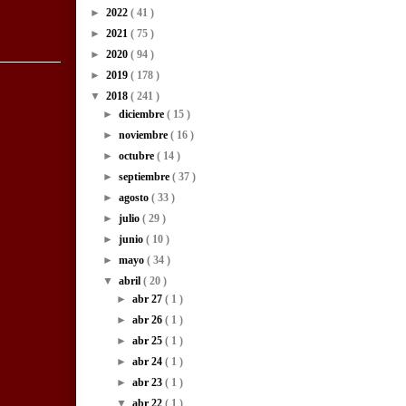
►
2022
( 41 )
►
2021
( 75 )
►
2020
( 94 )
►
2019
( 178 )
▼
2018
( 241 )
►
diciembre
( 15 )
►
noviembre
( 16 )
►
octubre
( 14 )
►
septiembre
( 37 )
►
agosto
( 33 )
►
julio
( 29 )
►
junio
( 10 )
►
mayo
( 34 )
▼
abril
( 20 )
►
abr 27
( 1 )
►
abr 26
( 1 )
►
abr 25
( 1 )
►
abr 24
( 1 )
►
abr 23
( 1 )
▼
abr 22
( 1 )