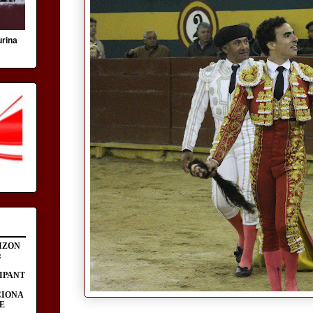
urina
IZON
:
IPANT
CIONA
E