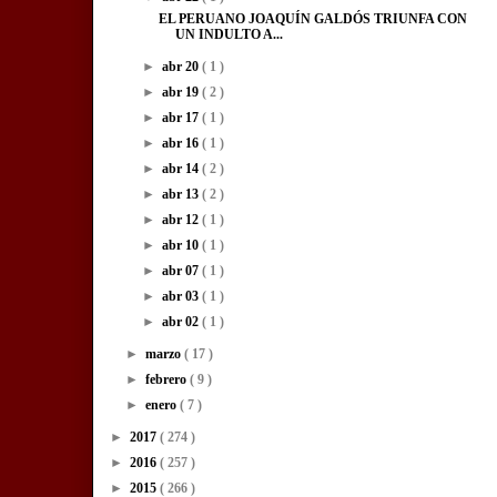
EL PERUANO JOAQUÍN GALDÓS TRIUNFA CON
UN INDULTO A...
►
abr 20
( 1 )
►
abr 19
( 2 )
►
abr 17
( 1 )
►
abr 16
( 1 )
►
abr 14
( 2 )
►
abr 13
( 2 )
►
abr 12
( 1 )
►
abr 10
( 1 )
►
abr 07
( 1 )
►
abr 03
( 1 )
►
abr 02
( 1 )
►
marzo
( 17 )
►
febrero
( 9 )
►
enero
( 7 )
►
2017
( 274 )
►
2016
( 257 )
►
2015
( 266 )