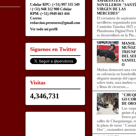
ASPIRANTES A
Celular RPC: (+51) 997 535 549
NOVILLEROS "SANT
/ (+51) 948 312 900 Celular
VIRGEN DE LAS
MERCEDES"
RPM: (+51) #949 663 444
Correo:
El certamen de aspirante
novilleros organizado por
redaccion.perutoros@gmail.com
Comisión Taurina 2025 y
Ver todo mi perfil
Plataforma Digital Perú 
se desarrollará en la Pla..
MANOL
MUÑOZ
Siguenos en Twitter
TRIUN
DEL SE
SANFEL
O
Muñoz demostró una ve
su solvencia en banderill
elegante manejo del capot
Visitas
sobre todo, una muleta v
y llena de recursos....
4,346,731
"CHUQ
GO CO
DE ORO
Los vaqu
guían el
bravo por
calles de Chuquizongo, 
la plaza de toros "Coraz
Oro", costumbre ancestra