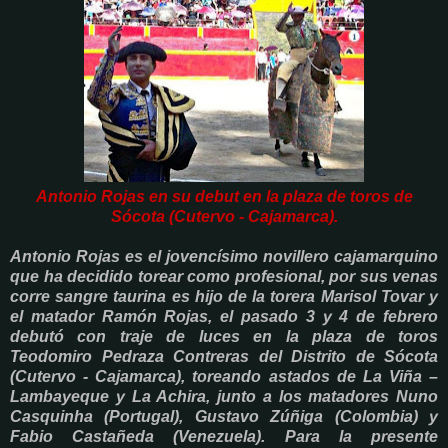
Antonio Rojas en su debut en la plaza de toros de
Sócota (Cutervo - Cajamarca).
Antonio Rojas es el jovencísimo novillero cajamarquino
que ha decidido torear como profesional, por sus venas
corre sangre taurina es hijo de la torera Marisol Tovar y
el matador Ramón Rojas, el pasado 3 y 4 de febrero
debutó con traje de luces en la plaza de toros
Teodomiro Pedraza Contreras del Distrito de Sócota
(Cutervo - Cajamarca), toreando astados de La Viña –
Lambayeque y La Achira, junto a los matadores Nuno
Casquinha (Portugal), Gustavo Zúñiga (Colombia) y
Fabio Castañeda (Venezuela). Para la presente