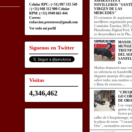
ASPIRANTES A
Celular RPC: (+51) 997 535 549
NOVILLEROS "SANT
/ (+51) 948 312 900 Celular
VIRGEN DE LAS
MERCEDES"
RPM: (+51) #949 663 444
Correo:
El certamen de aspirante
novilleros organizado por
redaccion.perutoros@gmail.com
Comisión Taurina 2025 y
Ver todo mi perfil
Plataforma Digital Perú 
se desarrollará en la Pla..
MANOL
MUÑOZ
Siguenos en Twitter
TRIUN
DEL SE
SANFEL
O
Muñoz demostró una ve
su solvencia en banderill
elegante manejo del capot
Visitas
sobre todo, una muleta v
y llena de recursos....
4,346,462
"CHUQ
GO CO
DE ORO
Los vaqu
guían el
bravo por
calles de Chuquizongo, 
la plaza de toros "Coraz
Oro", costumbre ancestra