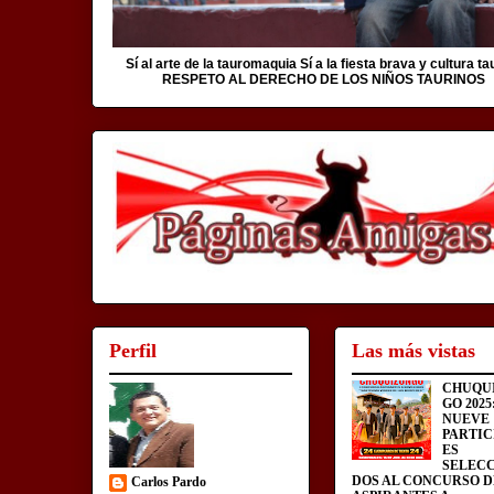
Sí al arte de la tauromaquia Sí a la fiesta brava y cultura ta
RESPETO AL DERECHO DE LOS NIÑOS TAURINOS
Perfil
Las más vistas
CHUQU
GO 2025
NUEVE
PARTIC
ES
SELEC
DOS AL CONCURSO D
Carlos Pardo