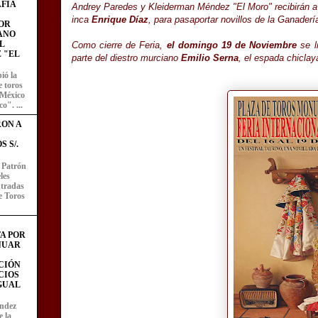
FÍA
Andrey Paredes y Kleiderman Méndez "El Moro" recibirán a
inca
Enrique Díaz
, para pasaportar novillos de la Ganader
OR
ANO
L
Como cierre de Feria,
el domingo 19 de Noviembre
se l
 "EL
parte del diestro murciano
Emilio Serna
, el espada chicla
ió la
e toros
 México
o". ...
RON A
 S/.
l Patrón
les
entradas
e Toros
A POR
NUAR
CIÓN
CIOS
IGUAL
ández
e la