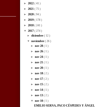
►
2022
( 41 )
►
2021
( 75 )
►
2020
( 94 )
►
2019
( 178 )
►
2018
( 241 )
▼
2017
( 274 )
►
diciembre
( 12 )
▼
noviembre
( 26 )
►
nov 28
( 1 )
►
nov 26
( 1 )
►
nov 24
( 1 )
►
nov 21
( 1 )
►
nov 20
( 1 )
►
nov 18
( 2 )
►
nov 17
( 2 )
►
nov 15
( 2 )
►
nov 14
( 1 )
►
nov 13
( 2 )
▼
nov 10
( 1 )
EMILIO SERNA, PACO CÉSPEDES Y ÁNGEL