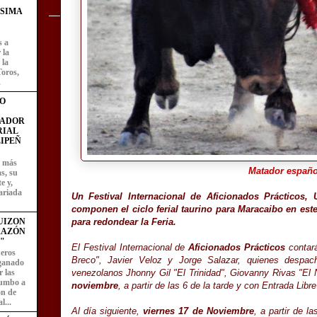
ÍSIMA
s a
 la
 la
Toros,
.
O
FADOR
RIAL
IPEÑ
z más
Matador españo
as, su
e y,
ariada
Un Festival Internacional de Aficionados Prácticos
componen el ciclo ferial taurino para Maracaibo en es
UIZON
para redondear la Feria.
RAZÓN
"
El Festival Internacional de
Aficionados Prácticos
contará
eros
Breco", Javier Veloz y Jorge Salazar, quienes despac
 ganado
 las
venezolanos Jhonny Gil "El Trinidad", Giovanny Rivas "El
rumbo a
noviembre
, a partir de las 6 de la tarde y con Entrada Libr
ón de
l...
Al día siguiente,
viernes 17 de Noviembre
, a partir de l