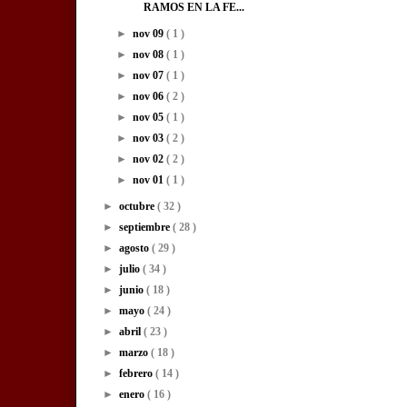
RAMOS EN LA FE...
►
nov 09
( 1 )
►
nov 08
( 1 )
►
nov 07
( 1 )
►
nov 06
( 2 )
►
nov 05
( 1 )
►
nov 03
( 2 )
►
nov 02
( 2 )
►
nov 01
( 1 )
►
octubre
( 32 )
►
septiembre
( 28 )
►
agosto
( 29 )
►
julio
( 34 )
►
junio
( 18 )
►
mayo
( 24 )
►
abril
( 23 )
►
marzo
( 18 )
►
febrero
( 14 )
►
enero
( 16 )