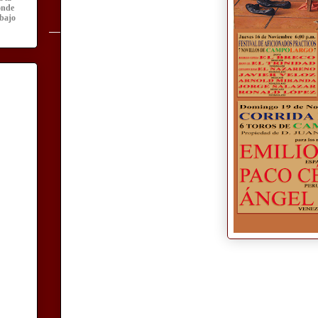
onde
abajo