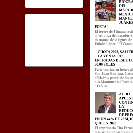
BIOGRA
DEL
MATAD
MEXIC
MANUE
JUÁREZ
POETA"
El torero de Tijuana recib
alternativa de matador d
de manos de la figura de
Eulalio López "El Zotoluc
CHOTA 2025, SALIE
LA VENTA LAS
ENTRADAS DESDE LOS
30.00 SOLES
Feria taurina en honor a
San Juan Bautista. Carte
oficiales y precio de las 
a la Monumental Plaza d
"El Vizc...
ACHO
APUEST
CONTI
LA
REDUC
DE PRE
EN UN 44% DE 2024, 
QUE EN 2023
El empresario Tito Fern
está sentando las bases d