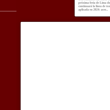
próxima feria de Lima d
continuará la línea de tr
aplicada en 2024: acer...