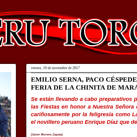
viernes, 10 de noviembre de 2017
EMILIO SERNA, PACO CÉSPEDE
FERIA DE LA CHINITA DE MAR
Se están llevando a cabo preparativos p
las Fiestas en honor a Nuestra Señora 
cariñosamente por la feligresía como La
el novillero peruano Enrique Díaz que 
(Javier Moreno Zapata)