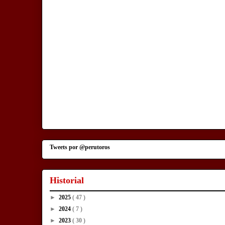
Tweets por @perutoros
Historial
►
2025
( 47 )
►
2024
( 7 )
►
2023
( 30 )