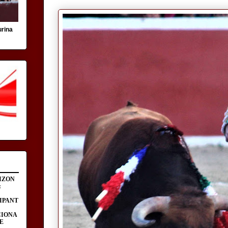
urina
IZON
:
IPANT
CIONA
E