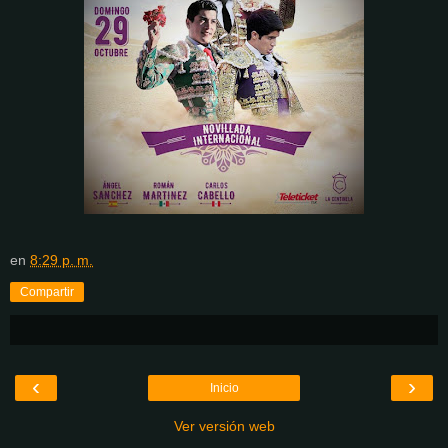
en
8:29 p. m.
Compartir
‹
›
Inicio
Ver versión web