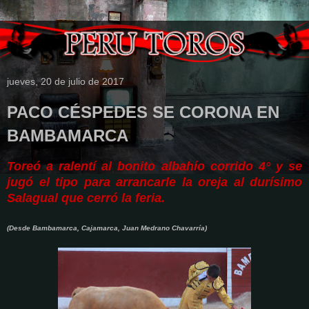
jueves, 20 de julio de 2017
PACO CÉSPEDES SE CORONA EN
BAMBAMARCA
Toreó a ralentí al bonito albahío corrido 4° y se
jugó el tipo para arrancarle la oreja al durísimo
Salagual que cerró la feria.
(Desde Bambamarca, Cajamarca, Juan Medrano Chavarría)