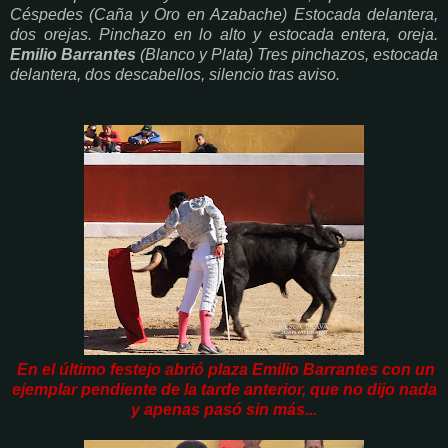
Céspedes (Caña y Oro en Azabache) Estocada delantera,
dos orejas. Pinchazo en lo alto y estocada entera, oreja.
Emilio Barrantes
(Blanco y Plata) Tres pinchazos, estocada
delantera, dos descabellos, silencio tras aviso.
En el último festejo abrió plaza Emilio Barrantes con un
ejemplar pendiente de la tarde anterior, que no dijo nada
y apenas pasó sin más...