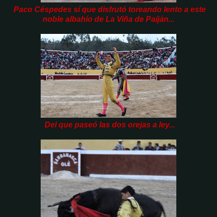
Paco Céspedes sí que disfrutó toreando lento a este
noble albahío de La Viña de Paiján...
Del que paseó las dos orejas a ley...