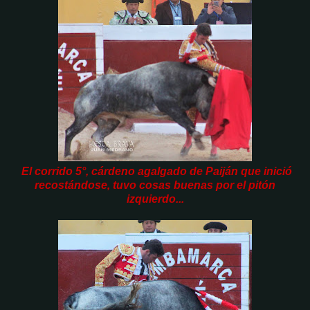
El corrido 5°, cárdeno agalgado de Paiján que inició
recostándose, tuvo cosas buenas por el pitón
izquierdo...