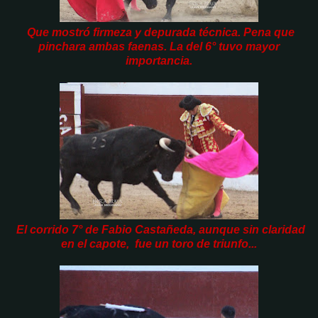
Que mostró firmeza y depurada técnica. Pena que
pinchara ambas faenas. La del 6° tuvo mayor
importancia.
El corrido 7° de Fabio Castañeda, aunque sin claridad
en el capote, fue un toro de triunfo...