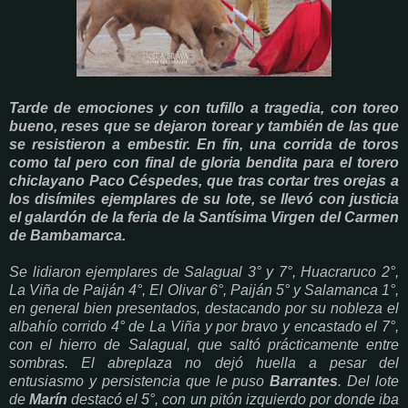
Tarde de emociones y con tufillo a tragedia, con toreo
bueno, reses que se dejaron torear y también de las que
se resistieron a embestir. En fin, una corrida de toros
como tal pero con final de gloria bendita para el torero
chiclayano Paco Céspedes, que tras cortar tres orejas a
los disímiles ejemplares de su lote, se llevó con justicia
el galardón de la feria de la Santísima Virgen del Carmen
de Bambamarca.
Se lidiaron ejemplares de Salagual 3° y 7°, Huacraruco 2°,
La Viña de Paiján 4°, El Olivar 6°, Paiján 5° y Salamanca 1°,
en general bien presentados, destacando por su nobleza el
albahío corrido 4° de La Viña y por bravo y encastado el 7°,
con el hierro de Salagual, que saltó prácticamente entre
sombras. El abreplaza no dejó huella a pesar del
entusiasmo y persistencia que le puso
Barrantes
. Del lote
de
Marín
destacó el 5°, con un pitón izquierdo por donde iba