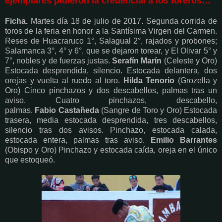
ejemplares pidieron la credencial a los toreros…
Ficha.
Martes día 18 de julio de 2017. Segunda corrida de
toros de la feria en honor a la Santísima Virgen del Carmen.
Reses de Huacraruco 1°, Salagual 2°, rajados y probones;
Salamanca 3°, 4° y 6°, que se dejaron torear, y El Olivar 5° y
7°, nobles y de fuerzas justas.
Serafín Marín
(Celeste y Oro)
Estocada desprendida, silencio. Estocada delantera, dos
orejas y vuelta al ruedo al toro.
Hilda Tenorio
(Grozella y
Oro) Cinco pinchazos y dos descabellos, palmas tras un
aviso. Cuatro pinchazos, descabello,
palmas.
Fabio Castañeda
(Sangre de Toro y Oro) Estocada
trasera, media estocada desprendida, tres descabellos,
silencio tras dos avisos. Pinchazo, estocada calada,
estocada entera, palmas tras aviso.
Emilio Barrantes
(Obispo y Oro) Pinchazo y estocada caída, oreja en el único
que estoqueó.