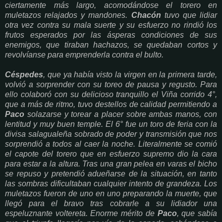
ciertamente más largo, acomodándose el torero en
muletazos relajados y mandones.
Chacón
tuvo que lidiar
otra vez contra su mala suerte y su esfuerzo no rindió los
frutos esperados por las ásperas condiciones de sus
enemigos, que tiraban hachazos, se quedaban cortos y
revolvíanse para emprenderla contra el bulto.
Céspedes
, que ya había visto la virgen en la primera tarde,
volvió a sorprender con su toreo de pausa y regusto. Para
ello colaboró con su delicioso tranquillo el Viña corrido 4°,
que a más de ritmo, tuvo destellos de calidad permitiendo a
Paco
solazarse y torear a placer sobre ambas manos, con
lentitud y muy buen temple. El 6° fue un toro de feria con la
divisa salagualeña sobrado de poder y transmisión que nos
sorprendió a todos al caer la noche. Literalmente se comió
el capote del torero que en esfuerzo supremo dio la cara
para estar a la altura. Tras una gran pelea en varas el bicho
se repuso y pretendió adueñarse de la situación, en tanto
las sombras dificultaban cualquier intento de grandeza. Los
muletazos fueron de uno en uno preparando la muerte, que
llegó para el bravo tras cobrarle a su lidiador una
espeluznante voltereta. Enorme mérito de
Paco
, que sabía