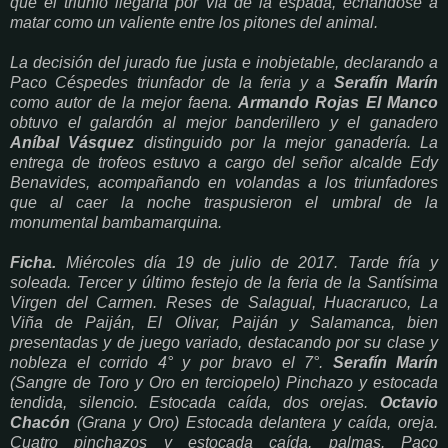
que el triunfo llegaría por vía de la espada, echándose a
matar como un valiente entre los pitones del animal.
La decisión del jurado fue justa e inobjetable, declarando a
Paco Céspedes triunfador de la feria y a
Serafín Marín
como autor de la mejor faena.
Armando Rojas El Manco
obtuvo el galardón al mejor banderillero y el ganadero
Aníbal Vásquez
distinguido por la mejor ganadería. La
entrega de trofeos estuvo a cargo del señor alcalde Edy
Benavides, acompañando en volandas a los triunfadores
que al caer la noche traspusieron el umbral de la
monumental bambamarquina.
Ficha.
Miércoles día 19 de julio de 2017. Tarde fría y
soleada. Tercer y último festejo de la feria de la Santísima
Virgen del Carmen. Reses de Salagual, Huacraruco, La
Viña de Paiján, El Olivar, Paiján y Salamanca, bien
presentadas y de juego variado, destacando por su clase y
nobleza el corrido 4° y por bravo el 7°.
Serafín Marín
(Sangre de Toro y Oro en terciopelo) Pinchazo y estocada
tendida, silencio. Estocada caída, dos orejas.
Octavio
Chacón
(Grana y Oro) Estocada delantera y caída, oreja.
Cuatro pinchazos y estocada caída, palmas. Paco