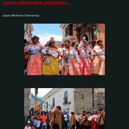
suroccidentales peruanos…
(Juan Medrano Chavarría)