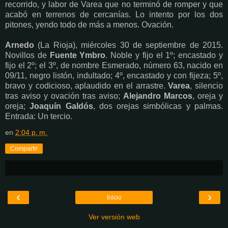
recorrido, y labor de Varea que no terminó de romper y que
acabó en terrenos de cercanías. Lo intento por los dos
pitones, yendo todo de más a menos. Ovación.
Arnedo
(La Rioja), miércoles 30 de septiembre de 2015.
Novillos de
Fuente Ymbro
. Noble y fijo el 1º; encastado y
fijo el 2º; el 3º, de nombre Esmerado, número 63, nacido en
09/11, negro listón, indultado; 4º, encastado y con fijeza; 5º,
bravo y codicioso, aplaudido en el arrastre.
Varea
, silencio
tras aviso y ovación tras aviso;
Alejandro Marcos
, oreja y
oreja;
Joaquín Galdós
, dos orejas simbólicas y palmas.
Entrada: Un tercio.
en
2:04 p. m.
Compartir
‹
›
Inicio
Ver versión web