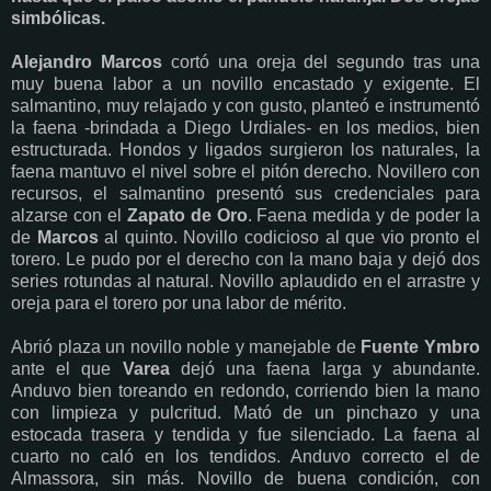
simbólicas.
Alejandro Marcos
cortó una oreja del segundo tras una
muy buena labor a un novillo encastado y exigente. El
salmantino, muy relajado y con gusto, planteó e instrumentó
la faena -brindada a Diego Urdiales- en los medios, bien
estructurada. Hondos y ligados surgieron los naturales, la
faena mantuvo el nivel sobre el pitón derecho. Novillero con
recursos, el salmantino presentó sus credenciales para
alzarse con el
Zapato de Oro
. Faena medida y de poder la
de
Marcos
al quinto. Novillo codicioso al que vio pronto el
torero. Le pudo por el derecho con la mano baja y dejó dos
series rotundas al natural. Novillo aplaudido en el arrastre y
oreja para el torero por una labor de mérito.
Abrió plaza un novillo noble y manejable de
Fuente Ymbro
ante el que
Varea
dejó una faena larga y abundante.
Anduvo bien toreando en redondo, corriendo bien la mano
con limpieza y pulcritud. Mató de un pinchazo y una
estocada trasera y tendida y fue silenciado. La faena al
cuarto no caló en los tendidos. Anduvo correcto el de
Almassora, sin más. Novillo de buena condición, con