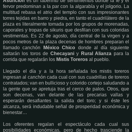
Asunción
es un laberinto de sentimientos donde la fe y el
fervor predominan a la par con la algarabía y el jolgorio. La
multitud rebasa el atrio del templo con sus impresionantes
torres tejidas en barro y piedra, en tanto el cuadrilátero de la
plaza es literalmente tomada por los grupos de morenadas,
caporales y tropas de sikuris que desfilan con sus coloridas
vestimentas. Es 22 de agosto, día central de la virgen y a
pocos metros de la plaza decenas de hombres preparan el
llamado canchón
México Chico
donde al día siguiente
saltarán los toros de
Checayani
y
Rural Alianza
para la
corrida que regalarán los
Mistis Toreros
al pueblo.
Llegado el día y a la hora señalada los mistis toreros
ingresan al canchón cada cual con sus cuadrillas de toreros
contratados; van en bullicioso y colorido cortejo saludando a
la gente que se apretuja tras el cerco de palos. Otros, que
son decenas, van delante de las precarias vallas y
esperarán desafiantes la salida del toro; y si éste les
alcanza, será indudable señal de prosperidad económica y
bienestar…
Los oferentes regalan el espectáculo cada cual sus
posibilidades económicas, pero de hecho trasciende la