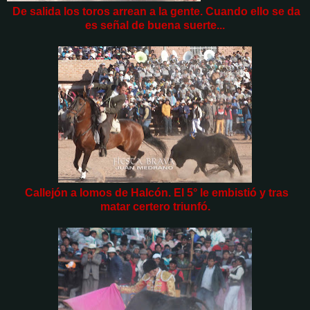
De salida los toros arrean a la gente. Cuando ello se da
es señal de buena suerte...
Callejón a lomos de Halcón. El 5° le embistió y tras
matar certero triunfó.