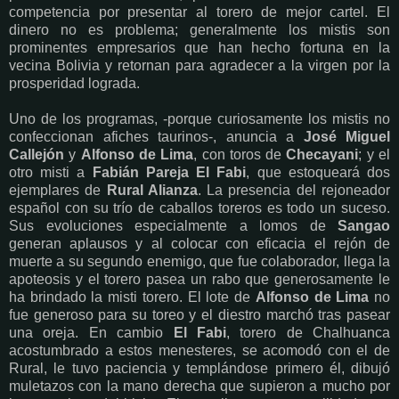
competencia por presentar al torero de mejor cartel. El
dinero no es problema; generalmente los mistis son
prominentes empresarios que han hecho fortuna en la
vecina Bolivia y retornan para agradecer a la virgen por la
prosperidad lograda.
Uno de los programas, -porque curiosamente los mistis no
confeccionan afiches taurinos-, anuncia a
José Miguel
Callejón
y
Alfonso de Lima
, con toros de
Checayani
; y el
otro misti a
Fabián Pareja El Fabi
, que estoqueará dos
ejemplares de
Rural Alianza
. La presencia del rejoneador
español con su trío de caballos toreros es todo un suceso.
Sus evoluciones especialmente a lomos de
Sangao
generan aplausos y al colocar con eficacia el rejón de
muerte a su segundo enemigo, que fue colaborador, llega la
apoteosis y el torero pasea un rabo que generosamente le
ha brindado la misti torero. El lote de
Alfonso de Lima
no
fue generoso para su toreo y el diestro marchó tras pasear
una oreja. En cambio
El Fabi
, torero de Chalhuanca
acostumbrado a estos menesteres, se acomodó con el de
Rural, le tuvo paciencia y templándose primero él, dibujó
muletazos con la mano derecha que supieron a mucho por